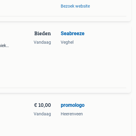
Bezoek website
Bieden
Seabreeze
Vandaag
Veghel
niek
of
€ 10,00
promologo
Vandaag
Heerenveen