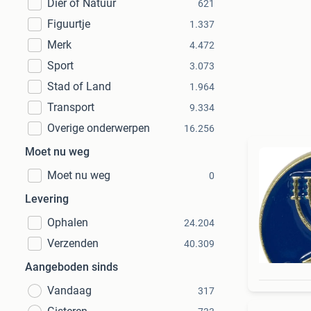
Dier of Natuur
621
Figuurtje
1.337
Merk
4.472
Sport
3.073
Stad of Land
1.964
Transport
9.334
Overige onderwerpen
16.256
Moet nu weg
Moet nu weg
0
Levering
Ophalen
24.204
Verzenden
40.309
Aangeboden sinds
Vandaag
317