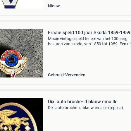
Nieuw
Fraaie speld 100 jaar Skoda 1859-1959
Mooie vintage speld ter ere van het 100-jarig
bestaan van skoda, van 1859 tot 1959. Een u
verzamelobject voor liefhebbers van het merk 
historische automobilia.
Gebruikt
Verzenden
Dixi auto broche- d.blauw emaille
Dixi auto broche- d.blauw emaille (replica)