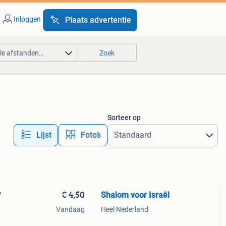
Inloggen
Plaats advertentie
lle afstanden…
Zoek
Sorteer op
Lijst
Foto’s
€ 4,50
Shalom voor Israël
/
Vandaag
Heel Nederland