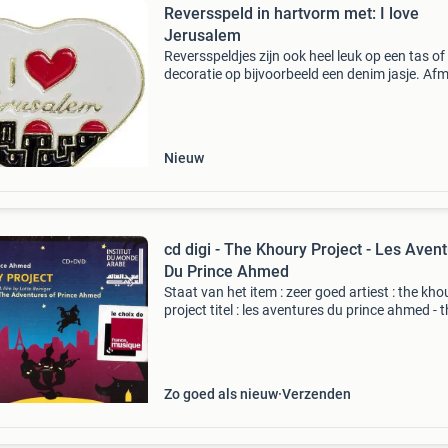
Reversspeld in hartvorm met: I love
Jerusalem
Reversspeldjes zijn ook heel leuk op een tas of
decoratie op bijvoorbeeld een denim jasje. Af
2,2 x 2,5 cm. Bekijk en bestel via onze website:
www.shalomvoorisrael.nl
Nieuw
cd digi - The Khoury Project - Les Aven
Du Prince Ahmed
Staat van het item : zeer goed artiest : the kho
project titel : les aventures du prince ahmed - 
adventures of prince ahmed produktspecificat
nummers 1. Intro 2. Sultan city 3. Flying horse
Zo goed als nieuw
Verzenden