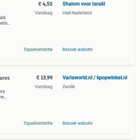
€ 4,50
Shalom voor Israël
Vandaag
Heel Nederland
 als
meting
Topadvertentie
Bezoek website
€ 13,99
Variaworld.nl / kpopwinkel.nl
tures
Vandaag
Zwolle
ury
the
ie
 /
Topadvertentie
Bezoek website