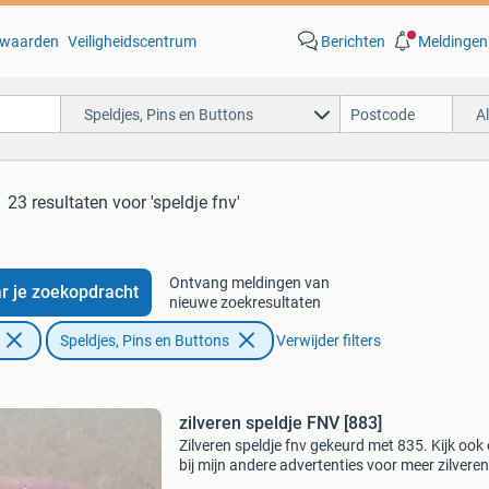
waarden
Veiligheidscentrum
Berichten
Meldingen
Speldjes, Pins en Buttons
A
23 resultaten
voor 'speldje fnv'
Ontvang meldingen van
r je zoekopdracht
nieuwe zoekresultaten
Speldjes, Pins en Buttons
Verwijder filters
zilveren speldje FNV [883]
Zilveren speldje fnv gekeurd met 835. Kijk ook
bij mijn andere advertenties voor meer zilveren
sieraden. Alle sieraden zijn echt zilver zijn alle