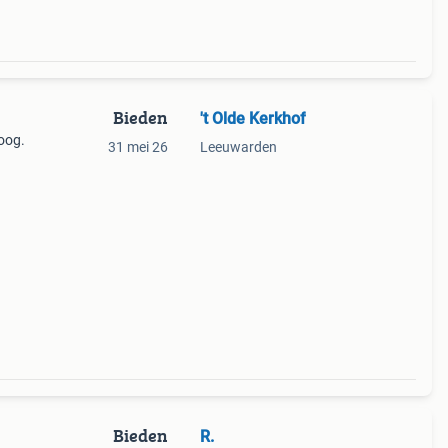
Bieden
't Olde Kerkhof
oog.
31 mei 26
Leeuwarden
Bieden
R.