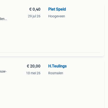
€ 0,40
Piet Speld
29 jul 26
Hoogeveen
rden
€ 20,00
H.Teulings
bouw-
10 mei 26
Rosmalen