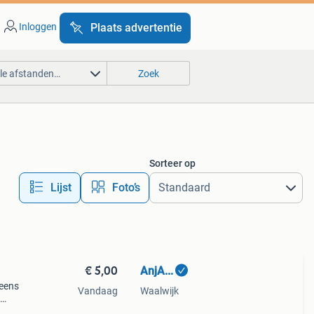
Inloggen
Plaats advertentie
lle afstanden…
Zoek
Sorteer op
Lijst
Foto’s
€ 5,00
AnjA...
 eens
Vandaag
Waalwijk
maal