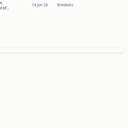
jn
14 jun 26
Breskens
l of