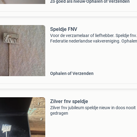
Zo goed als nieuw
Ophalen of Verzenden
Speldje FNV
Voor de verzamelaar of liefhebber. Speldje fnv.
Federatie nederlandse vakvereniging. Ophalen
Verzendkosten zijn voor de koper via dhl. Ne
een kijkje bij mijn andere advertenties om
verzendkoste
Ophalen of Verzenden
Zilver fnv speldje
Zilver fnv jubileum speldje nieuw in doos nooit
gedragen