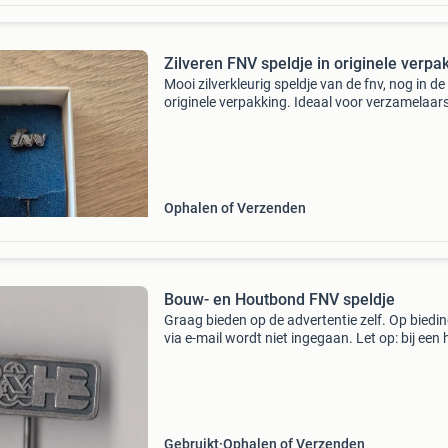
Zilveren FNV speldje in originele verpa
Mooi zilverkleurig speldje van de fnv, nog in de
originele verpakking. Ideaal voor verzamelaars
als aandenken.
Ophalen of Verzenden
Bouw- en Houtbond FNV speldje
Graag bieden op de advertentie zelf. Op biedi
via e-mail wordt niet ingegaan. Let op: bij een
openingsbod kan ik er voor kiezen om het dire
te wijzen. Onderaan de pagina heb ik mijn wer
Gebruikt
Ophalen of Verzenden