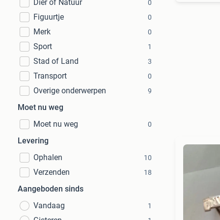
Dier of Natuur
0
Figuurtje
0
Merk
0
Sport
1
Stad of Land
3
Transport
0
Overige onderwerpen
9
Moet nu weg
Moet nu weg
0
Levering
Ophalen
10
Verzenden
18
Aangeboden sinds
Vandaag
1