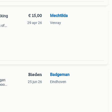
€ 15,00
Mechtilda
kking
29 apr 26
Venray
 of
Bieden
Badgeman
ngen
25 jun 26
Eindhoven
 hoog
ct toe