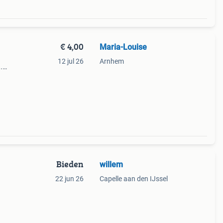
€ 4,00
Maria-Louise
12 jul 26
Arnhem
.
em ook
Bieden
willem
22 jun 26
Capelle aan den IJssel