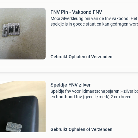
FNV Pin - Vakbond FNV
Mooi zilverkleurig pin van de fnv vakbond. Het
speldje is in goede staat en kan gedragen wo
op kleding of een tas. Een leuk item voor
verzamelaars of leden van de fnv. 0,40
Gebruikt
Ophalen of Verzenden
Speldje FNV zilver
Speldje fnv voor lidmaatschapsjaren: - zilver 
en houtbond fnv (geen ijkmerk) 2 cm breed
Gebruikt
Ophalen of Verzenden