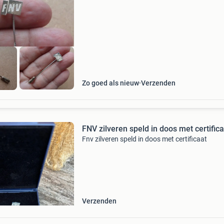
getest op zilver. Verzending via postnl koste
Zo goed als nieuw
Verzenden
FNV zilveren speld in doos met certifica
Fnv zilveren speld in doos met certificaat
Verzenden