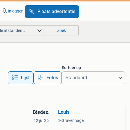
Inloggen
Plaats advertentie
lle afstanden…
Zoek
Sorteer op
Lijst
Foto’s
Bieden
Louis
12 jul 26
's-Gravenhage