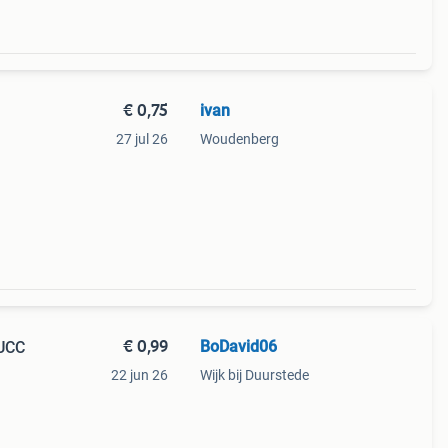
€ 0,75
ivan
27 jul 26
Woudenberg
€ 0,99
BoDavid06
 UCC
22 jun 26
Wijk bij Duurstede