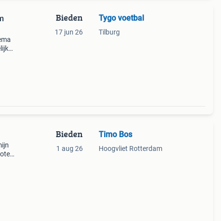
Bieden
Tygo voetbal
im
17 jun 26
Tilburg
zema
ijk
Bieden
Timo Bos
mijn
1 aug 26
Hoogvliet Rotterdam
rote
en
n i