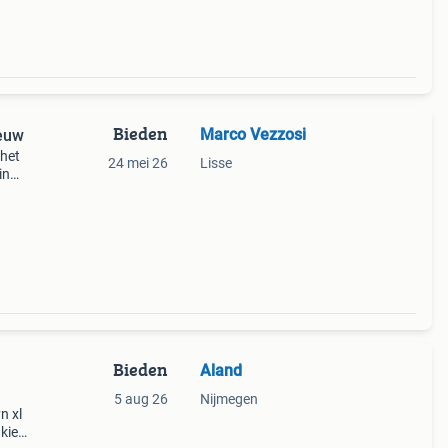
Bieden
Marco Vezzosi
ieuw
 het
24 mei 26
Lisse
in
Bieden
Aland
5 aug 26
Nijmegen
n xl
kie