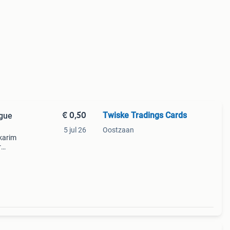
€ 0,50
Twiske Tradings Cards
gue
5 jul 26
Oostzaan
 karim
r
ekende