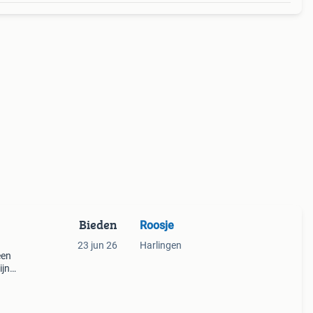
Bieden
Roosje
23 jun 26
Harlingen
een
ijn
 huis