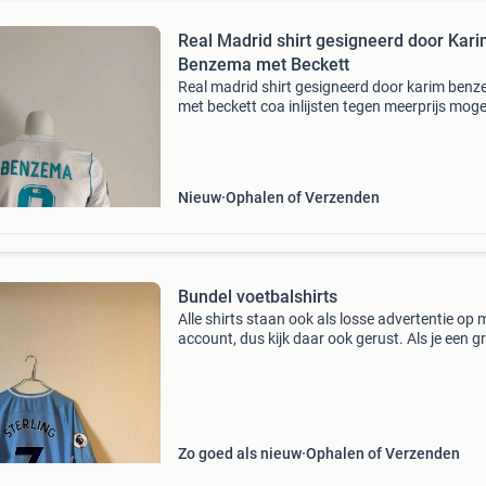
Real Madrid shirt gesigneerd door Kar
Benzema met Beckett
Real madrid shirt gesigneerd door karim ben
met beckett coa inlijsten tegen meerprijs mogel
zie ook mijn andere advertenties
Nieuw
Ophalen of Verzenden
Bundel voetbalshirts
Alle shirts staan ook als losse advertentie op 
account, dus kijk daar ook gerust. Als je een g
bundel voetbalshirts in 1x koopt kunnen we e
mooie prijs afspreken. De volgende shirts staa
Zo goed als nieuw
Ophalen of Verzenden