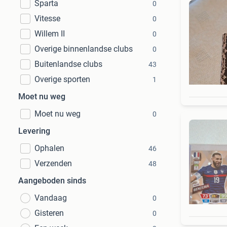
Sparta
0
Vitesse
0
Willem II
0
Overige binnenlandse clubs
0
Buitenlandse clubs
43
Overige sporten
1
Moet nu weg
Moet nu weg
0
Levering
Ophalen
46
Verzenden
48
Aangeboden sinds
Vandaag
0
Gisteren
0