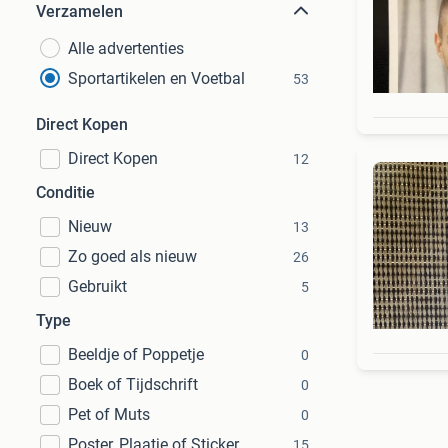
Verzamelen
Alle advertenties
Sportartikelen en Voetbal
53
Direct Kopen
Direct Kopen
12
Conditie
Nieuw
13
Zo goed als nieuw
26
Gebruikt
5
Type
Beeldje of Poppetje
0
Boek of Tijdschrift
0
Pet of Muts
0
Poster, Plaatje of Sticker
15