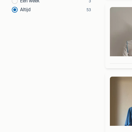
Een week
3
Altijd
53