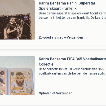
Karim Benzema Panini Superstar
Spelerskaart Frankrijk
Deze panini superstar spelerskaart toont kari
benzema in het tenue van frankrijk. De kaart is
genummerd 157/180 en bevat statistieken en
informatie over de speler. Een must-have voor
verzamelaars en
Zo goed als nieuw
Verzenden
Karim Benzema FIFA 365 Voetbalkaart
Collectie
Deze collectie bevat 10 verschillende fifa 365
voetbalkaarten van de beroemde franse spits
benzema. De kaarten zijn in uitstekende staat
zijn een must-have voor elke voetbalfan of
verzamelaar
Ophalen of Verzenden