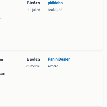
Bieden
phildebb
30 jul 26
Brakel, BE
m
Bieden
PaniniDealer
en
26 mei 26
Almere
 karim
 en