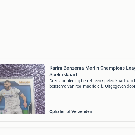
Karim Benzema Merlin Champions Lea
Spelerskaart
Deze aanbieding betreft een spelerskaart van
benzema van real madrid c.f., Uitgegeven doo
merlin champions league. De kaart is in uitst
staat en een mooie toevoeging voor elke
verzamelaar
Ophalen of Verzenden