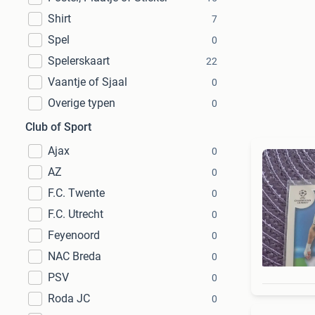
Shirt
7
Spel
0
Spelerskaart
22
Vaantje of Sjaal
0
Overige typen
0
Club of Sport
Ajax
0
AZ
0
F.C. Twente
0
F.C. Utrecht
0
Feyenoord
0
NAC Breda
0
PSV
0
Roda JC
0