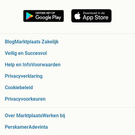
Blog
Marktplaats Zakelijk
Veilig en Succesvol
Help en Info
Voorwaarden
Privacyverklaring
Cookiebeleid
Privacyvoorkeuren
Over Marktplaats
Werken bij
Perskamer
Adevinta