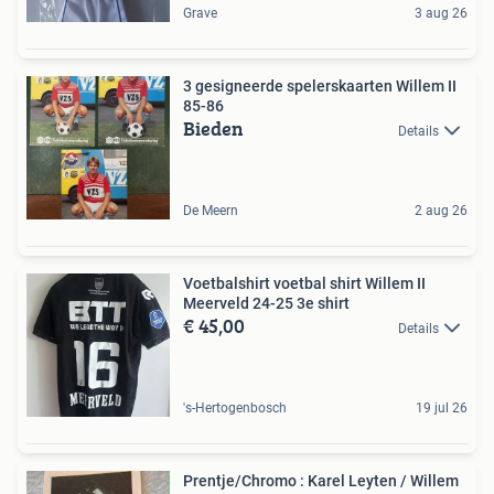
Grave
3 aug 26
3 gesigneerde spelerskaarten Willem II
85-86
Bieden
Details
De Meern
2 aug 26
Voetbalshirt voetbal shirt Willem II
Meerveld 24-25 3e shirt
€ 45,00
Details
's-Hertogenbosch
19 jul 26
Prentje/Chromo : Karel Leyten / Willem