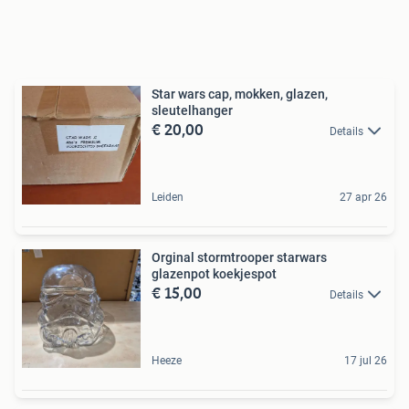
Star wars cap, mokken, glazen,
sleutelhanger
€ 20,00
Details
Leiden
27 apr 26
Orginal stormtrooper starwars
glazenpot koekjespot
€ 15,00
Details
Heeze
17 jul 26