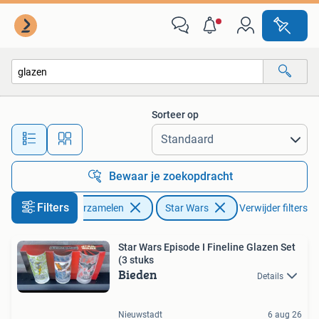
Star Wars
Sorteer op
Alle afstanden…
Bewaar je zoekopdracht
Filters
Verzamelen
Star Wars
Verwijder filters
Star Wars Episode I Fineline Glazen Set
(3 stuks
Bieden
Details
Nieuwstadt
6 aug 26