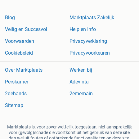
Blog
Marktplaats Zakelijk
Veilig en Succesvol
Help en Info
Voorwaarden
Privacyverklaring
Cookiebeleid
Privacyvoorkeuren
Over Marktplaats
Werken bij
Perskamer
Adevinta
2dehands
2ememain
Sitemap
Marktplaats is, voor zover wettelijk toegestaan, niet aansprakelijk
voor (gevolg)schade die voortkomt uit het gebruik van deze site,
dan wel uit fouten of ontbrekende functionaliteiten op deze site.