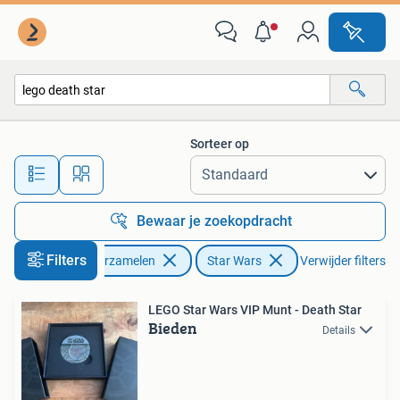
Star Wars
Sorteer op
Alle afstanden…
Bewaar je zoekopdracht
Filters
Verzamelen
Star Wars
Verwijder filters
LEGO Star Wars VIP Munt - Death Star
Bieden
Details