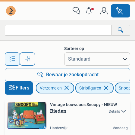
Stripfiguren
Sorteer op
Alle afstanden…
Bewaar je zoekopdracht
Filters
Verzamelen
Stripfiguren
Snoopy
Vintage bouwdoos Snoopy - NIEUW
Bieden
Details
Harderwijk
Vandaag