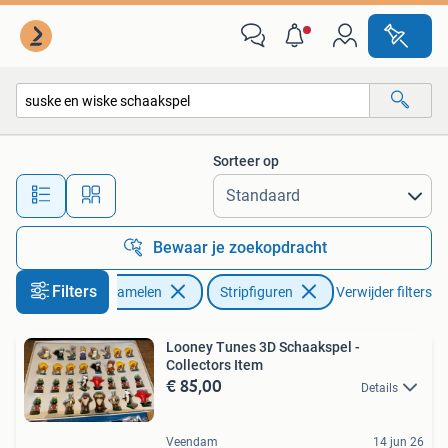
Stripfiguren
Sorteer op
Alle afstanden…
Bewaar je zoekopdracht
Filters
Verzamelen
Stripfiguren
Verwijder filters
Looney Tunes 3D Schaakspel -
Collectors Item
€ 85,00
Details
Veendam
14 jun 26