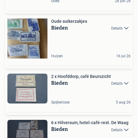
Goes
26 jun 26
Oude suikerzakjes
Bieden
Details
Huizen
16 jul 26
2 x Hoofddorp, café Beurszicht
Bieden
Details
Spijkenisse
5 aug 26
6 x Hilversum, hotel-café-rest. De Waag
Bieden
Details