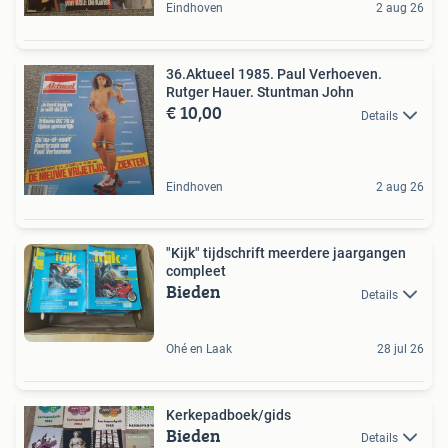
Eindhoven
2 aug 26
36.Aktueel 1985. Paul Verhoeven.
Rutger Hauer. Stuntman John
€ 10,00
Details
Eindhoven
2 aug 26
"Kijk" tijdschrift meerdere jaargangen
compleet
Bieden
Details
Ohé en Laak
28 jul 26
Kerkepadboek/gids
Bieden
Details