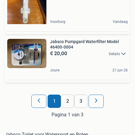
Voorburg
Vandaag
Jabsco Pumpgard Waterfilter Model
46400-0004
€ 20,00
Details
Joure
21 jun 26
1
2
3
Pagina 1 van 3
Jabsco Toilet voor Watersport en Boten