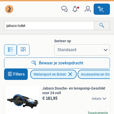
Accessoires en Onderhoud
Sorteer op
Alle afstanden…
Bewaar je zoekopdracht
Filters
Watersport en Boten
Accessoires en Ond
Jabsco Douche- en lenspomp-Geschikt
voor 24 volt
€ 181,95
Details
Topadvertentie