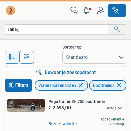
Boottrailers
Sorteer op
Alle afstanden…
Bewaar je zoekopdracht
Filters
Watersport en Boten
Boottrailers
Ve
Pega trailer SH 750 boottrailer
€ 2.495,00
Details
Topadvertentie
Bezoek website
Vandaag