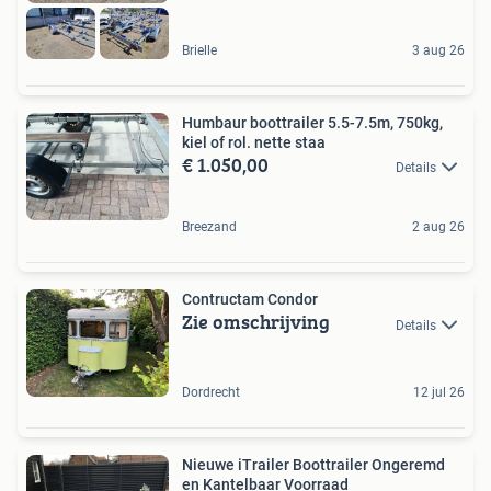
Brielle
3 aug 26
Humbaur boottrailer 5.5-7.5m, 750kg,
kiel of rol. nette staa
€ 1.050,00
Details
Breezand
2 aug 26
Contructam Condor
Zie omschrijving
Details
Dordrecht
12 jul 26
Nieuwe iTrailer Boottrailer Ongeremd
en Kantelbaar Voorraad