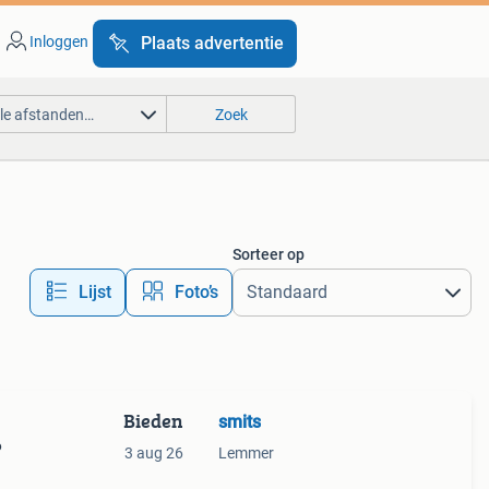
Inloggen
Plaats advertentie
lle afstanden…
Zoek
Sorteer op
Lijst
Foto’s
Bieden
smits
6
3 aug 26
Lemmer