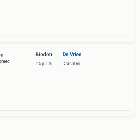
Bieden
De Vries
on
 breed
25 jul 26
Drachten