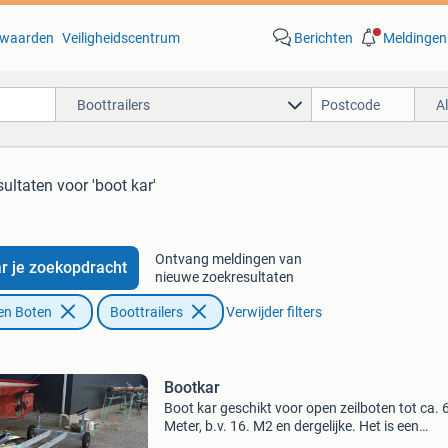
waarden
Veiligheidscentrum
Berichten
Meldingen
Boottrailers
A
sultaten
voor 'boot kar'
Ontvang meldingen van
r je zoekopdracht
nieuwe zoekresultaten
en Boten
Boottrailers
Verwijder filters
Bootkar
Boot kar geschikt voor open zeilboten tot ca. 
Meter, b.v. 16. M2 en dergelijke. Het is een
stallingstrailer.