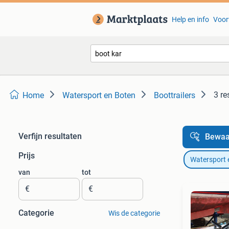
Help en info
Voor
3 re
Home
Watersport en Boten
Boottrailers
Verfijn resultaten
Bewaa
Prijs
Watersport 
van
tot
€
€
Categorie
Wis de categorie