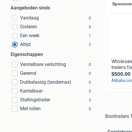
Aangeboden sinds
Vandaag
0
Gisteren
0
Een week
1
Altijd
3
Eigenschappen
Verstelbare verlichting
0
Geremd
0
Dubbelassig (tandemas)
0
Kantelbaar
0
Stallingstrailer
3
Met rollen
0
Boottrailers
Gerelateer