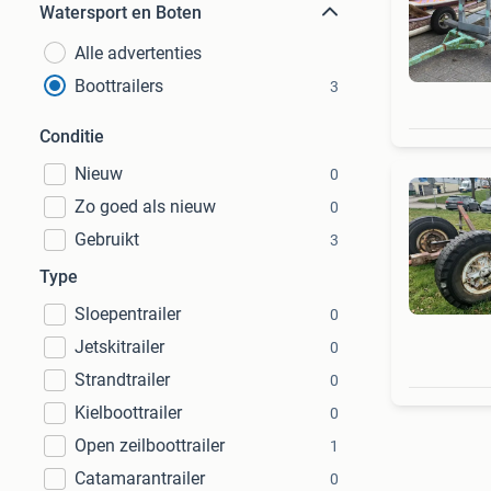
Watersport en Boten
Alle advertenties
Boottrailers
3
Conditie
Nieuw
0
Zo goed als nieuw
0
Gebruikt
3
Type
Sloepentrailer
0
Jetskitrailer
0
Strandtrailer
0
Kielboottrailer
0
Open zeilboottrailer
1
Catamarantrailer
0