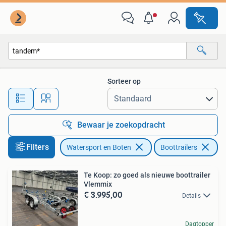
Boottrailers
Sorteer op
Alle afstanden…
Bewaar je zoekopdracht
Filters
Watersport en Boten
Boottrailers
Ve
Te Koop: zo goed als nieuwe boottrailer
Vlemmix
€ 3.995,00
Details
Dagtopper