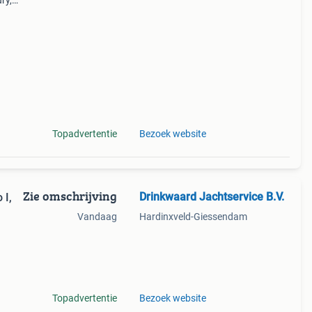
ry,
oor de
 le
Topadvertentie
Bezoek website
Zie omschrijving
Drinkwaard Jachtservice B.V.
 I,
Vandaag
Hardinxveld-Giessendam
we!
Topadvertentie
Bezoek website