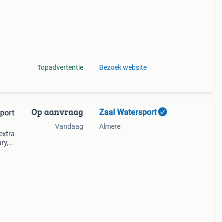
amaha
Topadvertentie
Bezoek website
Op aanvraag
Zaal Watersport
port
Vandaag
Almere
extra
ry,
oor de
 le