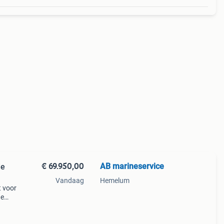
€ 69.950,00
AB marineservice
de
Vandaag
Hemelum
t voor
ue
m rib
on