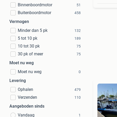
Binnenboordmotor
51
Buitenboordmotor
458
Vermogen
Minder dan 5 pk
132
5 tot 10 pk
189
10 tot 30 pk
75
30 pk of meer
75
Moet nu weg
Moet nu weg
0
Levering
Ophalen
479
Verzenden
110
Aangeboden sinds
Vandaag
1