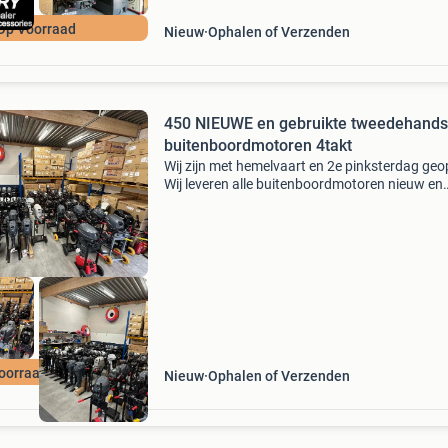
Op Voorraad
Nieuw
Ophalen of Verzenden
450 NIEUWE en gebruikte tweedehands
buitenboordmotoren 4takt
Wij zijn met hemelvaart en 2e pinksterdag ge
Wij leveren alle buitenboordmotoren nieuw en
gebruikt van yamaha, mercury, suzuki, honda,
tohatsu en evinrude! Altijd met factuur en incl
btw en
oorraad actie
Nieuw
Ophalen of Verzenden