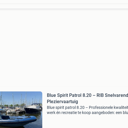
Blue Spirit Patrol 8.20 – RIB Snelvaren
Pleziervaartuig
Blue spirit patrol 8.20 – Professionele kwalitei
werk én recreatie te koop aangeboden: een bl
spirit patrol 8.20, Een hoogwaardige aluminiu
die oorspronkelijk is ontworpen voor professi