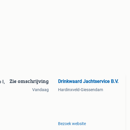
Zie omschrijving
Drinkwaard Jachtservice B.V.
 I,
Vandaag
Hardinxveld-Giessendam
we!
Bezoek website