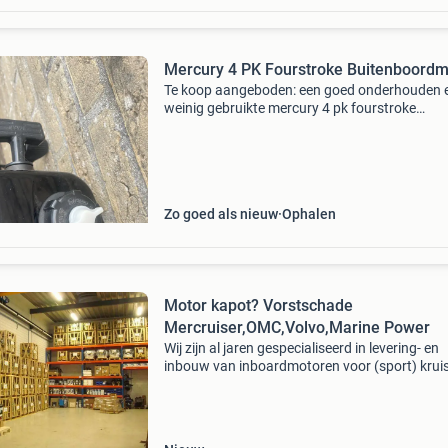
Mercury 4 PK Fourstroke Buitenboordm
Te koop aangeboden: een goed onderhouden 
weinig gebruikte mercury 4 pk fourstroke
buitenboordmotor. Deze motor is ideaal voor k
boten, rubberboten of als hulpmotor. De moto
start gemakkelijk
Zo goed als nieuw
Ophalen
Motor kapot? Vorstschade
Mercruiser,OMC,Volvo,Marine Power
Wij zijn al jaren gespecialiseerd in levering- en
inbouw van inboardmotoren voor (sport) krui
(mercruiser, omc, volvo, mercedes, pcm, indma
crusader, cummins, yanmar, volkswagen, vm et
Zowel