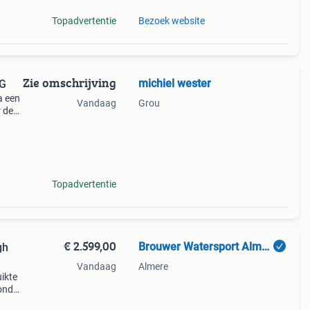
Topadvertentie
Bezoek website
Zie omschrijving
michiel wester
NG
Na een
Vandaag
Grou
r de
nt u
Topadvertentie
€ 2.599,00
Brouwer Watersport Almere
gh
Vandaag
Almere
ikte
onda,