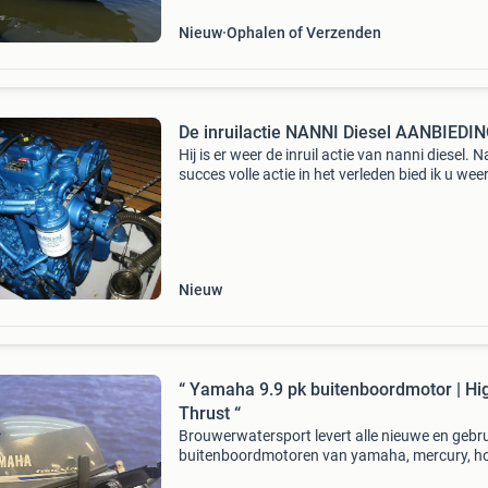
Nieuw
Ophalen of Verzenden
De inruilactie NANNI Diesel AANBIEDI
Hij is er weer de inruil actie van nanni diesel. 
succes volle actie in het verleden bied ik u wee
kans om uw oude motor in te ruilen voor een
nieuwe nanni. Ook voor nanni generatoren be
Nieuw
“ Yamaha 9.9 pk buitenboordmotor | Hi
Thrust “
Brouwerwatersport levert alle nieuwe en gebru
buitenboordmotoren van yamaha, mercury, h
suzuki, tohatsu en evinrude etec voor de beste