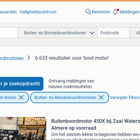
waarden
Veiligheidscentrum
Berichten
Meldingen
Buiten- en Binnenboordmotoren
A
6.633 resultaten
voor 'boot motor'
ordmotoren
Ontvang meldingen van
r je zoekopdracht
nieuwe zoekresultaten
en Boten
Buiten- en Binnenboordmotoren
Verwijder filters
Buitenboordmotor 450X bij Zaal Waters
Almere op voorraad
Om het seizoen lekker te beginnen hebben we 