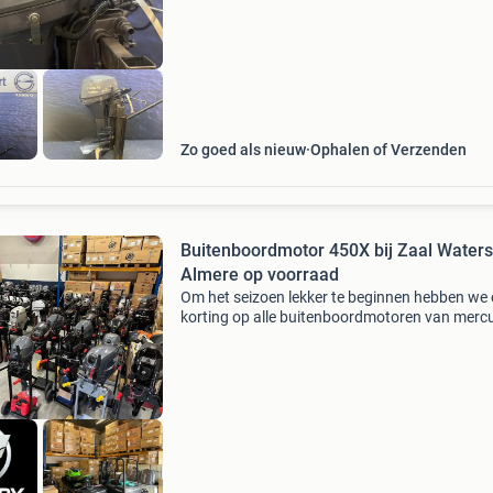
prijzen. In deze advertentie bieden wij aan: y
buit
Zo goed als nieuw
Ophalen of Verzenden
Buitenboordmotor 450X bij Zaal Waters
Almere op voorraad
Om het seizoen lekker te beginnen hebben we 
korting op alle buitenboordmotoren van mercu
yamaha, suzuki, tohatsu en honda. Bel snel v
allerbeste aanbieding van alle motoren!!!!!! Wij