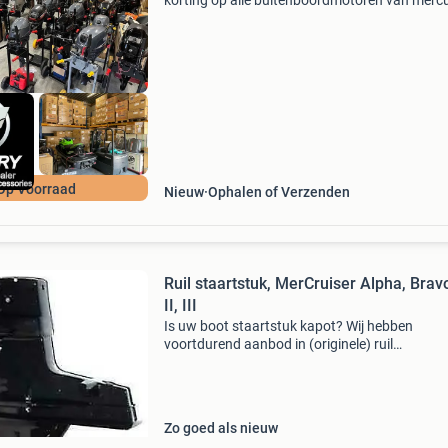
korting op alle buitenboordmotoren van mercu
yamaha, suzuki, tohatsu en honda. Bel snel v
allerbeste aanbieding van alle motoren!!!!!! Wij
Op Voorraad
Nieuw
Ophalen of Verzenden
Ruil staartstuk, MerCruiser Alpha, Bravo
II, III
Is uw boot staartstuk kapot? Wij hebben
voortdurend aanbod in (originele) ruil
staartstukken, gebruikte, gereviseerde of nieu
Voor onder andere mercruiser alpha one gen i,
alpha one gen ii, bravo i
Zo goed als nieuw