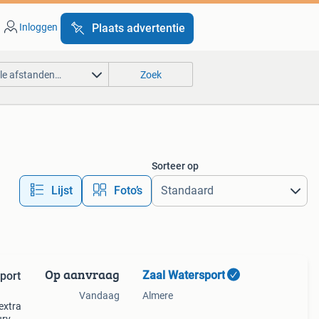
Inloggen
Plaats advertentie
lle afstanden…
Zoek
Sorteer op
Lijst
Foto’s
Op aanvraag
Zaal Watersport
port
Vandaag
Almere
extra