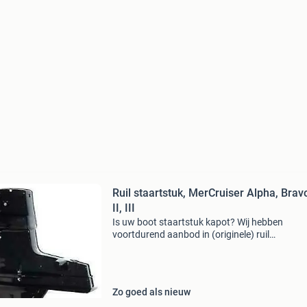
Ruil staartstuk, MerCruiser Alpha, Bravo
II, III
Is uw boot staartstuk kapot? Wij hebben
voortdurend aanbod in (originele) ruil
staartstukken, gebruikte, gereviseerde of nieu
Voor onder andere mercruiser alpha one gen i,
alpha one gen ii, bravo i
Zo goed als nieuw