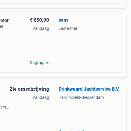
€ 850,00
sens
otor
en
Vandaag
Eastermar
leine
r
Dagtopper
Zie omschrijving
Drinkwaard Jachtservice B.V.
Vandaag
Hardinxveld-Giessendam
sers
r,
c. )