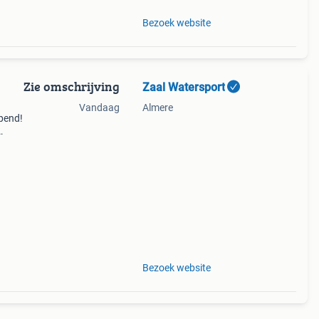
Bezoek website
Zie omschrijving
Zaal Watersport
Vandaag
Almere
opend!
usief
Bezoek website