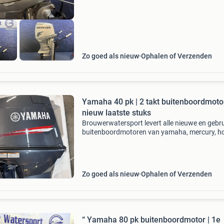
50 pk
Zo goed als nieuw
Ophalen of Verzenden
Yamaha 40 pk | 2 takt buitenboordmotor
nieuw laatste stuks
Brouwerwatersport levert alle nieuwe en gebru
buitenboordmotoren van yamaha, mercury, h
suzuki, tohatsu en evinrude etec voor de beste
prijzen. In deze advertentie bieden wij aan:
buitenboord
Zo goed als nieuw
Ophalen of Verzenden
“ Yamaha 80 pk buitenboordmotor | 1e