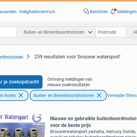
waarden
Veiligheidscentrum
Berichten
Meldingen
Buiten- en Binnenboordmotoren
A
259 resultaten
voor 'brouwer watersport'
ordmotoren
Ontvang meldingen van
r je zoekopdracht
nieuwe zoekresultaten
en Boten
Buiten- en Binnenboordmotoren
Verwijder filters
Nieuwe en gebruikte buitenboordmoto
voor de beste prijs
Brouwerwatersport yamaha, mercury, honda,