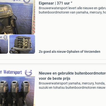
Eigenaar | 371 uur “
Brouwerwatersport levert alle nieuwe en gebru
buitenboordmotoren van yamaha, mercury, h
suzuki, tohatsu en evinrude etec voor de beste
prijzen. In deze advertentie bieden wij aan:
buitenboord
Zo goed als nieuw
Ophalen of Verzenden
Nieuwe en gebruikte buitenboordmoto
voor de beste prijs
Brouwerwatersport yamaha, mercury, honda,
suzuki en tohatsu buitenboordmotoren nieuw
gebruikt voor de beste prijzen. Door groot in te
kopen kunnen wij u de beste prijs bieden. Wij
hebben ruim 500 b