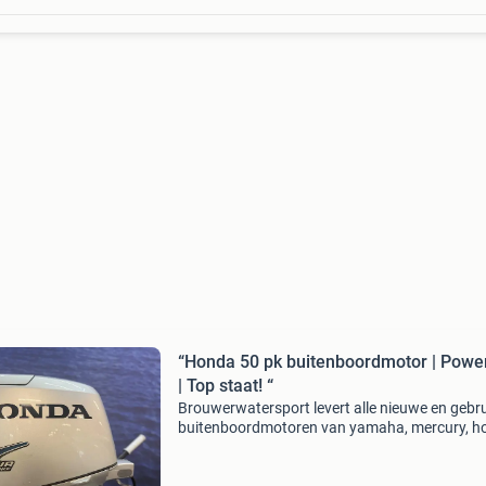
“Honda 50 pk buitenboordmotor | Powe
| Top staat! “
Brouwerwatersport levert alle nieuwe en gebru
buitenboordmotoren van yamaha, mercury, h
suzuki, tohatsu en evinrude etec voor de beste
prijzen. In deze advertentie bieden wij aan: ho