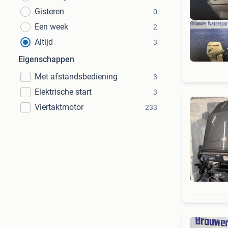
Gisteren
0
Een week
2
Altijd
3
Eigenschappen
Met afstandsbediening
3
Elektrische start
3
Viertaktmotor
233