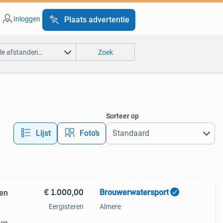
Inloggen
Plaats advertentie
lle afstanden…
Zoek
Sorteer op
Lijst
Foto’s
€ 1.000,00
Brouwerwatersport
ren
Eergisteren
Almere