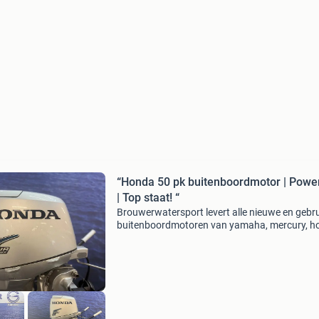
“Honda 50 pk buitenboordmotor | Powe
| Top staat! “
Brouwerwatersport levert alle nieuwe en gebru
buitenboordmotoren van yamaha, mercury, h
suzuki, tohatsu en evinrude etec voor de beste
prijzen. In deze advertentie bieden wij aan: ho
50 pk