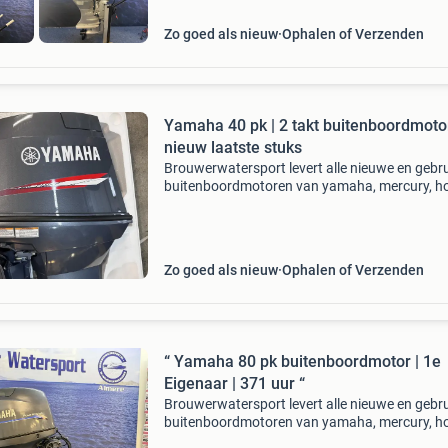
Zo goed als nieuw
Ophalen of Verzenden
Yamaha 40 pk | 2 takt buitenboordmotor
nieuw laatste stuks
Brouwerwatersport levert alle nieuwe en gebru
buitenboordmotoren van yamaha, mercury, h
suzuki, tohatsu en evinrude etec voor de beste
prijzen. In deze advertentie bieden wij aan:
buitenboord
Zo goed als nieuw
Ophalen of Verzenden
“ Yamaha 80 pk buitenboordmotor | 1e
Eigenaar | 371 uur “
Brouwerwatersport levert alle nieuwe en gebru
buitenboordmotoren van yamaha, mercury, h
suzuki, tohatsu en evinrude etec voor de beste