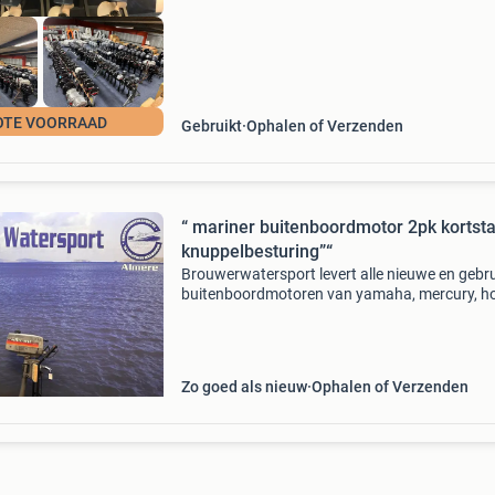
OTE VOORRAAD
Gebruikt
Ophalen of Verzenden
“ mariner buitenboordmotor 2pk kortsta
knuppelbesturing”“
Brouwerwatersport levert alle nieuwe en gebru
buitenboordmotoren van yamaha, mercury, h
suzuki, tohatsu en evinrude etec voor de beste
prijzen. In deze advertentie bieden wij aan: ma
2pk
Zo goed als nieuw
Ophalen of Verzenden