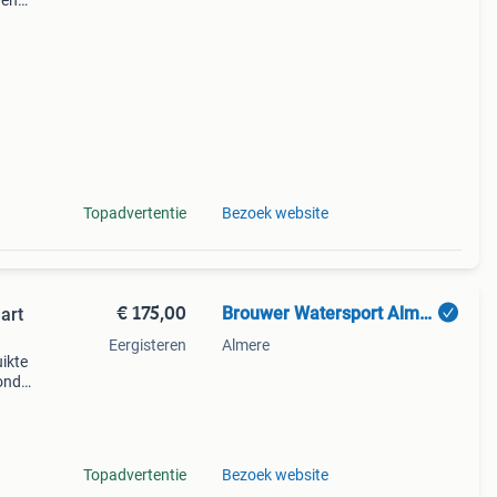
 en
Topadvertentie
Bezoek website
€ 175,00
Brouwer Watersport Almere
art
Eergisteren
Almere
ikte
onda,
riner
Topadvertentie
Bezoek website