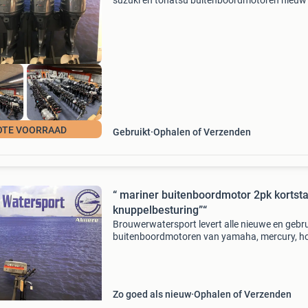
suzuki en tohatsu buitenboordmotoren nieuw
gebruikt voor de beste prijzen. Door groot in te
kopen kunnen wij u de beste prijs bieden. Wij
hebben ruim 500 b
OTE VOORRAAD
Gebruikt
Ophalen of Verzenden
“ mariner buitenboordmotor 2pk kortsta
knuppelbesturing”“
Brouwerwatersport levert alle nieuwe en gebru
buitenboordmotoren van yamaha, mercury, h
suzuki, tohatsu en evinrude etec voor de beste
prijzen. In deze advertentie bieden wij aan: ma
2pk
Zo goed als nieuw
Ophalen of Verzenden