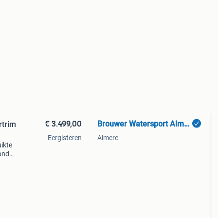
€ 3.499,00
Brouwer Watersport Almere
rtrim
Eergisteren
Almere
ikte
onda,
nda