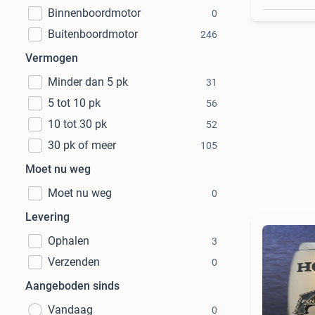
Binnenboordmotor
0
Buitenboordmotor
246
Vermogen
Minder dan 5 pk
31
5 tot 10 pk
56
10 tot 30 pk
52
30 pk of meer
105
Moet nu weg
Moet nu weg
0
Levering
Ophalen
3
Verzenden
0
Aangeboden sinds
Vandaag
0