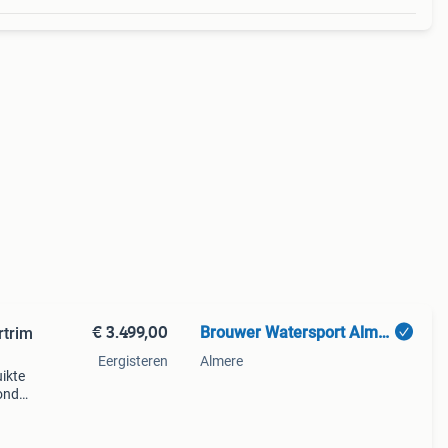
€ 3.499,00
Brouwer Watersport Almere
rtrim
Eergisteren
Almere
ikte
onda,
nda