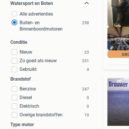
Watersport en Boten
Alle advertenties
Buiten- en
258
Binnenboordmotoren
Conditie
Nieuw
23
GR
Zo goed als nieuw
231
Gebruikt
4
Brandstof
Benzine
247
Diesel
0
Elektrisch
0
Overige brandstoffen
10
Type motor