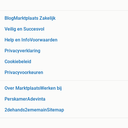
Blog
Marktplaats Zakelijk
Veilig en Succesvol
Help en Info
Voorwaarden
Privacyverklaring
Cookiebeleid
Privacyvoorkeuren
Over Marktplaats
Werken bij
Perskamer
Adevinta
2dehands
2ememain
Sitemap