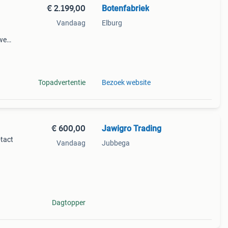
€ 2.199,00
Botenfabriek
Vandaag
Elburg
uwe
en
Topadvertentie
Bezoek website
€ 600,00
Jawigro Trading
-tact
Vandaag
Jubbega
ijk.
lem
Dagtopper