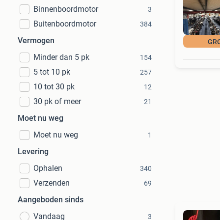
Binnenboordmotor
3
Buitenboordmotor
384
Vermogen
GR
Minder dan 5 pk
154
5 tot 10 pk
257
10 tot 30 pk
12
30 pk of meer
21
Moet nu weg
Moet nu weg
1
Levering
Ophalen
340
Verzenden
69
Aangeboden sinds
Vandaag
3