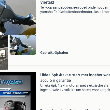
Viertakt
Te koop aangeboden: een goed onderhouden
yamaha f9.9Ce buitenboordmotor. Deze krach
viertaktmotor met 9.9 Pk is ideaal voor divers
boten en biedt betrouwbare prestaties op het
water. De langstaar
Gebruikt
Ophalen
Hidea 6pk 4takt e-start met ingebouwd
accu 5 jr garantie
Unieke 6pk 4takt motoren met elektrische star
ingebouwde 12 volt lithium baterij voor zorge
starten doormiddel van een contract slot voor
de motor. De motor is gebaseerd op 100%
betrouwbare