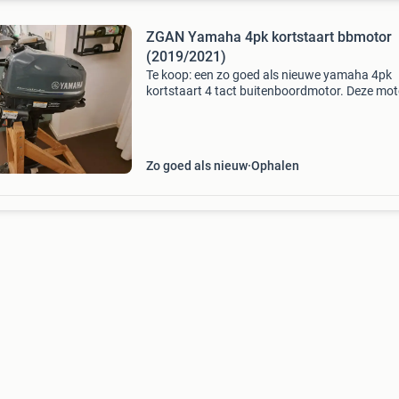
ZGAN Yamaha 4pk kortstaart bbmotor
(2019/2021)
Te koop: een zo goed als nieuwe yamaha 4pk
kortstaart 4 tact buitenboordmotor. Deze moto
van bouwjaar 2019, maar is pas in 2021 verk
en in gebruik genomen. Nauwelijks gebruikt, p
keer op de
Zo goed als nieuw
Ophalen