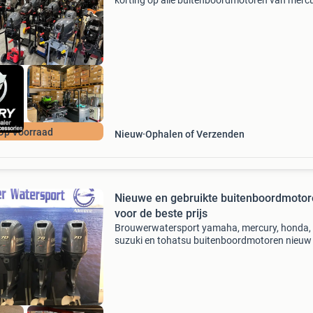
korting op alle buitenboordmotoren van mercu
yamaha, suzuki, tohatsu en honda. Bel snel v
allerbeste aanbieding van alle motoren!!!!!! Wij
Op Voorraad
Nieuw
Ophalen of Verzenden
Nieuwe en gebruikte buitenboordmoto
voor de beste prijs
Brouwerwatersport yamaha, mercury, honda,
suzuki en tohatsu buitenboordmotoren nieuw
gebruikt voor de beste prijzen. Door groot in te
kopen kunnen wij u de beste prijs bieden. Wij
hebben ruim 500 b