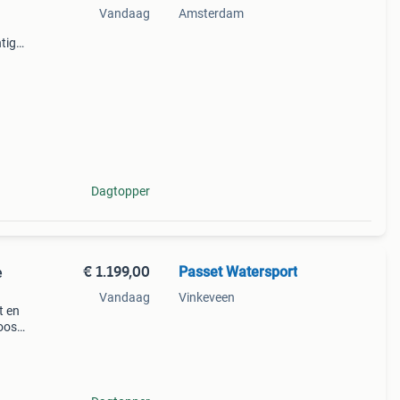
Vandaag
Amsterdam
tige
e
Dagtopper
€ 1.199,00
Passet Watersport
e
Vandaag
Vinkeveen
t en
loos
 op