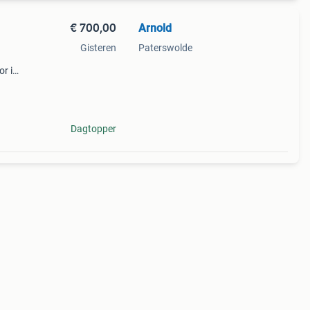
€ 700,00
Arnold
Gisteren
Paterswolde
r is
ocht
aar
Dagtopper