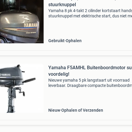
stuurknuppel
Yamaha 8 pk 4-takt 2 cilinder kortstaart hand
stuurknuppel met elektrische start, dus niet m
aan het koord trekken voor wie het ontbreekt
kracht. Met nieuwe impeller, bougies en olie inr
Gebruikt
Ophalen
Yamaha F5AMHL Buitenboordmotor su
voordelig!
Nieuwe yamaha 5 pk langstaart uit voorraad
leverbaar. Draagbare compacte buitenboordm
ideaal voor zeilboten, sloepen en vletten. Viert
ingebouwde tank aansluiting voor losse tank 
op 3 zijd
Nieuw
Ophalen of Verzenden