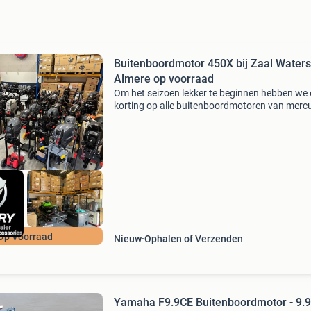
Buitenboordmotor 450X bij Zaal Waters
Almere op voorraad
Om het seizoen lekker te beginnen hebben we 
korting op alle buitenboordmotoren van mercu
yamaha, suzuki, tohatsu en honda. Bel snel v
allerbeste aanbieding van alle motoren!!!!!! Wij
Op Voorraad
Nieuw
Ophalen of Verzenden
Yamaha F9.9CE Buitenboordmotor - 9.