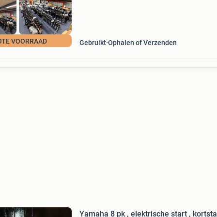
OTE VOORRAAD
Gebruikt
Ophalen of Verzenden
Yamaha 8 pk , elektrische start , kortsta