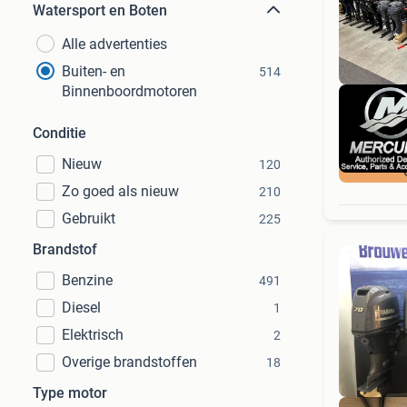
Watersport en Boten
Alle advertenties
Buiten- en
514
Binnenboordmotoren
Conditie
Nieuw
120
Zo goed als nieuw
210
Gebruikt
225
Brandstof
Benzine
491
Diesel
1
Elektrisch
2
Overige brandstoffen
18
Type motor