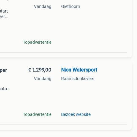
Vandaag
Giethoorn
start
eer
 aan
ui
Topadvertentie
€ 1.299,00
Nion Watersport
per
Vandaag
Raamsdonksveer
otor,
akt
kan
Topadvertentie
Bezoek website