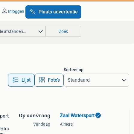
Inloggen
Plaats advertentie
lle afstanden…
Zoek
Sorteer op
Lijst
Foto’s
Op aanvraag
Zaal Watersport
port
Vandaag
Almere
extra