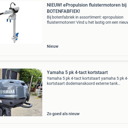
NIEUW! ePropulsion fluistermotoren bij
BOTENFABFIEK!
Bij botenfabriek in assortiment: epropulsion
fluistermotoren! Vind u het lastig om een nie
boot te vinden binnen een normaal budget?
Botenfabriek is een bedrijf dat al meerdere jar
sloepen, visbo
Nieuw
Yamaha 5 pk 4-tact kortstaart
Yamaha 5 pk 4-tact kortstaart yamaha 5 pk 4
kortstaart dodemanskoord externe tank
aansluiting bj 2014 600,- proefdraaien is mogel
Bellen bij interesse 0615404805 mvgr, jan wil
product info
Zo goed als nieuw