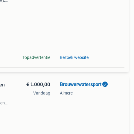
ry,
oor de
 le
Topadvertentie
Bezoek website
€ 1.000,00
Brouwerwatersport
ren
Vandaag
Almere
 en