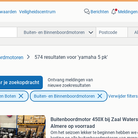
waarden
Veiligheidscentrum
Berichten
Meldingen
Buiten- en Binnenboordmotoren
A
574 resultaten
voor 'yamaha 5 pk'
ordmotoren
Ontvang meldingen van
r je zoekopdracht
nieuwe zoekresultaten
en Boten
Buiten- en Binnenboordmotoren
Verwijder filters
Buitenboordmotor 450X bij Zaal Waters
Almere op voorraad
Om het seizoen lekker te beginnen hebben we 