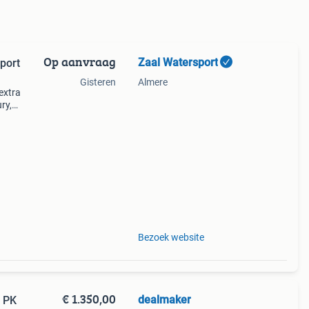
Op aanvraag
Zaal Watersport
port
Gisteren
Almere
extra
ry,
oor de
 le
Bezoek website
€ 1.350,00
dealmaker
9 PK