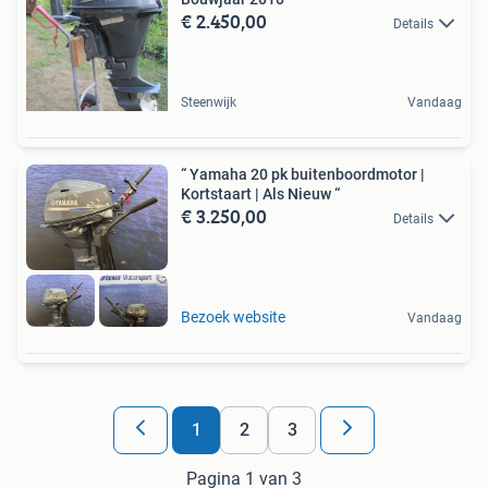
€ 2.450,00
Details
Steenwijk
Vandaag
“ Yamaha 20 pk buitenboordmotor |
Kortstaart | Als Nieuw “
€ 3.250,00
Details
Bezoek website
Vandaag
1
2
3
Pagina 1 van 3