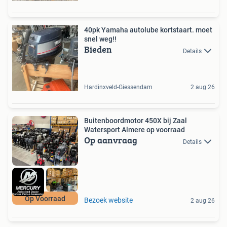
40pk Yamaha autolube kortstaart. moet
snel weg!!
Bieden
Details
Hardinxveld-Giessendam
2 aug 26
Buitenboordmotor 450X bij Zaal
Watersport Almere op voorraad
Op aanvraag
Details
Op Voorraad
Bezoek website
2 aug 26