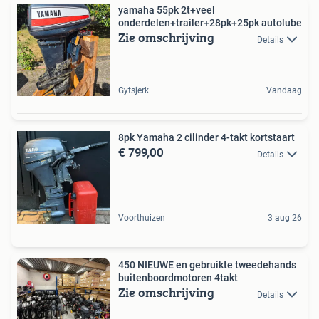
yamaha 55pk 2t+veel
onderdelen+trailer+28pk+25pk autolube
Zie omschrijving
Details
Gytsjerk
Vandaag
8pk Yamaha 2 cilinder 4-takt kortstaart
€ 799,00
Details
Voorthuizen
3 aug 26
450 NIEUWE en gebruikte tweedehands
buitenboordmotoren 4takt
Zie omschrijving
Details