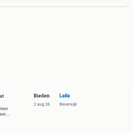
Bieden
Laila
at
2 aug 26
Beverwijk
urken
aar.