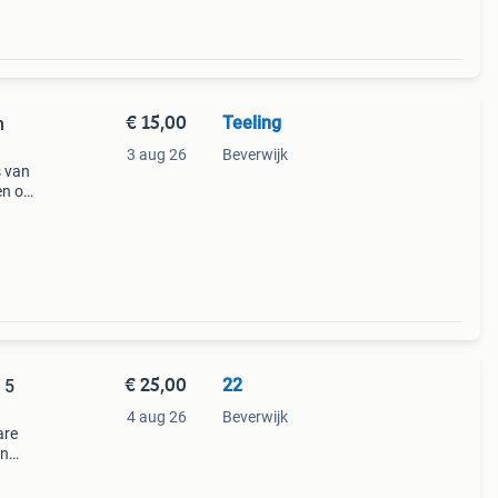
€ 15,00
Teeling
m
3 aug 26
Beverwijk
s van
en op
de
. Pe
€ 25,00
22
 5
4 aug 26
Beverwijk
are
en
neert