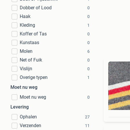
Dobber of Lood
0
Haak
0
Kleding
1
Koffer of Tas
0
Kunstaas
0
Molen
6
Net of Fuik
0
Vislijn
0
Overige typen
1
Moet nu weg
Moet nu weg
0
Levering
Ophalen
27
Verzenden
11