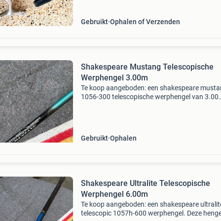
naar behor
Gebruikt
Ophalen of Verzenden
Shakespeare Mustang Telescopische
Werphengel 3.00m
Te koop aangeboden: een shakespeare must
1056-300 telescopische werphengel van 3.00
Meter lang. Deze hengel is ideaal voor de visse
op zoek is naar een compacte en makkelijk te
transporteren h
Gebruikt
Ophalen
Shakespeare Ultralite Telescopische
Werphengel 6.00m
Te koop aangeboden: een shakespeare ultralit
telescopic 1057h-600 werphengel. Deze hengel