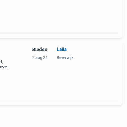
e
Bieden
Laila
2 aug 26
Beverwijk
l,
Deze
ze