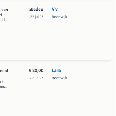
Bieden
Viv
isser
l,
22 jul 26
Beverwijk
el is
or
€ 20,00
Laila
deaal
2 aug 26
Beverwijk
 is
dens
e
en en