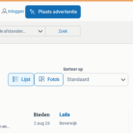
Inloggen
Plaats advertentie
lle afstanden…
Zoek
Sorteer op
Lijst
Foto’s
Bieden
Laila
2 aug 26
Beverwijk
n en
00 cm