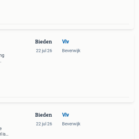
Bieden
Viv
22 jul 26
Beverwijk
ang
r die
Bieden
Viv
22 jul 26
Beverwijk
e
 is