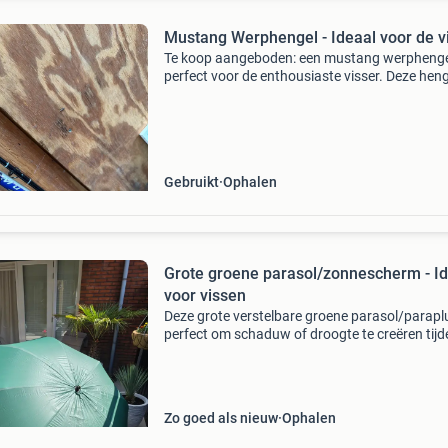
Mustang Werphengel - Ideaal voor de v
Te koop aangeboden: een mustang werphenge
perfect voor de enthousiaste visser. Deze heng
in goede staat en klaar voor gebruik. Ideaal vo
diverse visomstandigheden. Een betrouwbare
keuze voor
Gebruikt
Ophalen
Grote groene parasol/zonnescherm - I
voor vissen
Deze grote verstelbare groene parasol/paraplu
perfect om schaduw of droogte te creëren tij
het vissen. De parasol/paraolu is in zeer goed
staat en sterke kwaliteit. Eenvoudig op te zett
i
Zo goed als nieuw
Ophalen