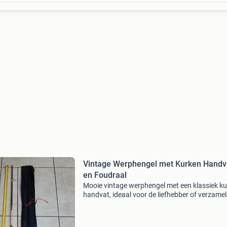
Vintage Werphengel met Kurken Handv
en Foudraal
Mooie vintage werphengel met een klassiek k
handvat, ideaal voor de liefhebber of verzamel
De hengel wordt geleverd inclusief een handig
foudraal voor bescherming en gemakkelijk
transport. De