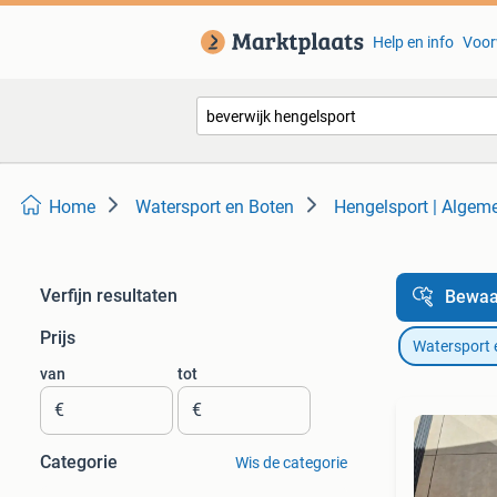
Help en info
Voor
Home
Watersport en Boten
Hengelsport | Algem
Verfijn resultaten
Bewaa
Prijs
Watersport 
van
tot
€
€
Categorie
Wis de categorie