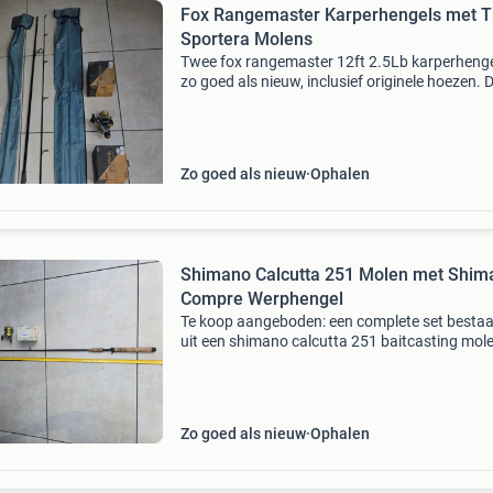
Fox Rangemaster Karperhengels met 
Sportera Molens
Twee fox rangemaster 12ft 2.5Lb karperhenge
zo goed als nieuw, inclusief originele hoezen. 
hengels zijn ontworpen in engeland. Bijbehor
zijn twee tec sportera sr4507 molens, eveneen
uitst
Zo goed als nieuw
Ophalen
Shimano Calcutta 251 Molen met Shim
Compre Werphengel
Te koop aangeboden: een complete set besta
uit een shimano calcutta 251 baitcasting mol
een bijpassende shimano compre werphengel.
molen is in goede staat en functioneert perfec
henge
Zo goed als nieuw
Ophalen