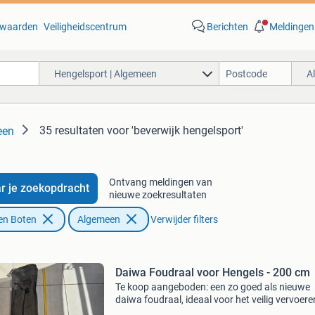
waarden
Veiligheidscentrum
Berichten
Meldingen
Hengelsport | Algemeen
A
35 resultaten
voor 'beverwijk hengelsport'
een
Ontvang meldingen van
r je zoekopdracht
nieuwe zoekresultaten
en Boten
Algemeen
Verwijder filters
Daiwa Foudraal voor Hengels - 200 cm
Te koop aangeboden: een zo goed als nieuwe
daiwa foudraal, ideaal voor het veilig vervoere
opbergen van uw hengels. Deze foudraal is 2