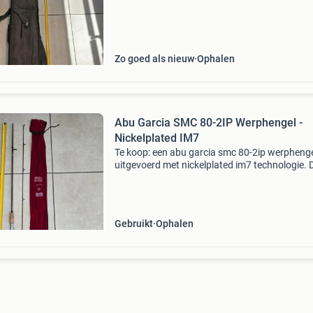
lang en biedt ruimte voor meerdere hengels. D
foudraal
Zo goed als nieuw
Ophalen
Abu Garcia SMC 80-2IP Werphengel -
Nickelplated IM7
Te koop: een abu garcia smc 80-2ip werphenge
uitgevoerd met nickelplated im7 technologie. 
hengel is ideaal voor diverse vismethoden en
verkeert in goede staat. Perfect voor de serieu
visser d
Gebruikt
Ophalen