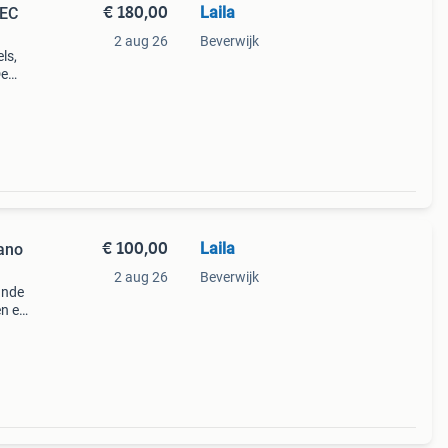
€ 180,00
Laila
TEC
2 aug 26
Beverwijk
ls,
De
end
s in
€ 100,00
Laila
ano
2 aug 26
Beverwijk
ande
en en
 De
t. De