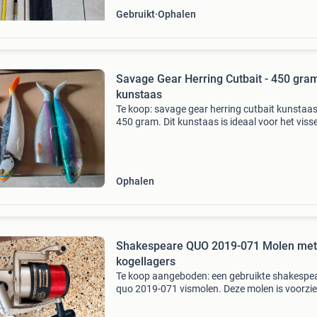
Gebruikt
Ophalen
Savage Gear Herring Cutbait - 450 gra
kunstaas
Te koop: savage gear herring cutbait kunstaa
450 gram. Dit kunstaas is ideaal voor het viss
grote roofvissen. Het realistische ontwerp en 
actie onder water maken het een effectief aas
Ophalen
Shakespeare QUO 2019-071 Molen met
kogellagers
Te koop aangeboden: een gebruikte shakespe
quo 2019-071 vismolen. Deze molen is voorzi
van 5 kogellagers, wat zorgt voor een soepele
werking. De molen is in goede staat en functio