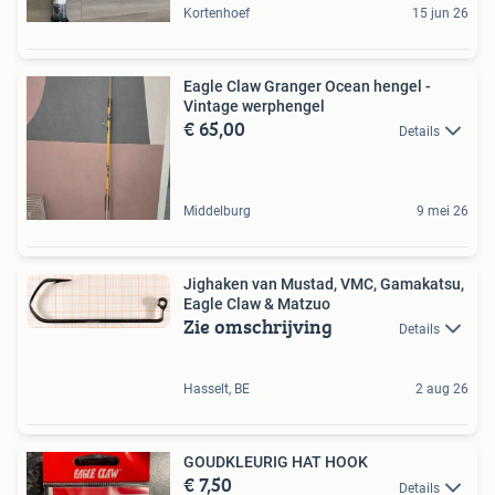
Kortenhoef
15 jun 26
Eagle Claw Granger Ocean hengel -
Vintage werphengel
€ 65,00
Details
Middelburg
9 mei 26
Jighaken van Mustad, VMC, Gamakatsu,
Eagle Claw & Matzuo
Zie omschrijving
Details
Hasselt, BE
2 aug 26
GOUDKLEURIG HAT HOOK
€ 7,50
Details