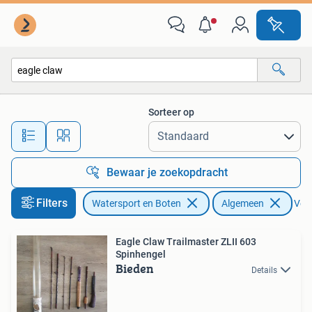
Hengelsport | Algemeen
Sorteer op
Alle afstanden…
Bewaar je zoekopdracht
Filters
Watersport en Boten
Algemeen
Verw
Eagle Claw Trailmaster ZLII 603
Spinhengel
Bieden
Details