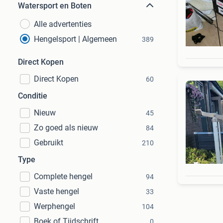
Watersport en Boten
Alle advertenties
Hengelsport | Algemeen
389
Direct Kopen
Direct Kopen
60
Conditie
Nieuw
45
Zo goed als nieuw
84
Gebruikt
210
Type
Complete hengel
94
Vaste hengel
33
Werphengel
104
Boek of Tijdschrift
0