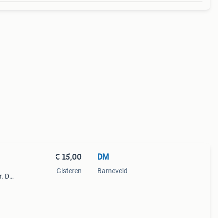
€ 15,00
DM
Gisteren
Barneveld
r. De
te vis