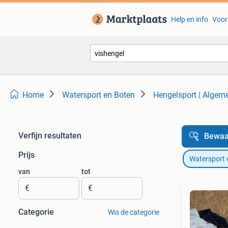
Help en info
Voor
Home
Watersport en Boten
Hengelsport | Algem
Verfijn resultaten
Bewaa
Prijs
Watersport 
van
tot
€
€
Categorie
Wis de categorie