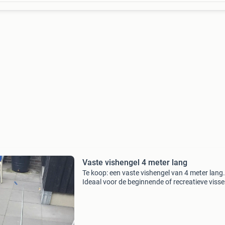
Vaste vishengel 4 meter lang
Te koop: een vaste vishengel van 4 meter lang.
Ideaal voor de beginnende of recreatieve visse
hengel is in goede staat en klaar voor gebruik.
Perfect voor het vissen op kleine tot middelgro