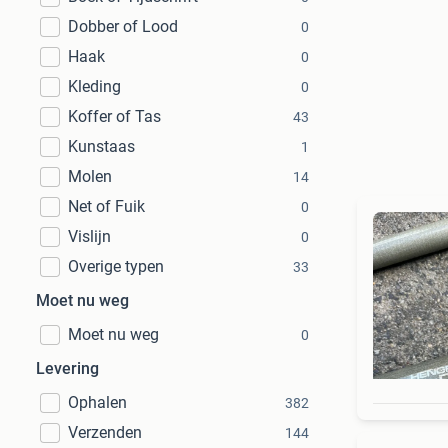
Dobber of Lood
0
Haak
0
Kleding
0
Koffer of Tas
43
Kunstaas
1
Molen
14
Net of Fuik
0
Vislijn
0
Overige typen
33
Moet nu weg
Moet nu weg
0
Levering
Ophalen
382
Verzenden
144