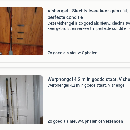
Vishengel - Slechts twee keer gebruikt,
perfecte conditie
Deze vishengel is zo goed als nieuw, slechts t
keer gebruikt en verkeert in perfecte conditie. 
voor de beginnende of ervaren visser die op zo
naar een betrouwbare hengel. Geen gebruikss
Zo goed als nieuw
Ophalen
Werphengel 4,2 m in goede staat. Vish
Werphengel 4,2 m in goede staat. Vishengel
Zo goed als nieuw
Ophalen of Verzenden