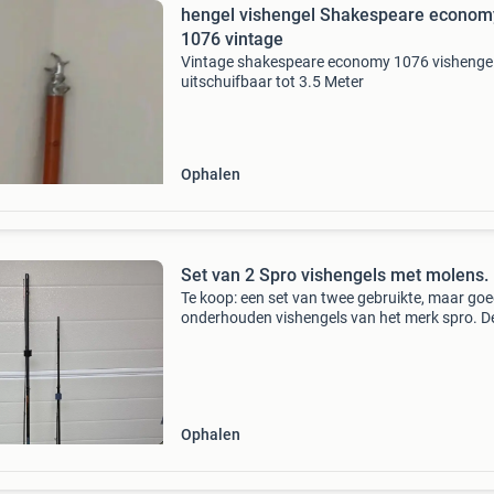
hengel vishengel Shakespeare econom
1076 vintage
Vintage shakespeare economy 1076 vishengel
uitschuifbaar tot 3.5 Meter
Ophalen
Set van 2 Spro vishengels met molens.
Te koop: een set van twee gebruikte, maar go
onderhouden vishengels van het merk spro. D
bestaat uit een spro prion power picker henge
3.00M/10&#39; en een spro aggressive pro pi
h
Ophalen