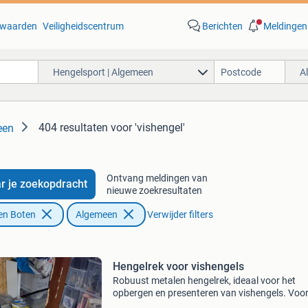
waarden
Veiligheidscentrum
Berichten
Meldingen
Hengelsport | Algemeen
A
404 resultaten
voor 'vishengel'
een
Ontvang meldingen van
r je zoekopdracht
nieuwe zoekresultaten
en Boten
Algemeen
Verwijder filters
Hengelrek voor vishengels
Robuust metalen hengelrek, ideaal voor het
opbergen en presenteren van vishengels. Voo
van logo&#39;s van bekende merken zoals ro