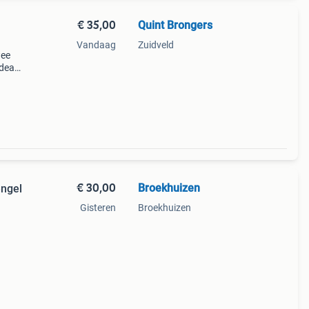
€ 35,00
Quint Brongers
Vandaag
Zuidveld
wee
Ideaal
ek is
€ 30,00
Broekhuizen
engel
Gisteren
Broekhuizen