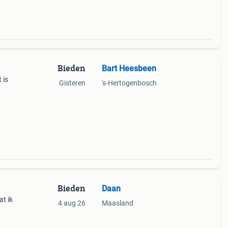
Bieden
Bart Heesbeen
 is
Gisteren
's-Hertogenbosch
Bieden
Daan
t ik
4 aug 26
Maasland