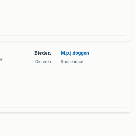
Bieden
M.p.j.doggen
en
Gisteren
Roosendaal