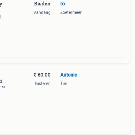
Bieden
ro
y
Vandaag
Zoetermeer
,
€ 60,00
Antonie
ed
Gisteren
Tiel
e set
l van
cker