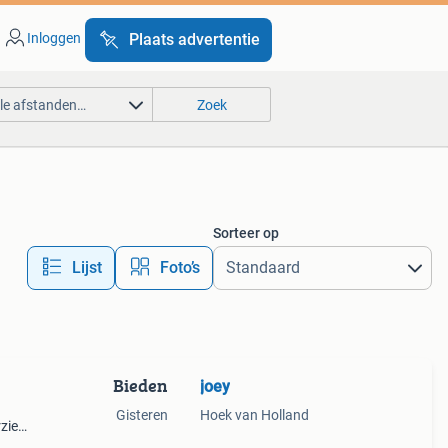
Inloggen
Plaats advertentie
lle afstanden…
Zoek
Sorteer op
Lijst
Foto’s
Bieden
joey
Gisteren
Hoek van Holland
rzien
n