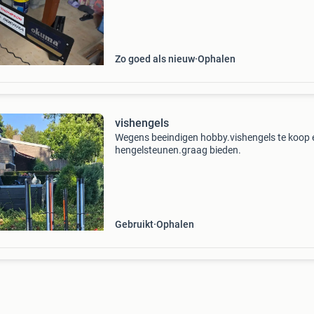
thompson, scierra en okuma. Perfect voor de
georganiseerde v
Zo goed als nieuw
Ophalen
vishengels
Wegens beeindigen hobby.vishengels te koop 
hengelsteunen.graag bieden.
Gebruikt
Ophalen