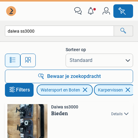
Hengelsport | Karpervissen
Sorteer op
Alle afstanden…
Bewaar je zoekopdracht
Filters
Watersport en Boten
Karpervissen
V
Daiwa ss3000
Bieden
Details