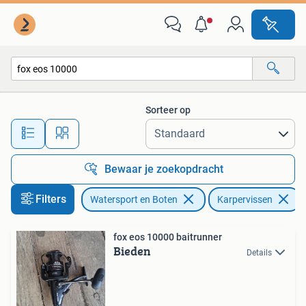
Hengelsport | Karpervissen
Sorteer op
Alle afstanden…
Bewaar je zoekopdracht
Filters
Watersport en Boten
Karpervissen
V
fox eos 10000 baitrunner
Bieden
Details