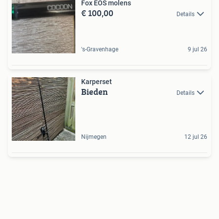
Fox EOS molens
€ 100,00
Details
's-Gravenhage
9 jul 26
Karperset
Bieden
Details
Nijmegen
12 jul 26