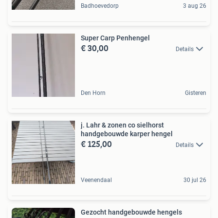
Badhoevedorp
3 aug 26
Super Carp Penhengel
€ 30,00
Details
Den Horn
Gisteren
j. Lahr & zonen co sielhorst
handgebouwde karper hengel
€ 125,00
Details
Veenendaal
30 jul 26
Gezocht handgebouwde hengels