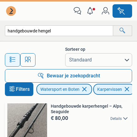
Hengelsport | Karpervissen
Sorteer op
Alle afstanden…
Bewaar je zoekopdracht
Filters
Watersport en Boten
Karpervissen
V
Handgebouwde karperhengel – Alps,
Seaguide
€ 80,00
Details