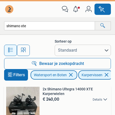
Hengelsport | Karpervissen
Sorteer op
Alle afstanden…
Bewaar je zoekopdracht
Filters
Watersport en Boten
Karpervissen
V
2x Shimano Ultegra 14000 XTE
Karperwielen
€ 240,00
Details