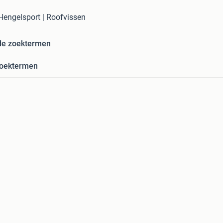
 Hengelsport | Roofvissen
de zoektermen
zoektermen