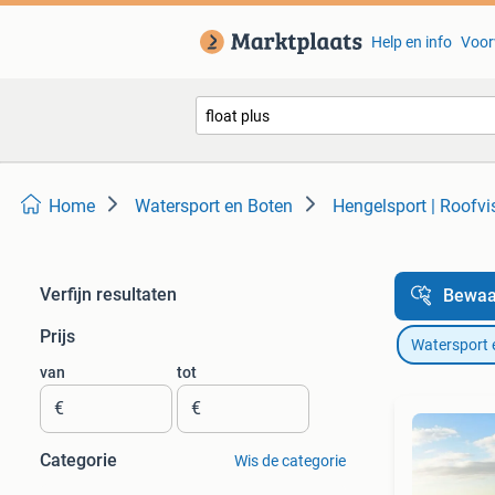
Help en info
Voor
Home
Watersport en Boten
Hengelsport | Roofvi
Verfijn resultaten
Bewaa
Prijs
Watersport 
van
tot
€
€
Categorie
Wis de categorie