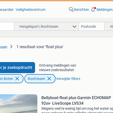
waarden
Veiligheidscentrum
Berichten
Meldingen
Hengelsport | Roofvissen
A
1 resultaat
voor 'float plus'
ssen
Ontvang meldingen van
r je zoekopdracht
nieuwe zoekresultaten
en Boten
Roofvissen
Verwijder filters
Bellyboat-float plus-Garmin ECHOMAP
92sv- LiveScope LVS34
Wegens veel te weinig tijd om nog het water op