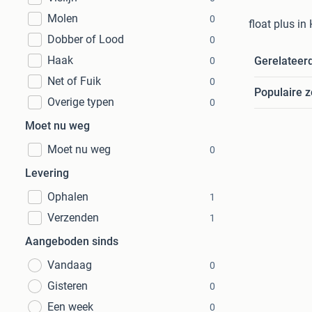
Molen
0
float plus in
Dobber of Lood
0
Haak
Gerelateer
0
Net of Fuik
0
Populaire 
Overige typen
0
Moet nu weg
Moet nu weg
0
Levering
Ophalen
1
Verzenden
1
Aangeboden sinds
Vandaag
0
Gisteren
0
Een week
0