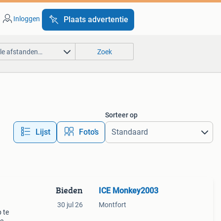
Inloggen
Plaats advertentie
lle afstanden…
Zoek
Sorteer op
Lijst
Foto’s
Bieden
ICE Monkey2003
30 jul 26
Montfort
 te