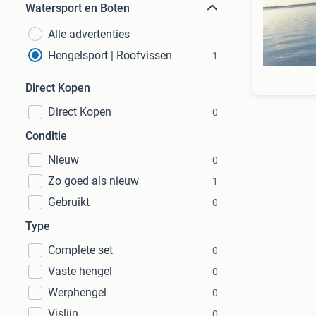
Watersport en Boten
Alle advertenties
Hengelsport | Roofvissen
1
Direct Kopen
Direct Kopen
0
Conditie
Nieuw
0
Zo goed als nieuw
1
Gebruikt
0
Type
Complete set
0
Vaste hengel
0
Werphengel
0
Vislijn
0