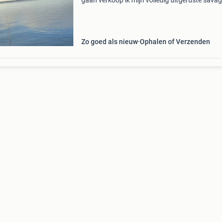
gaan verkoop ik mijn volledig uitgeruste sava
gear bellyboat. De set is volledig vaarklaar en
voorzien van hoogwaardige elektronica en ee
float plu
Zo goed als nieuw
Ophalen of Verzenden