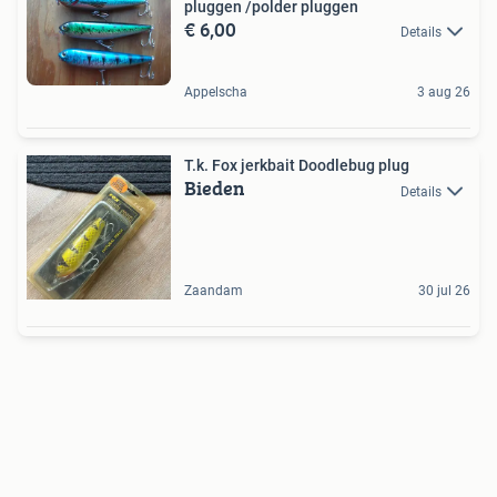
pluggen /polder pluggen
€ 6,00
Details
Appelscha
3 aug 26
T.k. Fox jerkbait Doodlebug plug
Bieden
Details
Zaandam
30 jul 26