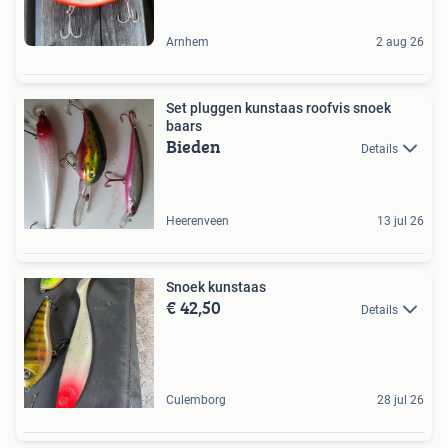
Arnhem
2 aug 26
Set pluggen kunstaas roofvis snoek
baars
Bieden
Details
Heerenveen
13 jul 26
Snoek kunstaas
€ 42,50
Details
Culemborg
28 jul 26