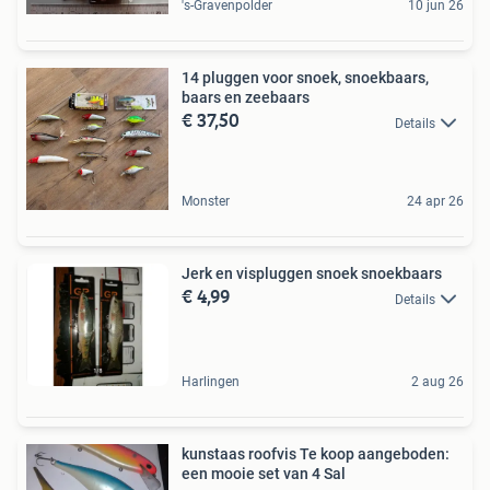
's-Gravenpolder
10 jun 26
14 pluggen voor snoek, snoekbaars,
baars en zeebaars
€ 37,50
Details
Monster
24 apr 26
Jerk en vispluggen snoek snoekbaars
€ 4,99
Details
Harlingen
2 aug 26
kunstaas roofvis Te koop aangeboden:
een mooie set van 4 Sal