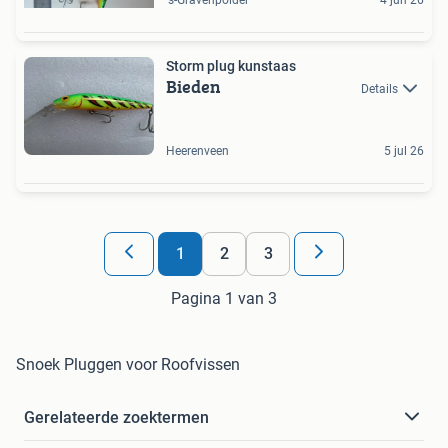
's-Gravenpolder
4 jun 26
Storm plug kunstaas
Bieden
Details
Heerenveen
5 jul 26
1
2
3
Pagina 1 van 3
Snoek Pluggen voor Roofvissen
Gerelateerde zoektermen