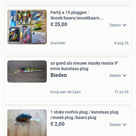
Partij a 15 pluggen :
Snoek/baars/snoekbaars.
€ 25,00
VIPER/LFT/BER
Details
Drachten
4 aug 26
zo goed als nieuwe musky mania 9''
ernie kunstaas plug
Bieden
Details
Koog aan de Zaan
31 jul 26
1 stuks roofvis plug / kunstaas plug
/snoek plug /baars plug
€ 2,00
Details