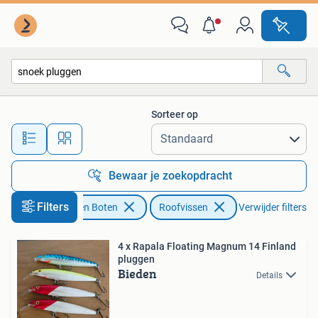
Hengelsport | Roofvissen
Sorteer op
Alle afstanden…
Bewaar je zoekopdracht
Filters
Watersport en Boten
Roofvissen
Verwijder filters
4 x Rapala Floating Magnum 14 Finland
pluggen
Bieden
Details