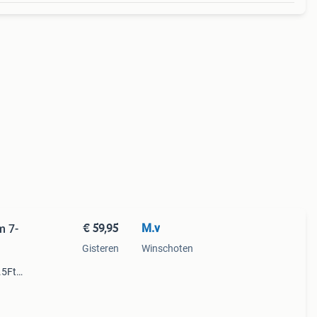
€ 59,95
M.v
m 7-
Gisteren
Winschoten
.5Ft)
; en