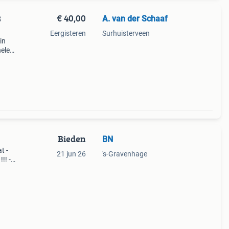
€ 40,00
A. van der Schaaf
Eergisteren
Surhuisterveen
in
nele
spin
Bieden
BN
t -
21 jun 26
's-Gravenhage
!! -