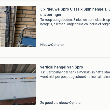
3 x Nieuwe Spro Classix Spin hengels, 3
uitvoeringen.
Te koop aangeboden: 3 nieuwe spro classix sp
hengels, allemaal ongebruikt en inclusief origi
foudraal. Beschikbare hengels: • spro classix 
2,40 m – 40-100 gram • spro classix spin
Nieuw
Ophalen
vertical hengel van Spro
T.k. Verticalhengel henk simonsz - in nette staa
word niet per post opgestuurd - alleen afhalen !
Beschrijving zie foto&#39;s - incl foudraal
Zo goed als nieuw
Ophalen