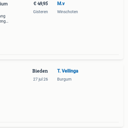
€ 49,95
M.v
dium
Gisteren
Winschoten
lang
engel
l voor
Bieden
T. Vellinga
27 jul 26
Burgum