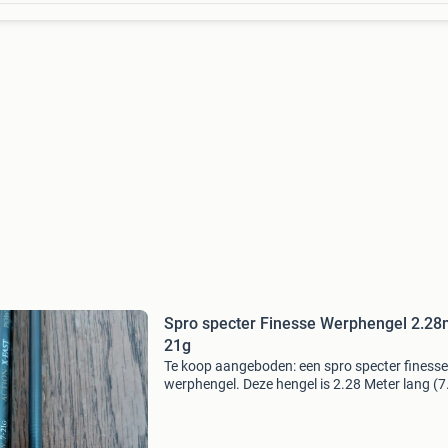
Spro specter Finesse Werphengel 2.28
21g
Te koop aangeboden: een spro specter finesse
werphengel. Deze hengel is 2.28 Meter lang (7
en heeft een werpgewicht van 7-21 gram. De
hengel is van het type &#39;action x-fast&#39
is