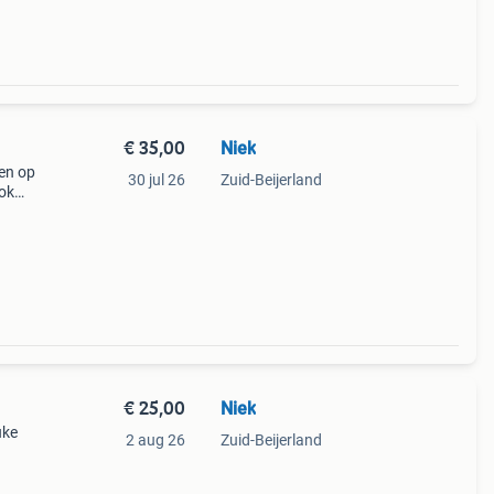
€ 35,00
Niek
sen op
30 jul 26
Zuid-Beijerland
ook
jes!
€ 25,00
Niek
uke
2 aug 26
Zuid-Beijerland