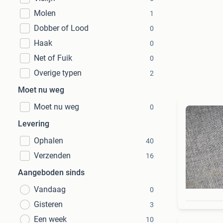
Molen
1
Dobber of Lood
0
Haak
0
Net of Fuik
0
Overige typen
2
Moet nu weg
Moet nu weg
0
Levering
Ophalen
40
Verzenden
16
Aangeboden sinds
Vandaag
0
Gisteren
3
Een week
10