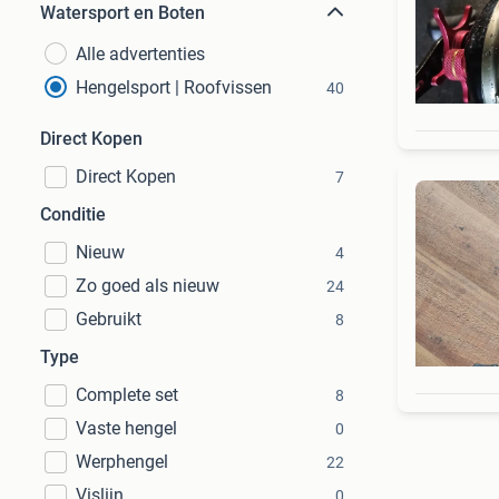
Watersport en Boten
Alle advertenties
Hengelsport | Roofvissen
40
Direct Kopen
Direct Kopen
7
Conditie
Nieuw
4
Zo goed als nieuw
24
Gebruikt
8
Type
Complete set
8
Vaste hengel
0
Werphengel
22
Vislijn
0