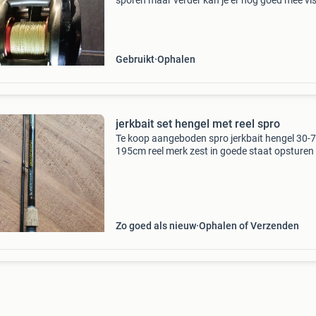
sporen maar verder kan je er nog goed mee vi
Er zit nog lijn op die goed is en de hengel is 1,
lang en het is 30 tot 85 grams hengel.
Gebruikt
Ophalen
jerkbait set hengel met reel spro
Te koop aangeboden spro jerkbait hengel 30-
195cm reel merk zest in goede staat opsturen 
verzendkosten ophalen in woerden opsturen e
verzendkosten
Zo goed als nieuw
Ophalen of Verzenden