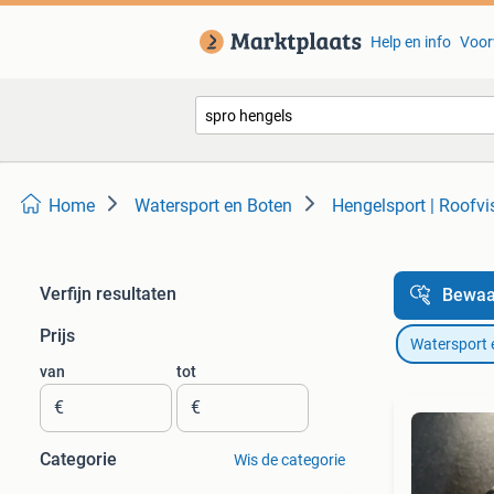
Help en info
Voor
Home
Watersport en Boten
Hengelsport | Roofvi
Verfijn resultaten
Bewaa
Prijs
Watersport 
van
tot
€
€
Categorie
Wis de categorie