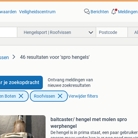
waarden
Veiligheidscentrum
Berichten
Meldingen
Hengelsport | Roofvissen
A
46 resultaten
voor 'spro hengels'
ssen
Ontvang meldingen van
r je zoekopdracht
nieuwe zoekresultaten
en Boten
Roofvissen
Verwijder filters
baitcaster/ hengel met molen spro
werphengel
De hengel is in prima staat, een paar gebruiker