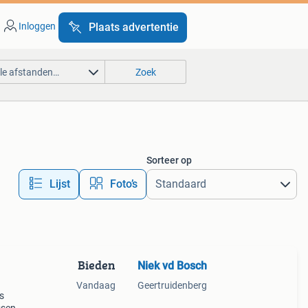
Inloggen
Plaats advertentie
lle afstanden…
Zoek
Sorteer op
Lijst
Foto’s
Bieden
Niek vd Bosch
Vandaag
Geertruidenberg
s