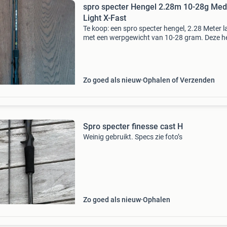
spro specter Hengel 2.28m 10-28g Me
Light X-Fast
Te koop: een spro specter hengel, 2.28 Meter 
met een werpgewicht van 10-28 gram. Deze h
is medium light en heeft een x-fast actie, ideaa
diverse visserijtechnieken. De hengel is in uit
Zo goed als nieuw
Ophalen of Verzenden
Spro specter finesse cast H
Weinig gebruikt. Specs zie foto’s
Zo goed als nieuw
Ophalen