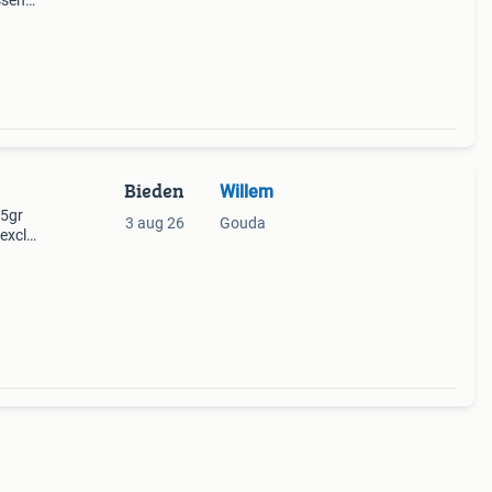
ssen.
95 cm
Bieden
Willem
75gr
3 aug 26
Gouda
excl
xcl