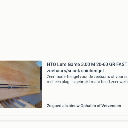
HTO Lure Game 3.00 M 20-60 GR FAST
zeebaars/snoek spinhengel
Zeer mooie hengel voor de zeebaars of voor s
met een plug. Is gebruikt maar heeft zeer wein
gebruikers sporen. Alle hengelogen zijn heel. Er
9 hengelogen aanwezig. Nieuw prijs van de he
Zo goed als nieuw
Ophalen of Verzenden