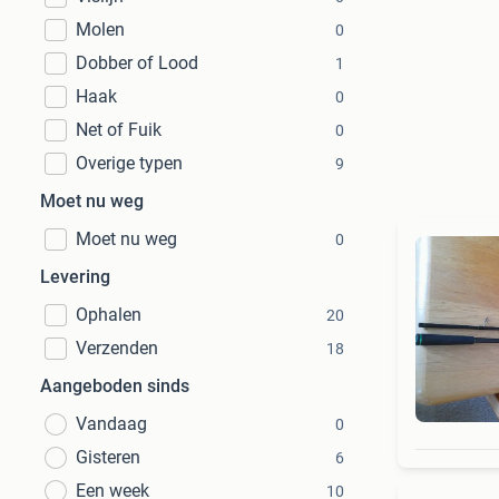
Molen
0
Dobber of Lood
1
Haak
0
Net of Fuik
0
Overige typen
9
Moet nu weg
Moet nu weg
0
Levering
Ophalen
20
Verzenden
18
Aangeboden sinds
Vandaag
0
Gisteren
6
Een week
10