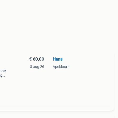
€ 60,00
Hans
3 aug 26
Apeldoorn
noek
ig
 zijn
ngel