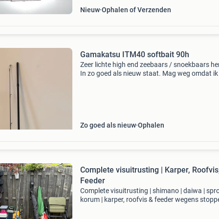
Nieuw
Ophalen of Verzenden
Gamakatsu ITM40 softbait 90h
Zeer lichte high end zeebaars / snoekbaars he
In zo goed als nieuw staat. Mag weg omdat i
niet gebruik.
Zo goed als nieuw
Ophalen
Complete visuitrusting | Karper, Roofvis
Feeder
Complete visuitrusting | shimano | daiwa | spro
korum | karper, roofvis & feeder wegens stopp
met vissen verkoop ik mijn complete visuitrust
Alles is netjes onderhouden, direct visklaar en