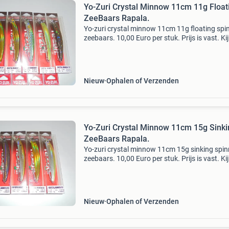
Yo-Zuri Crystal Minnow 11cm 11g Float
ZeeBaars Rapala.
Yo-zuri crystal minnow 11cm 11g floating spi
zeebaars. 10,00 Euro per stuk. Prijs is vast. Ki
eens bij alle mijn advertenties voor nog veel me
rapala, pluggen, reels, molens, hengels, lu
Nieuw
Ophalen of Verzenden
Yo-Zuri Crystal Minnow 11cm 15g Sinki
ZeeBaars Rapala.
Yo-zuri crystal minnow 11cm 15g sinking spin
zeebaars. 10,00 Euro per stuk. Prijs is vast. Ki
eens bij alle mijn advertenties voor nog veel me
rapala, pluggen, reels, molens, hengels, lur
Nieuw
Ophalen of Verzenden