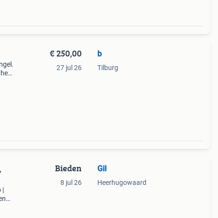
€ 250,00
b
ngel.
27 jul 26
Tilburg
k hem
Bieden
Gil
,
8 jul 26
Heerhugowaard
 |
en
ing.