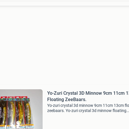
Yo-Zuri Crystal 3D Minnow 9cm 11cm 
Floating ZeeBaars.
Yo-zuri crystal 3d minnow 9cm 11cm 13cm flo
zeebaars. Yo-zuri crystal 3d minnow floating
spinning zeebaars. 9 Cm 7g floating 10,00 eur
stuk. 11Cm 13g floating 10,50 euro per stuk.
21g f