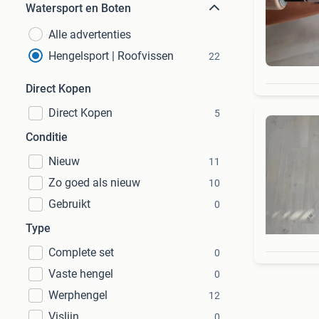
Watersport en Boten
Alle advertenties
Hengelsport | Roofvissen
22
Direct Kopen
Direct Kopen
5
Conditie
Nieuw
11
Zo goed als nieuw
10
Gebruikt
0
Type
Complete set
0
Vaste hengel
0
Werphengel
12
Vislijn
0