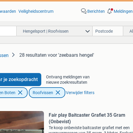
waarden
Veiligheidscentrum
Berichten
Meldingen
Hengelsport | Roofvissen
A
28 resultaten
voor 'zeebaars hengel'
ssen
Ontvang meldingen van
r je zoekopdracht
nieuwe zoekresultaten
en Boten
Roofvissen
Verwijder filters
Fair play Baitcaster Grafiet 35 Gram
(Onbevist)
Te koop onbeviste baitcaster grafiet met een