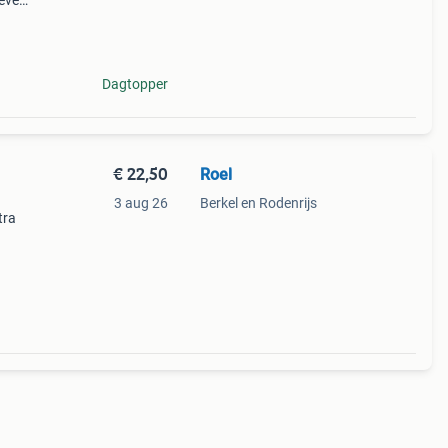
eve
rkte
Dagtopper
€ 22,50
Roel
3 aug 26
Berkel en Rodenrijs
tra