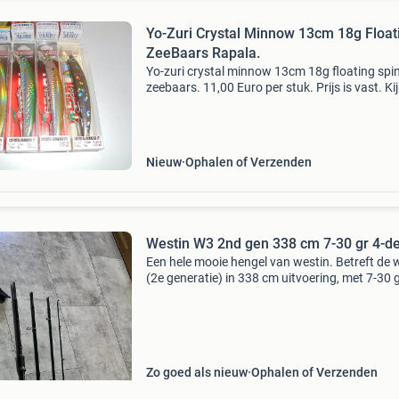
Yo-Zuri Crystal Minnow 13cm 18g Float
ZeeBaars Rapala.
Yo-zuri crystal minnow 13cm 18g floating spi
zeebaars. 11,00 Euro per stuk. Prijs is vast. Ki
eens bij alle mijn advertenties voor nog veel me
rapala, pluggen, reels, molens, hengels, lu
Nieuw
Ophalen of Verzenden
Westin W3 2nd gen 338 cm 7-30 gr 4-de
Een hele mooie hengel van westin. Betreft de 
(2e generatie) in 338 cm uitvoering, met 7-30
werpgewicht. De hengel is 4-delig. Uitstekende
voor zeebaars, roofblei, zalm en zeeforel. De h
Zo goed als nieuw
Ophalen of Verzenden