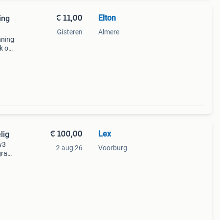
€ 11,00
Elton
ing
Gisteren
Almere
nning
jk ook
er,
€ 100,00
Lex
lig
w3
2 aug 26
Voorburg
 gram
 stok
en