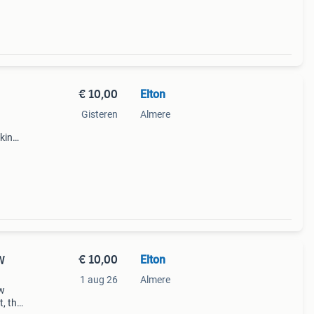
€ 10,00
Elton
Gisteren
Almere
nking
ro
k.
€ 10,00
Elton
W
1 aug 26
Almere
sw
t, the