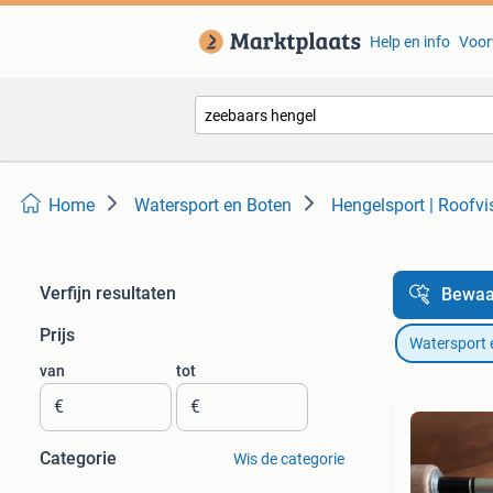
Help en info
Voor
Home
Watersport en Boten
Hengelsport | Roofvi
Verfijn resultaten
Bewaa
Prijs
Watersport 
van
tot
€
€
Categorie
Wis de categorie