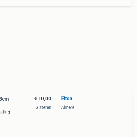
€ 10,00
Elton
13cm
Gisteren
Almere
ating
o per
 13Cm