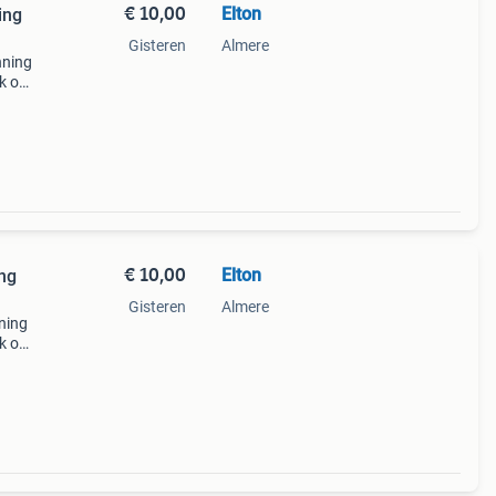
€ 10,00
Elton
ing
Gisteren
Almere
nning
jk ook
er,
€ 10,00
Elton
ng
Gisteren
Almere
ning
jk ook
er,