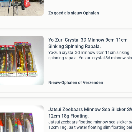
Zo goed als nieuw
Ophalen
Yo-Zuri Crystal 3D Minnow 9cm 11cm
Sinking Spinning Rapala.
Yo-zuri crystal 3d minnow 9cm 11cm sinking
spinning rapala. Yo-zuri crystal 3d minnow si
spinning zeebaars. 9 Cm 10g sinking 10,00 eu
per stuk. 11Cm 16g sinking 10,50 euro per stu
Prijs is va
Nieuw
Ophalen of Verzenden
Jatsui Zeebaars Minnow Sea Slicker S
12cm 18g Floating.
Jatsui zeebaars floating minnow sea slicker 
12cm 18g. Salt water floating slim floating bai