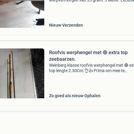
werpvermorgen van 35 gram. 3 Meter. Exclusi
hengel voor de snoek, zeebaars of de zalm.
Prachtige progressief buigend met een verste
bus. Gebouwd doo
Nieuw
Verzenden
Roofvis werphengel met 🔴 extra top
zeebaarzen.
Weinberg klasse roofvis werphengel met 🔴 ex
top lengte 2.30Cm.👌👍 Prima om mee te
zeebaarzen. Ook zeemolen 15€ zie andere
advertenties voor meer hengel sport.
Zo goed als nieuw
Ophalen