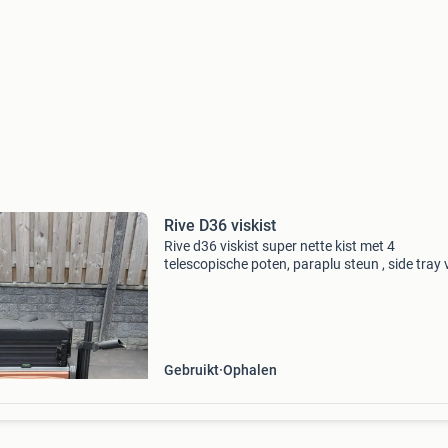
Rive D36 viskist
Rive d36 viskist super nette kist met 4
telescopische poten, paraplu steun , side tray
colmic , bullbar en onder bak. Alles netjes en n
kapot. Inclusief transport systeem en steun v
een leef
Gebruikt
Ophalen