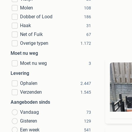
Molen
108
Dobber of Lood
186
Haak
31
Net of Fuik
67
Overige typen
1.172
Moet nu weg
Moet nu weg
3
Levering
Ophalen
2.447
Verzenden
1.545
Aangeboden sinds
Vandaag
73
Gisteren
129
Een week
541