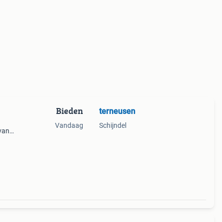
Bieden
terneusen
Vandaag
Schijndel
 van
iks
oor