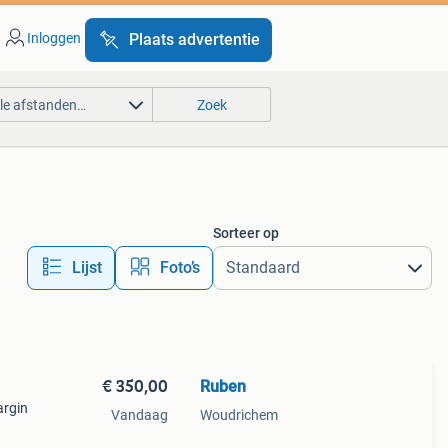
Inloggen
Plaats advertentie
lle afstanden…
Zoek
Sorteer op
Lijst
Foto’s
€ 350,00
Ruben
argin
Vandaag
Woudrichem
rfect