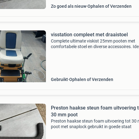
Zo goed als nieuw
Ophalen of Verzenden
visstation compleet met draaistoel
Complete ultimate viskist 25mm pooten met
comfortabele stoel en diverse accessoires. Ide
voor de serieuze visser. De kist biedt veel
opbergruimte voor al uw visbenodigdheden en
stoel zorgt voor
Gebruikt
Ophalen of Verzenden
Preston haakse steun foam uitvoering t
30 mm poot
Preston haakse steun foam uitvoering tot 30
poot met snaplock gebruikt in goede staat