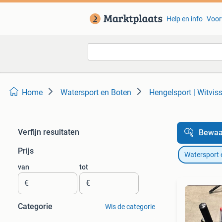
Help en info
Voor
Home
Watersport en Boten
Hengelsport | Witvis
Verfijn resultaten
Bewaa
Prijs
Watersport 
van
tot
€
€
Categorie
Wis de categorie