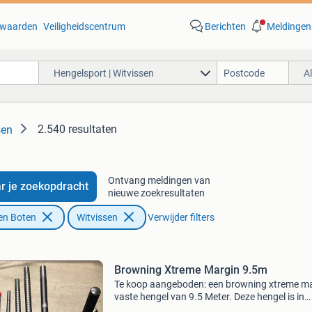
waarden
Veiligheidscentrum
Berichten
Meldingen
Hengelsport | Witvissen
A
2.540 resultaten
sen
Ontvang meldingen van
r je zoekopdracht
nieuwe zoekresultaten
en Boten
Witvissen
Verwijder filters
Browning Xtreme Margin 9.5m
Te koop aangeboden: een browning xtreme m
vaste hengel van 9.5 Meter. Deze hengel is in
uitstekende, zo goed als nieuwe staat en is pe