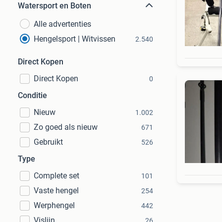
Watersport en Boten
Alle advertenties
Hengelsport | Witvissen
2.540
Direct Kopen
Direct Kopen
0
Conditie
Nieuw
1.002
Zo goed als nieuw
671
Gebruikt
526
Type
Complete set
101
Vaste hengel
254
Werphengel
442
Vislijn
26