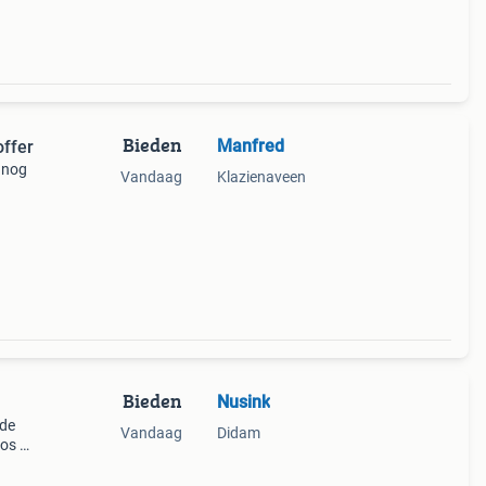
Bieden
Manfred
ffer
t nog
Vandaag
Klazienaveen
Bieden
Nusink
 de
Vandaag
Didam
los af
r