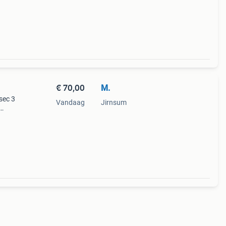
cht en
€ 70,00
M.
sec 3
Vandaag
Jirnsum
aat
r