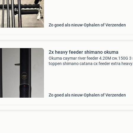
voor de serieuze visser. De hengel is lichtgewi
b
Zo goed als nieuw
Ophalen of Verzenden
2x heavy feeder shimano okuma
Okuma caymar river feeder 4.20M cw.150G 3 
toppen shimano catana cx feeder extra heavy
catcxxhfdr max cw 150g 13¹/3.96M goede st
weinig gebruikt. Verzenden in overleg voorkeu
afhalen.
Zo goed als nieuw
Ophalen of Verzenden