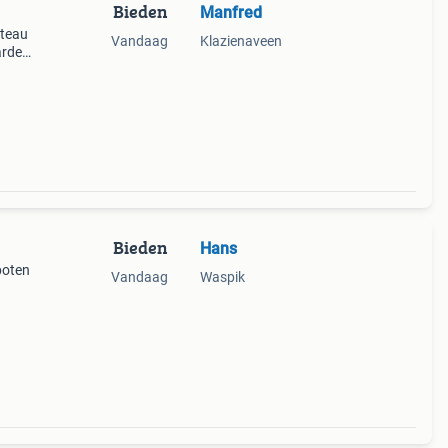
Bieden
Manfred
ateau
Vandaag
Klazienaveen
arde
Bieden
Hans
poten
Vandaag
Waspik