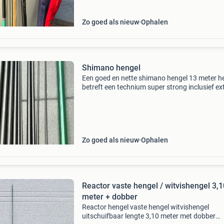
Zo goed als nieuw
Ophalen
Shimano hengel
Een goed en nette shimano hengel 13 meter h
betreft een technium super strong inclusief ex
topset en cupset ophalen in verband met leng
transport lengte 190 cm prijs. 275 Euro event
met har
Zo goed als nieuw
Ophalen
Reactor vaste hengel / witvishengel 3,1
meter + dobber
Reactor hengel vaste hengel witvishengel
uitschuifbaar lengte 3,10 meter met dobber