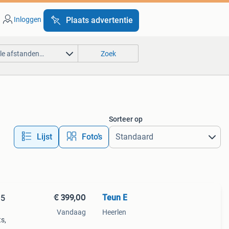
Inloggen
Plaats advertentie
lle afstanden…
Zoek
Sorteer op
Lijst
Foto’s
€ 399,00
Teun E
 5
Vandaag
Heerlen
s,