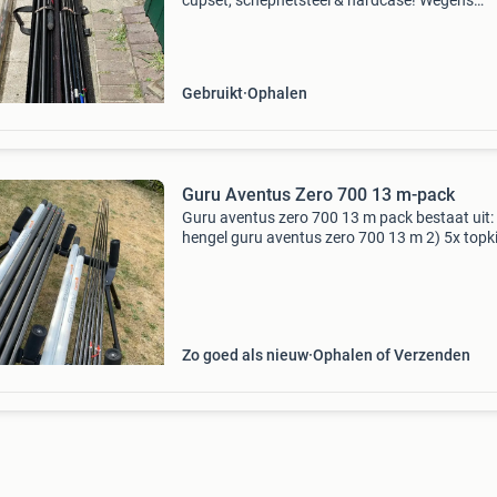
cupset, schepnetsteel & hardcase! Wegens
beëindiging/wijziging van de hobby bied ik de
zeer complete en hoogwaardige colmic rbs ex
11,5 meter
Gebruikt
Ophalen
Guru Aventus Zero 700 13 m-pack
Guru aventus zero 700 13 m pack bestaat uit:
hengel guru aventus zero 700 13 m 2) 5x topki
aventus zero 700 match 3,5 mm( 1 v/d hengel 
3) 1x aventus cupping kit + cuppotjes 4) 1x ex
derde
Zo goed als nieuw
Ophalen of Verzenden