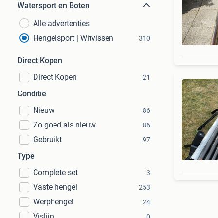
Watersport en Boten
Alle advertenties
Hengelsport | Witvissen
310
Direct Kopen
Direct Kopen
21
Conditie
Nieuw
86
Zo goed als nieuw
86
Gebruikt
97
Type
Complete set
3
Vaste hengel
253
Werphengel
24
Vislijn
0