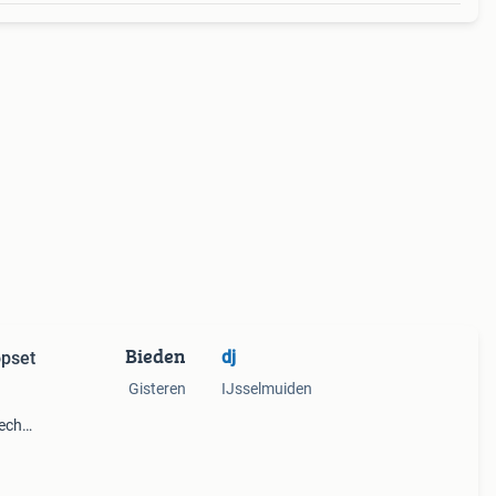
Bieden
dj
opset
Gisteren
IJsselmuiden
lechts
upset
 pr