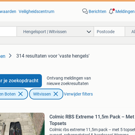
waarden
Veiligheidscentrum
Berichten
Meldingen
Hengelsport | Witvissen
A
314 resultaten
voor 'vaste hengels'
sen
Ontvang meldingen van
r je zoekopdracht
nieuwe zoekresultaten
en Boten
Witvissen
Verwijder filters
Colmic RBS Extreme 11,5m Pack – Met
Topsets
Colmic rbs extreme 11,5m pack – met 5 topset