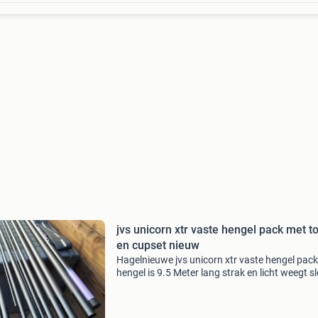
jvs unicorn xtr vaste hengel pack met t
en cupset nieuw
Hagelnieuwe jvs unicorn xtr vaste hengel pack
hengel is 9.5 Meter lang strak en licht weegt s
730 gram met extra topset erbij 3 delig met c
3 delig inclusief cupje hagelnieuwe pack vaste