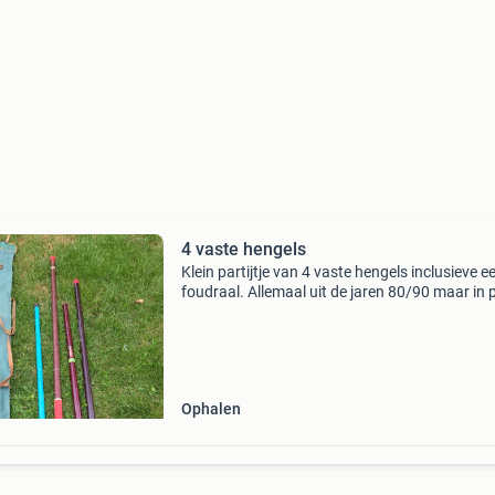
4 vaste hengels
Klein partijtje van 4 vaste hengels inclusieve e
foudraal. Allemaal uit de jaren 80/90 maar in 
staat. Alle 4 de hengels zijn rond de 5 meter. 5
Euro voor de 4 samen.
Ophalen