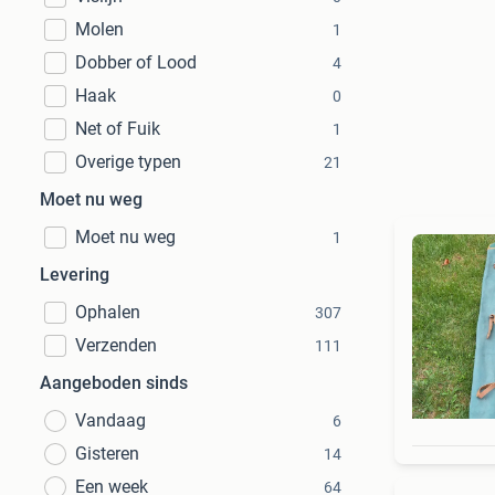
Molen
1
Dobber of Lood
4
Haak
0
Net of Fuik
1
Overige typen
21
Moet nu weg
Moet nu weg
1
Levering
Ophalen
307
Verzenden
111
Aangeboden sinds
Vandaag
6
Gisteren
14
Een week
64