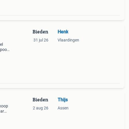
Bieden
Henk
31 jul 26
Vlaardingen
el
topoog
n zeer
erz
Bieden
Thijs
 koop
2 aug 26
Assen
aar