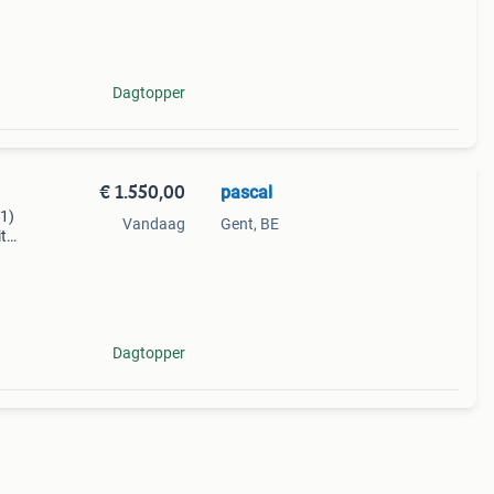
ze
treme
Dagtopper
€ 1.550,00
pascal
 1)
Vandaag
Gent, BE
t
zelf)
tra
Dagtopper