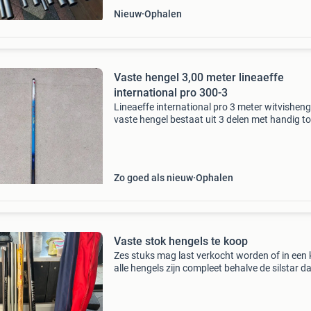
Nieuw
Ophalen
Vaste hengel 3,00 meter lineaeffe
international pro 300-3
Lineaeffe international pro 3 meter witvisheng
vaste hengel bestaat uit 3 delen met handig 
om makkelijk de lijn te monteren de hengel is i
goede staat +1605886+ alleen ophalen geen v
Zo goed als nieuw
Ophalen
Vaste stok hengels te koop
Zes stuks mag last verkocht worden of in een
alle hengels zijn compleet behalve de silstar d
moet ander topje op