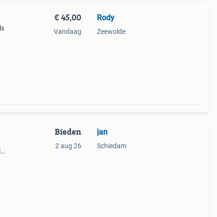
€ 45,00
Rody
ls
Vandaag
Zeewolde
Bieden
jan
2 aug 26
Schiedam
l