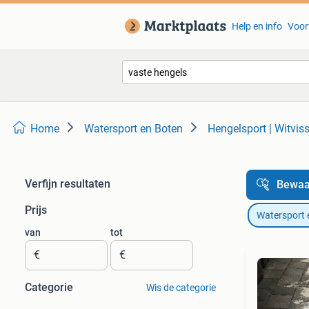
Help en info
Voor
Home
Watersport en Boten
Hengelsport | Witvis
Verfijn resultaten
Bewaa
Prijs
Watersport 
van
tot
€
€
Categorie
Wis de categorie