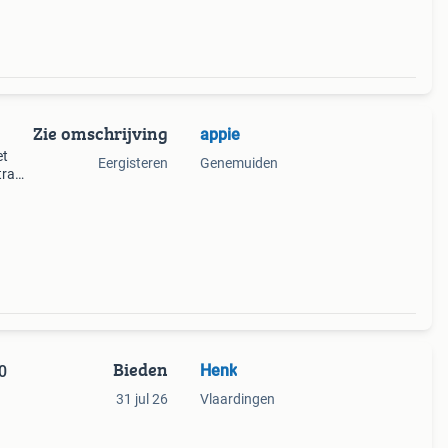
Zie omschrijving
appie
et
Eergisteren
Genemuiden
tra
te
ueel
Bieden
Henk
0
31 jul 26
Vlaardingen