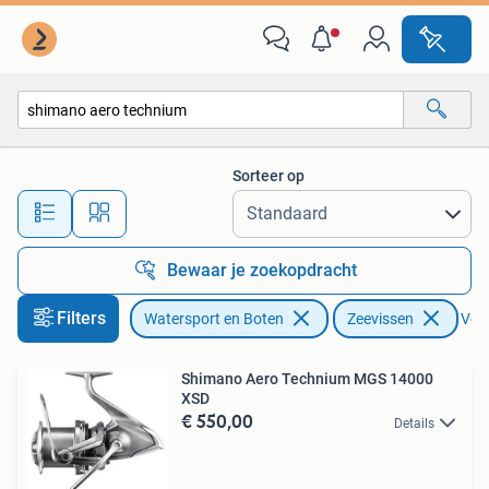
Hengelsport | Zeevissen
Sorteer op
Alle afstanden…
Bewaar je zoekopdracht
Filters
Watersport en Boten
Zeevissen
Verw
Shimano Aero Technium MGS 14000
XSD
€ 550,00
Details