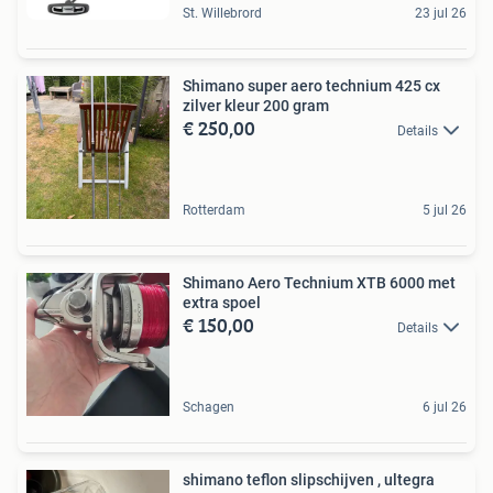
St. Willebrord
23 jul 26
Shimano super aero technium 425 cx
zilver kleur 200 gram
€ 250,00
Details
Rotterdam
5 jul 26
Shimano Aero Technium XTB 6000 met
extra spoel
€ 150,00
Details
Schagen
6 jul 26
shimano teflon slipschijven , ultegra