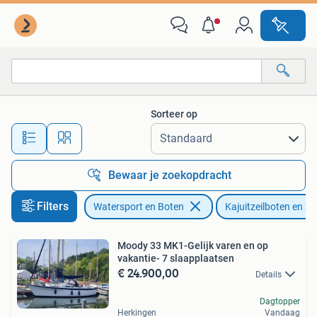
Kajuitzeilboten en Zeiljachten
Sorteer op
Alle afstanden…
Bewaar je zoekopdracht
Filters
Watersport en Boten
Kajuitzeilboten en Ze
Moody 33 MK1-Gelijk varen en op
vakantie- 7 slaapplaatsen
€ 24.900,00
Details
Dagtopper
Herkingen
Vandaag