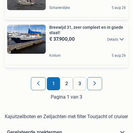
Scharendijke
5 aug 26
Breewijd 31, zeer compleet en in goede
staat!
€ 37.900,00
Details
Kollum
5 aug 26
1
2
3
Pagina 1 van 3
Kajuitzeilboten en Zeiljachten met filter Tourjacht of cruiser
Gerelateerde zoektermen