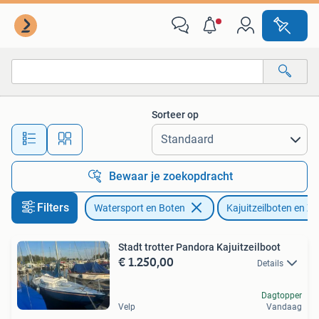
Kajuitzeilboten en Zeiljachten
Sorteer op
Alle afstanden…
Bewaar je zoekopdracht
Filters
Watersport en Boten
Kajuitzeilboten en Ze
Stadt trotter Pandora Kajuitzeilboot
€ 1.250,00
Details
Dagtopper
Velp
Vandaag