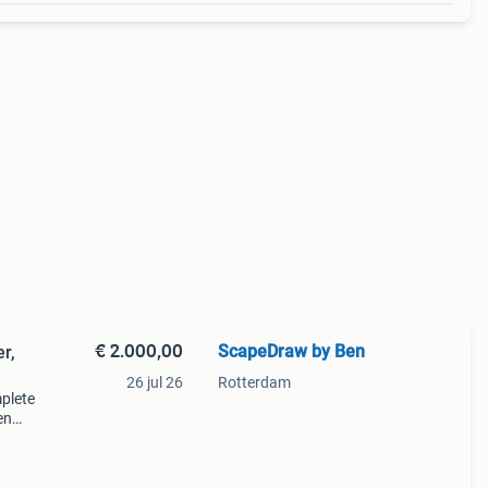
€ 2.000,00
ScapeDraw by Ben
r,
26 jul 26
Rotterdam
mplete
en