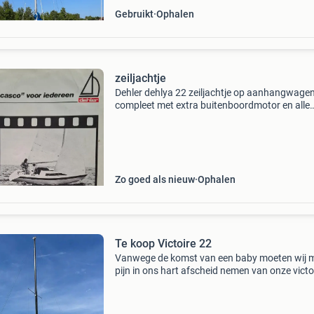
Gebruikt
Ophalen
zeiljachtje
Dehler dehlya 22 zeiljachtje op aanhangwage
compleet met extra buitenboordmotor en alle
documentatie in topstaat onderhouden .
Zo goed als nieuw
Ophalen
Te koop Victoire 22
Vanwege de komst van een baby moeten wij 
pijn in ons hart afscheid nemen van onze victo
22, bouwjaar 1966. Het is een degelijk schip
waarmee je zo weg kunt varen. Wij hebben in 
zomer van 202