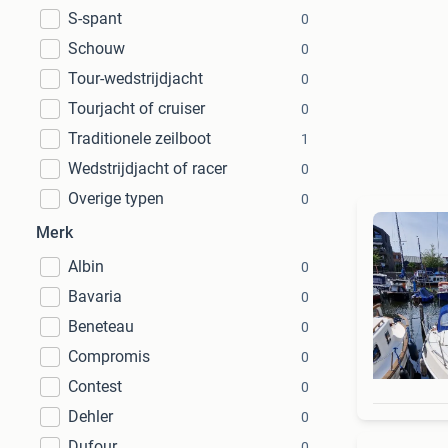
S-spant
0
Schouw
0
Tour-wedstrijdjacht
0
Tourjacht of cruiser
0
Traditionele zeilboot
1
Wedstrijdjacht of racer
0
Overige typen
0
Merk
Albin
0
Bavaria
0
Beneteau
0
Compromis
0
Contest
0
Dehler
0
Dufour
0