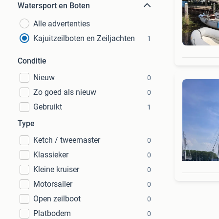
Watersport en Boten
Alle advertenties
Kajuitzeilboten en Zeiljachten
1
Conditie
Nieuw
0
Zo goed als nieuw
0
Gebruikt
1
Type
Ketch / tweemaster
0
Klassieker
0
Kleine kruiser
0
Motorsailer
0
Open zeilboot
0
Platbodem
0