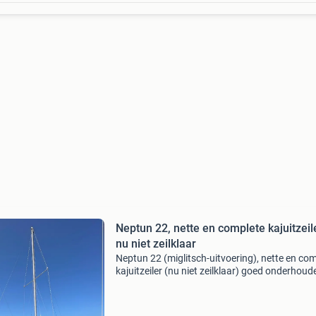
Neptun 22, nette en complete kajuitzeile
nu niet zeilklaar
Neptun 22 (miglitsch-uitvoering), nette en co
kajuitzeiler (nu niet zeilklaar) goed onderhoud
neptun 22 met intrekbare hefkiel, nieuwe
donkerblauwe lak op het bovenwaterschip
(epifanes, 2021)