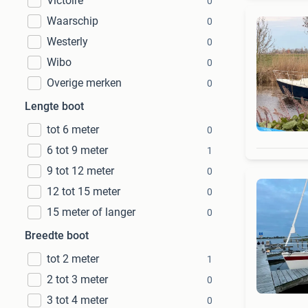
Victoire
0
Waarschip
0
Westerly
0
Wibo
0
Overige merken
0
Lengte boot
tot 6 meter
0
6 tot 9 meter
1
9 tot 12 meter
0
12 tot 15 meter
0
15 meter of langer
0
Breedte boot
tot 2 meter
1
2 tot 3 meter
0
3 tot 4 meter
0