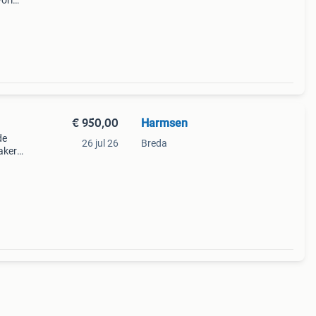
vorig
 mee
 de
€ 950,00
Harmsen
de
26 jul 26
Breda
aker