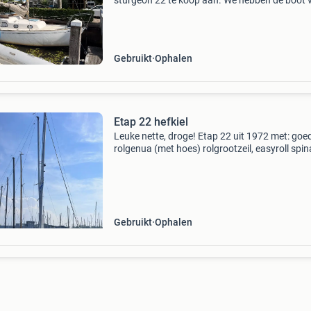
sturgeon 22 te koop aan. We hebben de boot 
jaar gekocht en er met ontzettend veel plezier
gevaren. Helaas zijn we erachter gekomen dat
boot
Gebruikt
Ophalen
Etap 22 hefkiel
Leuke nette, droge! Etap 22 uit 1972 met: goe
rolgenua (met hoes) rolgrootzeil, easyroll spin
compleet stuurautomaat diverse apparatuur
hefkiel (diepgang 0.70M - 1.45M) yamaha 8pk
langstaart 2-t
Gebruikt
Ophalen