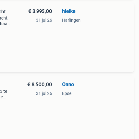
€ 3.995,00
hielke
cht
acht,
31 jul 26
Harlingen
 haar
t
€ 8.500,00
Onno
3 te
31 jul 26
Epse
we
at