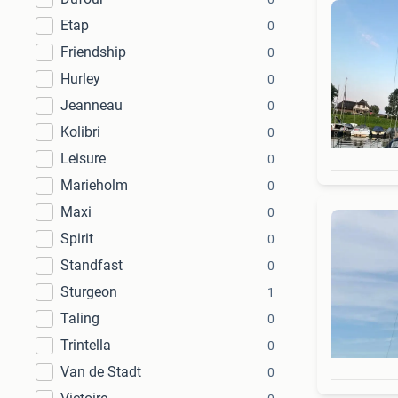
Etap
0
Friendship
0
Hurley
0
Jeanneau
0
Kolibri
0
Leisure
0
Marieholm
0
Maxi
0
Spirit
0
Standfast
0
Sturgeon
1
Taling
0
Trintella
0
Van de Stadt
0