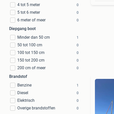
4 tot 5 meter
0
5 tot 6 meter
0
6 meter of meer
0
Diepgang boot
Minder dan 50 cm
1
50 tot 100 cm
0
100 tot 150 cm
0
150 tot 200 cm
0
200 cm of meer
0
Brandstof
Benzine
1
Diesel
0
Elektrisch
0
Overige brandstoffen
0