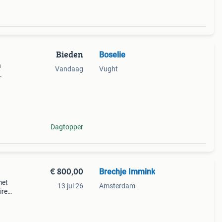
Bieden
Boselie
n
Vandaag
Vught
Dagtopper
€ 800,00
Brechje Immink
met
13 jul 26
Amsterdam
ire
de