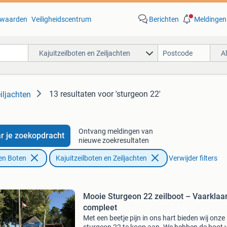
waarden
Veiligheidscentrum
Berichten
Meldingen
Kajuitzeilboten en Zeiljachten
A
13 resultaten
voor 'sturgeon 22'
iljachten
Ontvang meldingen van
r je zoekopdracht
nieuwe zoekresultaten
en Boten
Kajuitzeilboten en Zeiljachten
Verwijder filters
Mooie Sturgeon 22 zeilboot – Vaarklaa
compleet
Met een beetje pijn in ons hart bieden wij onze