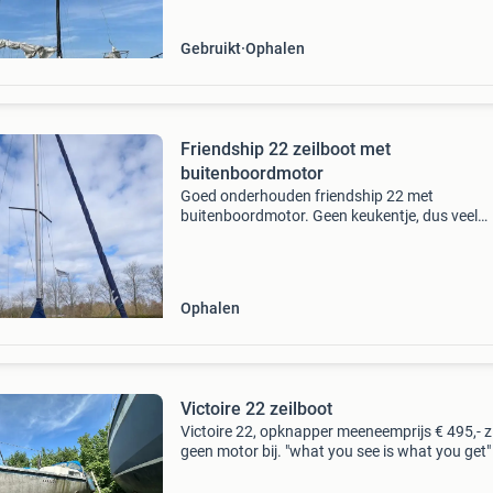
Gebruikt
Ophalen
Friendship 22 zeilboot met
buitenboordmotor
Goed onderhouden friendship 22 met
buitenboordmotor. Geen keukentje, dus veel
opbergruimte. De motor is recent aangeschaft
start altijd direct. Elektra en zeilen (grootzeil e
rolfok/genua) zijn va
Ophalen
Victoire 22 zeilboot
Victoire 22, opknapper meeneemprijs € 495,- z
geen motor bij. "what you see is what you get"
vragen of een bezichtiging plannen bel naar: 
569123