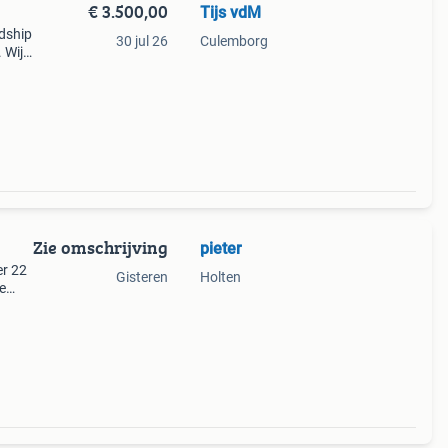
€ 3.500,00
Tijs vdM
ndship
30 jul 26
Culemborg
 Wij
h afs
Zie omschrijving
pieter
er 22
Gisteren
Holten
e
uwd
De