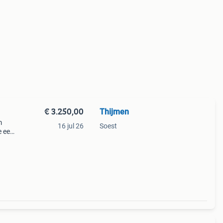
€ 3.250,00
Thijmen
m
16 jul 26
Soest
e een
e