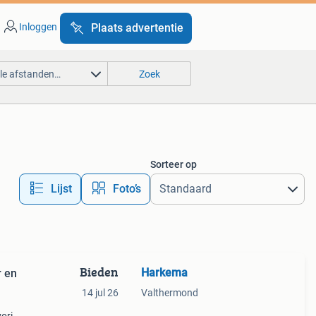
Inloggen
Plaats advertentie
lle afstanden…
Zoek
Sorteer op
Lijst
Foto’s
Bieden
Harkema
r en
14 jul 26
Valthermond