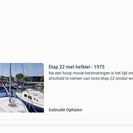
Etap 22 met hefkiel - 1975
Na een hoop mooie herinneringen is het tijd o
afscheid te nemen van onze etap 22 omdat w
maatje groter hebben gekocht. De staat van d
boot: - nieuwe buiskap incl. Nieuw frame t.w.v.
1200,- Met
Gebruikt
Ophalen