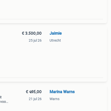
€ 3.500,00
Jaimie
25 jul 26
Utrecht
 en
n
€ 495,00
Marina Warns
it
21 jul 26
Warns
 voor
0514-