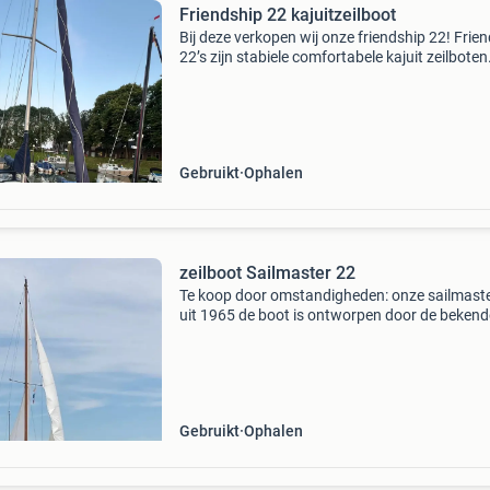
Friendship 22 kajuitzeilboot
Bij deze verkopen wij onze friendship 22! Frie
22’s zijn stabiele comfortabele kajuit zeilboten.
hebben er de afgelopen paar jaar van genoten
maar doen er nu wegens teweinig gebruik toc
Gebruikt
Ophalen
zeilboot Sailmaster 22
Te koop door omstandigheden: onze sailmast
uit 1965 de boot is ontworpen door de bekend
ontwerpers sparkman & stephens en is gebo
op de gusto werf in schiedam en zeilt erg fijn. 
lengte
Gebruikt
Ophalen