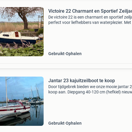
Victoire 22 Charmant en Sportief Zeilja
De victoire 22 is een charmant en sportief zeilj
perfect voor liefhebbers van waterplezier. Met
klassieke lijnen en fijne zeileigenschappen bied
deze boot veel vaarplezier. Dit zeiljacht ui
Gebruikt
Ophalen
Jantar 23 kajuitzeilboot te koop
Door tijdgebrek bieden we onze mooie jantar 2
koop aan. Diepgang 40-120 cm (hefkiel) nieu
kussen, bedkwaliteit (18 cm dik) stuurautoma
simrad tp20 maat schip 7,10 x 2,5 m lazy jack
rolfok/genu
Gebruikt
Ophalen