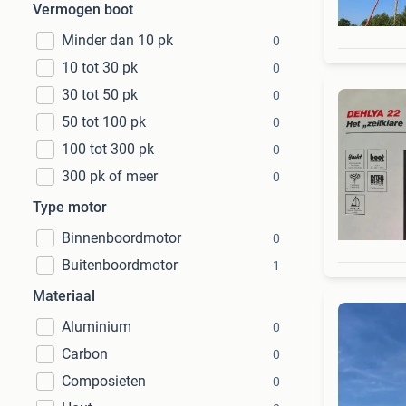
Vermogen boot
Minder dan 10 pk
0
10 tot 30 pk
0
30 tot 50 pk
0
50 tot 100 pk
0
100 tot 300 pk
0
300 pk of meer
0
Type motor
Binnenboordmotor
0
Buitenboordmotor
1
Materiaal
Aluminium
0
Carbon
0
Composieten
0