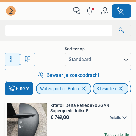
Kitesurfen
Sorteer op
Alle afstanden…
Bewaar je zoekopdracht
Filters
Watersport en Boten
Kitesurfen
O
Kitefoil Delta Reflex 890 ZGAN
Supergoede foilset!
€ 749,00
Details
Topadvertentie