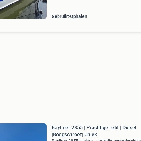
2327 in 2024 is de kee
Gebruikt
Ophalen
Bayliner 2855 | Prachtige refit | Diesel
|Boegschroef| Uniek