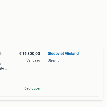
€ 16.800,00
Sleepvlet Vlieland
k
Vandaag
Utrecht
,
gte 8
ogte
Sinds
Dagtopper