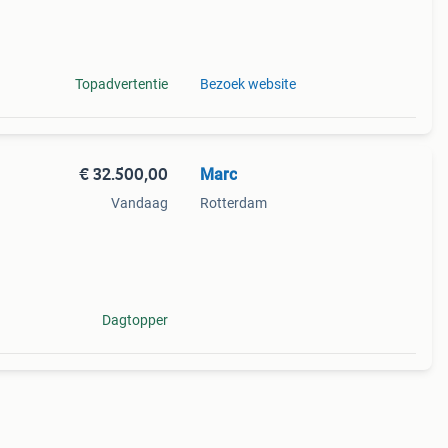
tboot,
Topadvertentie
Bezoek website
€ 32.500,00
Marc
Vandaag
Rotterdam
a dp
ren —
Dagtopper