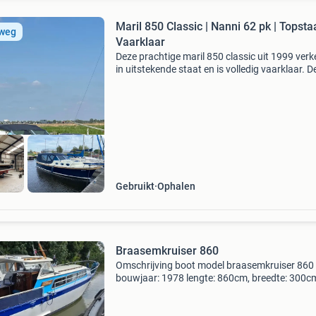
Maril 850 Classic | Nanni 62 pk | Topstaa
 weg
Vaarklaar
Deze prachtige maril 850 classic uit 1999 verk
in uitstekende staat en is volledig vaarklaar. D
boot combineert het tijdloze design van maril
comfort, betrouwbaarheid en een zeer complet
Gebruikt
Ophalen
Braasemkruiser 860
Omschrijving boot model braasemkruiser 860
bouwjaar: 1978 lengte: 860cm, breedte: 300c
diepgang: 90cm doorvaarthoogte 220cm dies
motor; mitsubishi s412 vermogen42pk motor