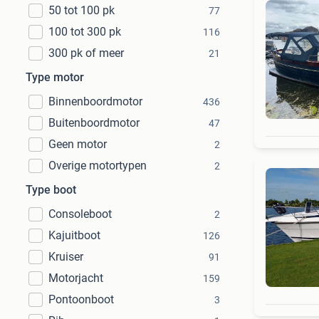
50 tot 100 pk
77
100 tot 300 pk
116
300 pk of meer
21
Type motor
Binnenboordmotor
436
Buitenboordmotor
47
Geen motor
2
Overige motortypen
2
Type boot
Consoleboot
2
Kajuitboot
126
Kruiser
91
Motorjacht
159
Pontoonboot
3