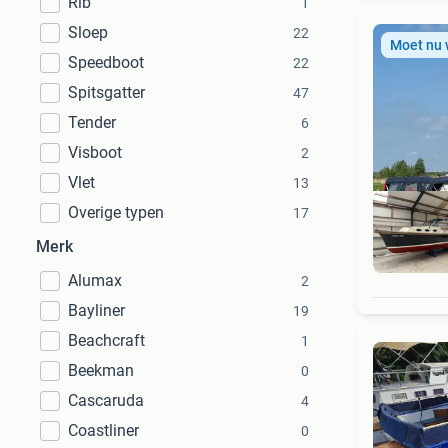
Rib
1
Sloep
22
Moet nu
Speedboot
22
Spitsgatter
47
Tender
6
Visboot
2
Vlet
13
Overige typen
17
Merk
Alumax
2
Bayliner
19
Beachcraft
1
Beekman
0
Cascaruda
4
Coastliner
0