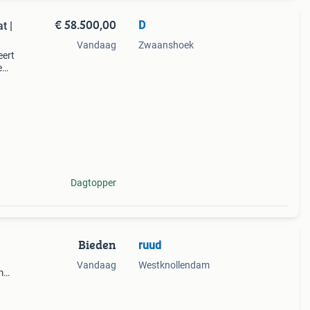
€ 58.500,00
D
t |
Vandaag
Zwaanshoek
eert
e
 met
e uit
Dagtopper
Bieden
ruud
Vandaag
Westknollendam
m
el
uren