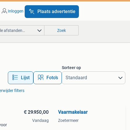
Inloggen
Plaats advertentie
lle afstanden…
Zoek
Sorteer op
Lijst
Foto’s
rwijder filters
€ 29.950,00
Vaarmakelaar
Vandaag
Zoetermeer
voor