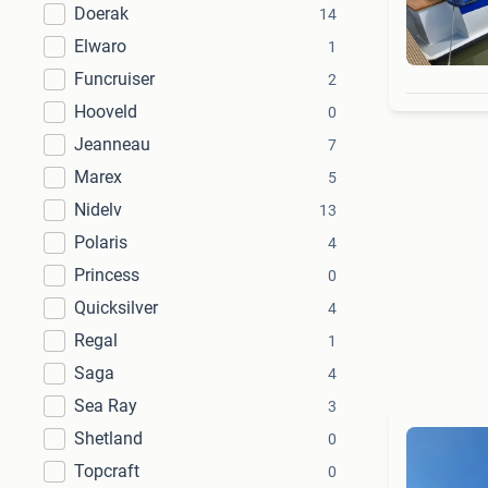
Doerak
14
Elwaro
1
Funcruiser
2
Hooveld
0
Jeanneau
7
Marex
5
Nidelv
13
Polaris
4
Princess
0
Quicksilver
4
Regal
1
Saga
4
Sea Ray
3
Shetland
0
Topcraft
0