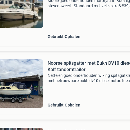
Mooie goed onderhouden motorjacht. Boot ligt
stevensweert. Standaard met vele extra&#39;
generator garmin navigatie zwemplatform me
zwemladder hek- en boegschroef toilet (vacu
en douche (
Gebruikt
Ophalen
Noorse spitsgatter met Bukh DV10 dies
Kalf tandemtrailer
Nette en goed onderhouden wiking spitsgatkr
met betrouwbare bukh dv10 dieselmotor. Idea
boot voor dagtochten, vissen of een ontspan
weekend op het water. Voorzien van een ruim
kajuit met sl
Gebruikt
Ophalen