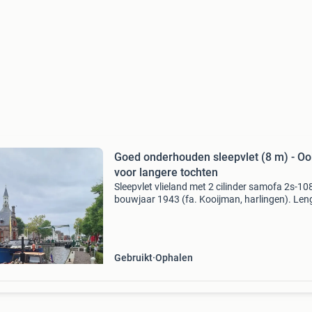
Goed onderhouden sleepvlet (8 m) - Oo
voor langere tochten
Sleepvlet vlieland met 2 cilinder samofa 2s-108
bouwjaar 1943 (fa. Kooijman, harlingen). Len
m, breedte 2,4 m, diepgang 1 m, doorvaartho
1,9 m, dus je kan zo onder veel bruggen door. 
1
Gebruikt
Ophalen