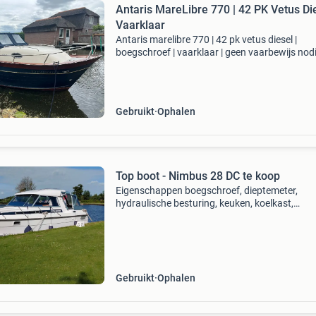
Antaris MareLibre 770 | 42 PK Vetus Die
Vaarklaar
Antaris marelibre 770 | 42 pk vetus diesel |
boegschroef | vaarklaar | geen vaarbewijs nod
vraagprijs: € 39.500,- Prachtig onderhouden
antaris marelibre 770 met betrouwbare 42 pk 
dieselmo
Gebruikt
Ophalen
Top boot - Nimbus 28 DC te koop
Eigenschappen boegschroef, dieptemeter,
hydraulische besturing, keuken, koelkast,
kussenset, navigatie, toilet, verwarming,
walstroom, zwemplateau/-trap beschrijving
nimbus 28 dc – comfortabele scandi
Gebruikt
Ophalen