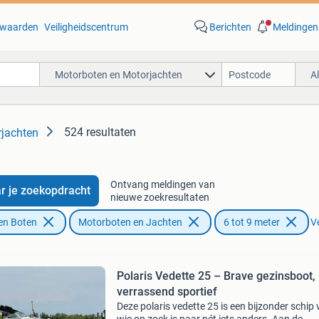
waarden
Veiligheidscentrum
Berichten
Meldingen
Motorboten en Motorjachten
A
524 resultaten
jachten
Ontvang meldingen van
r je zoekopdracht
nieuwe zoekresultaten
en Boten
Motorboten en Jachten
6 tot 9 meter
Ve
Polaris Vedette 25 – Brave gezinsboot,
verrassend sportief
Deze polaris vedette 25 is een bijzonder schip 