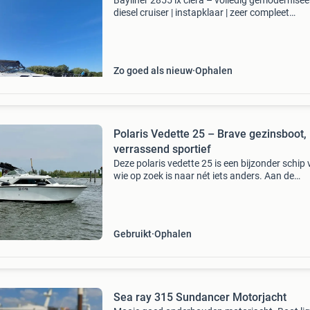
Bayliner 2855 lx ciera – volledig gemodernise
diesel cruiser | instapklaar | zeer compleet
uitgevoerd vanaf nu te koop; deze zeer nette
bayliner 2855 ciera lx special edition. De baylin
de af
Zo goed als nieuw
Ophalen
Polaris Vedette 25 – Brave gezinsboot,
verrassend sportief
Deze polaris vedette 25 is een bijzonder schip 
wie op zoek is naar nét iets anders. Aan de
buitenzijde oogt zij als een comfortabele kajui
maar onder de motorkap schuilt een
indrukwekkende
Gebruikt
Ophalen
Sea ray 315 Sundancer Motorjacht