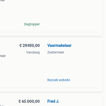
erde
er is
Dagtopper
€ 29.950,00
Vaarmakelaar
Vandaag
Zoetermeer
voor
tboot,
Bezoek website
€ 65.000,00
Fred J.