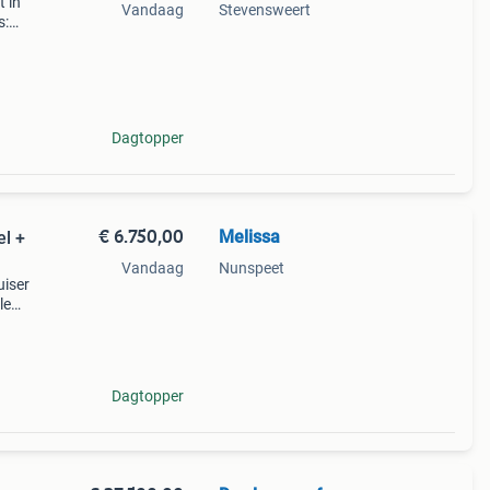
 in
Vandaag
Stevensweert
s:
t
um)
Dagtopper
€ 6.750,00
Melissa
el +
Vandaag
Nunspeet
uiser
le
nen
e
Dagtopper