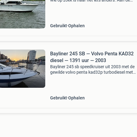
wie op zoek is naar nét iets anders. Aan de
buitenzijde oogt zij als een comfortabele kajui
maar onder de motorkap schuilt een
indrukwekkende
Gebruikt
Ophalen
Bayliner 245 SB — Volvo Penta KAD32
diesel — 1391 uur — 2003
Bayliner 245 sb speedkruiser uit 2003 met de
gewilde volvo penta kad32p turbodiesel met
compressor , 125 kw / ± 170 pk, op volvo pent
duoprop hekaandrijving. Slechts 1391 draaiu
gemiddeld 26
Gebruikt
Ophalen