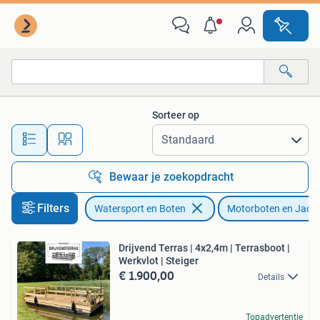
Motorboten en Motorjachten
Sorteer op
Alle afstanden…
Bewaar je zoekopdracht
Filters
Watersport en Boten
Motorboten en Jach
Drijvend Terras | 4x2,4m | Terrasboot |
Werkvlot | Steiger
€ 1.900,00
Details
Topadvertentie