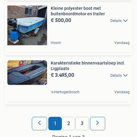
Kleine polyester boot met
buitenboordmotor en trailer
€ 500,00
Details
Hoorn
Vandaag
Karakteristieke binnenvaartsloep incl.
Ligplaats
€ 3.495,00
Details
's-Hertogenbosch
Vandaag
1
2
3