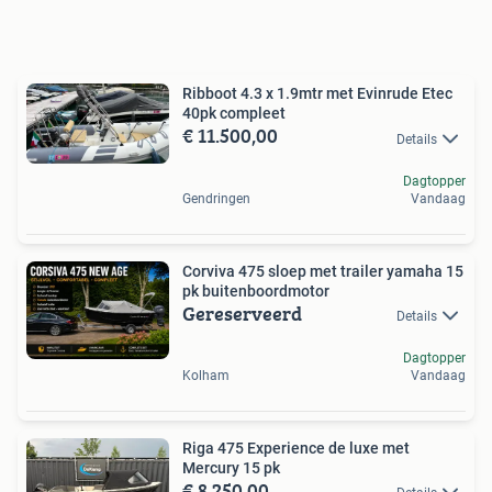
Ribboot 4.3 x 1.9mtr met Evinrude Etec
40pk compleet
€ 11.500,00
Details
Dagtopper
Gendringen
Vandaag
Corviva 475 sloep met trailer yamaha 15
pk buitenboordmotor
Gereserveerd
Details
Dagtopper
Kolham
Vandaag
Riga 475 Experience de luxe met
Mercury 15 pk
€ 8.250,00