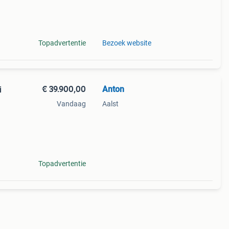
edro-
Topadvertentie
Bezoek website
€ 39.900,00
Anton
i
Vandaag
Aalst
elijk!
unnen
Topadvertentie