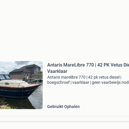
Antaris MareLibre 770 | 42 PK Vetus Die
Vaarklaar
Antaris marelibre 770 | 42 pk vetus diesel |
boegschroef | vaarklaar | geen vaarbewijs nod
vraagprijs: € 39.500,- Prachtig onderhouden
antaris marelibre 770 met betrouwbare 42 pk 
dieselmo
Gebruikt
Ophalen