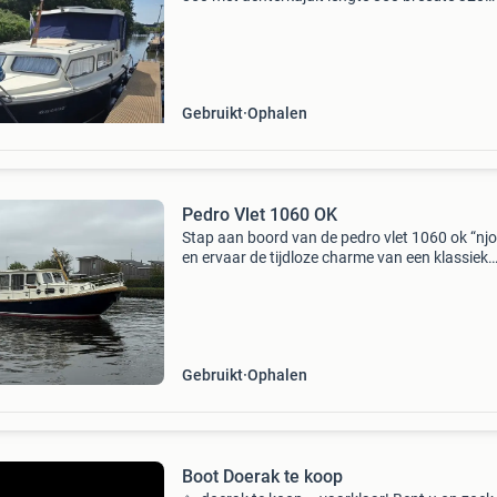
diepgang 75 doorvaart hoogte 255 voorzien 
een renault 40pk benzinemotor en boegschroe
Watergesmeerde sc
Gebruikt
Ophalen
Pedro Vlet 1060 OK
Stap aan boord van de pedro vlet 1060 ok “njo
en ervaar de tijdloze charme van een klassiek
motorjacht met moderne gemakken. Deze roy
vlet, gebouwd door de gerenommeerde werf p
boot in zuidb
Gebruikt
Ophalen
Boot Doerak te koop