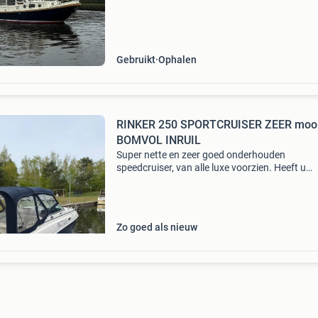
vlet, gebouwd door de gerenommeerde werf p
boot in zuidb
Gebruikt
Ophalen
RINKER 250 SPORTCRUISER ZEER moo
BOMVOL INRUIL
Super nette en zeer goed onderhouden
speedcruiser, van alle luxe voorzien. Heeft u
interesse en heeft u iets in te ruilen? Dat is mog
De boot is vaarklaar, ligt in het water en we k
direct
Zo goed als nieuw