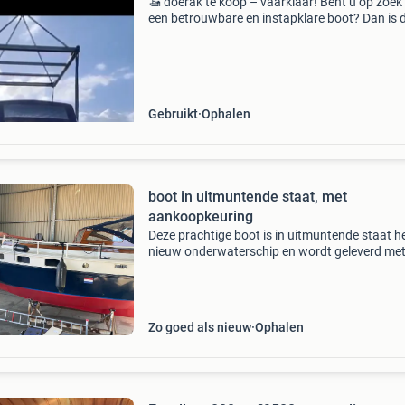
🚤 doerak te koop – vaarklaar! Bent u op zoek
een betrouwbare en instapklare boot? Dan is 
doerak precies wat u zoekt! ⚙️ Techniek ✅ ya
1-cilinder dieselmotor ✅ technisch volledig in 
Gebruikt
Ophalen
boot in uitmuntende staat, met
aankoopkeuring
Deze prachtige boot is in uitmuntende staat h
nieuw onderwaterschip en wordt geleverd met
beëdigd keuringsrapport, meer zekerheid kunt
niet kopen . De boot is geheel compleet met n
koelkast
Zo goed als nieuw
Ophalen