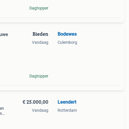
Dagtopper
Bieden
Bodewes
euwe
Vandaag
Culemborg
Dagtopper
€ 25.000,00
Leendert
ren
Vandaag
Rotterdam
jn
keuken
.