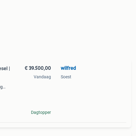
€ 39.500,00
wilfred
sel |
Vandaag
Soest
ig
vetus
Dagtopper