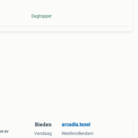
Dagtopper
Bieden
arcadia.texel
pe ev
Vandaag
Westknollendam