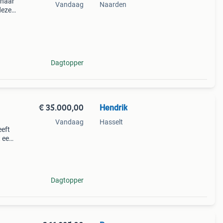
 naar
Vandaag
Naarden
deze
nmar
orde
Dagtopper
€ 35.000,00
Hendrik
Vandaag
Hasselt
eeft
 een
 u
w
Dagtopper