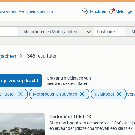
waarden
Veiligheidscentrum
Berichten
Meldingen
Motorboten en Motorjachten
A
346 resultaten
jachten
Ontvang meldingen van
r je zoekopdracht
nieuwe zoekresultaten
en Boten
Motorboten en Jachten
Kajuitboot
Verw
Pedro Vlet 1060 OK
Stap aan boord van de pedro vlet 1060 ok “njo
en ervaar de tijdloze charme van een klassiek
motorjacht met moderne gemakken. Deze roy