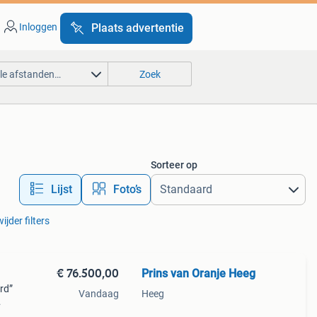
Inloggen
Plaats advertentie
lle afstanden…
Zoek
Sorteer op
Lijst
Foto’s
ijder filters
€ 76.500,00
Prins van Oranje Heeg
rd”
Vandaag
Heeg
ale