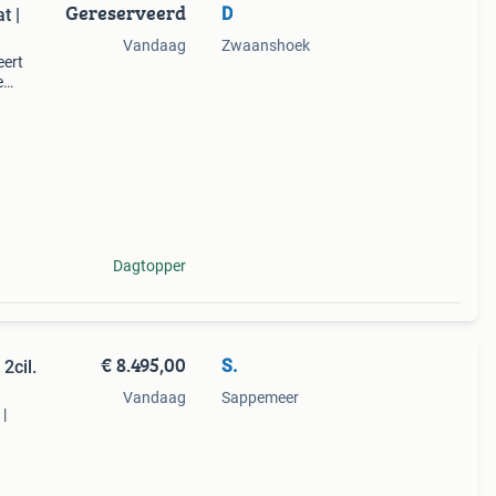
Gereserveerd
D
t |
Vandaag
Zwaanshoek
eert
e
 met
e uit
Dagtopper
€ 8.495,00
S.
2cil.
Vandaag
Sappemeer
|
495,-