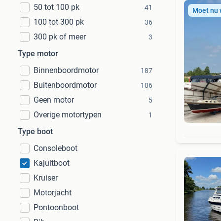
50 tot 100 pk
41
Moet nu
100 tot 300 pk
36
300 pk of meer
3
Type motor
Binnenboordmotor
187
Buitenboordmotor
106
Geen motor
5
Overige motortypen
1
Type boot
Consoleboot
Kajuitboot
Kruiser
Motorjacht
Pontoonboot