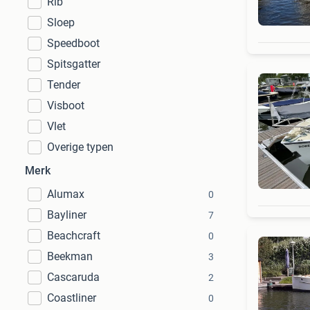
Rib
Sloep
Speedboot
Spitsgatter
Tender
Visboot
Vlet
Overige typen
Merk
Alumax
0
Bayliner
7
Beachcraft
0
Beekman
3
Cascaruda
2
Coastliner
0