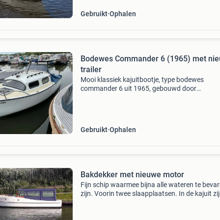
Gebruikt
Ophalen
Bodewes Commander 6 (1965) met ni
trailer
Mooi klassiek kajuitbootje, type bodewes
commander 6 uit 1965, gebouwd door
scheepswerf ton bodewes n.v. Te franeker.
Constructie: enkelwandige, met glasvezel
versterkte polyester hars. Bodem 8–10 mm,
Gebruikt
Ophalen
Bakdekker met nieuwe motor
Fijn schip waarmee bijna alle wateren te beva
zijn. Voorin twee slaapplaatsen. In de kajuit zi
nog twee slaapplaatsen te realiseren. Kleine 
en koelkast. Ideaal voor korte of lange tochten