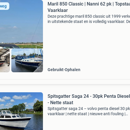
Maril 850 Classic | Nanni 62 pk | Topstaa
 weg
Vaarklaar
Deze prachtige maril 850 classic uit 1999 verk
in uitstekende staat en is volledig vaarklaar. D
boot combineert het tijdloze design van maril
comfort, betrouwbaarheid en een zeer complet
Gebruikt
Ophalen
Spitsgatter Saga 24 - 30pk Penta Diesel 
- Nette staat
Spitsgatter saga 24 – volvo penta diesel 30 pk 
vaarklaar | nette staat | nieuwe anti fouling |
complete tent | nieuwe accu 💰 vraagprijs: € 8.
Inruil mogelijk in overleg bent u op zoek naa