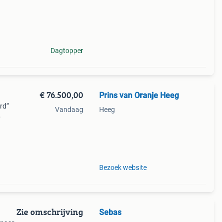
van
f.
Dagtopper
€ 76.500,00
Prins van Oranje Heeg
rd”
Vandaag
Heeg
ale
edro-
Bezoek website
Zie omschrijving
Sebas