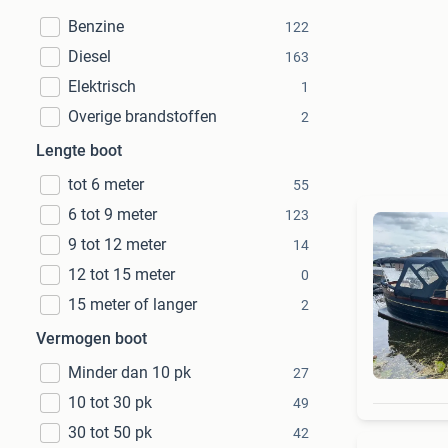
Benzine
122
Diesel
163
Elektrisch
1
Overige brandstoffen
2
Lengte boot
tot 6 meter
55
6 tot 9 meter
123
9 tot 12 meter
14
12 tot 15 meter
0
15 meter of langer
2
Vermogen boot
Minder dan 10 pk
27
10 tot 30 pk
49
30 tot 50 pk
42