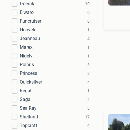
Doerak
10
Elwaro
0
Funcruiser
0
Hooveld
1
Jeanneau
4
Marex
1
Nidelv
1
Polaris
6
Princess
3
Quicksilver
4
Regal
1
Saga
2
Sea Ray
3
Shetland
17
Topcraft
0