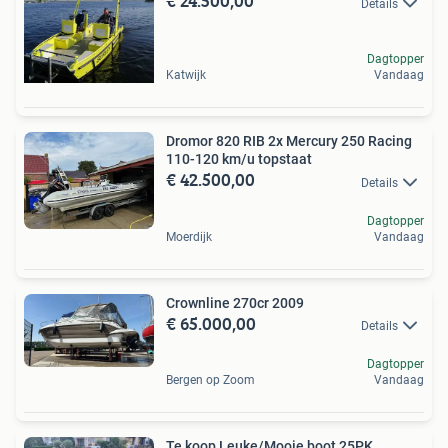
€ 24.500,00
Details
Dagtopper
Katwijk
Vandaag
Dromor 820 RIB 2x Mercury 250 Racing
110-120 km/u topstaat
€ 42.500,00
Details
Dagtopper
Moerdijk
Vandaag
Crownline 270cr 2009
€ 65.000,00
Details
Dagtopper
Bergen op Zoom
Vandaag
Te koop Leuke/Mooie boot 25PK