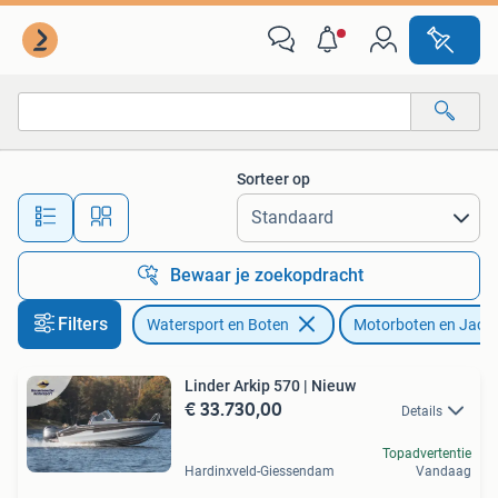
Motorboten en Motorjachten
Sorteer op
Alle afstanden…
Bewaar je zoekopdracht
Filters
Watersport en Boten
Motorboten en Jach
Linder Arkip 570 | Nieuw
€ 33.730,00
Details
Topadvertentie
Hardinxveld-Giessendam
Vandaag