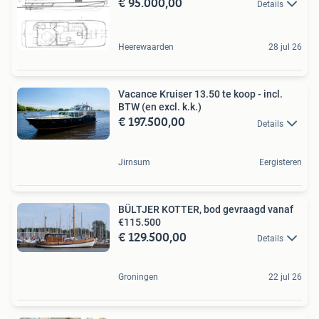
€ 95.000,00
Details
Heerewaarden
28 jul 26
Vacance Kruiser 13.50 te koop - incl.
BTW (en excl. k.k.)
€ 197.500,00
Details
Jirnsum
Eergisteren
BÜLTJER KOTTER, bod gevraagd vanaf
€115.500
€ 129.500,00
Details
Groningen
22 jul 26