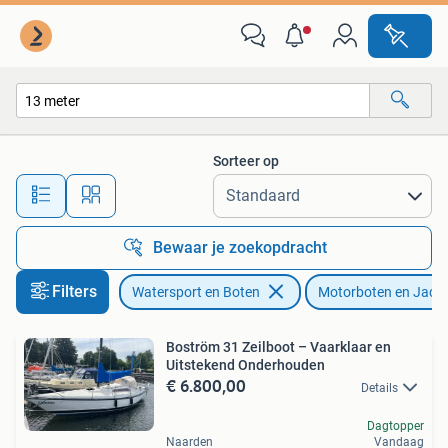
Motorboten en Motorjachten
Sorteer op
Alle afstanden…
Bewaar je zoekopdracht
Filters
Watersport en Boten
Motorboten en Jach
Boström 31 Zeilboot – Vaarklaar en
Uitstekend Onderhouden
€ 6.800,00
Details
Dagtopper
Naarden
Vandaag