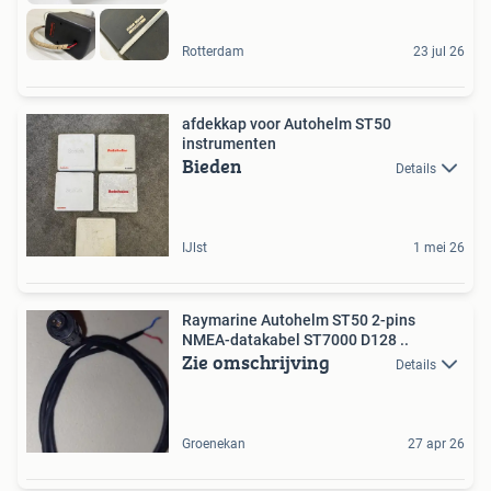
Rotterdam
23 jul 26
afdekkap voor Autohelm ST50
instrumenten
Bieden
Details
IJlst
1 mei 26
Raymarine Autohelm ST50 2-pins
NMEA-datakabel ST7000 D128 ..
Zie omschrijving
Details
Groenekan
27 apr 26