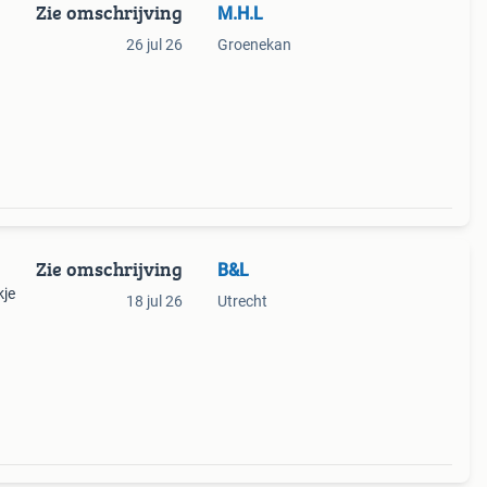
Zie omschrijving
M.H.L
26 jul 26
Groenekan
Zie omschrijving
B&L
kje
18 jul 26
Utrecht