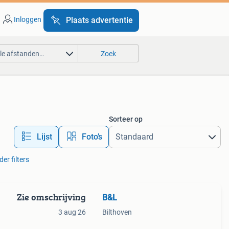
Inloggen
Plaats advertentie
lle afstanden…
Zoek
Sorteer op
Lijst
Foto’s
der filters
Zie omschrijving
B&L
3 aug 26
Bilthoven