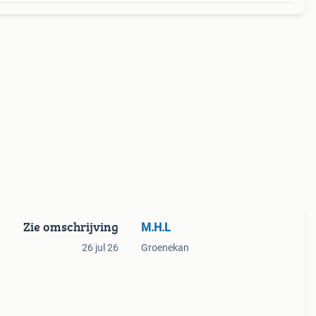
Zie omschrijving
M.H.L
26 jul 26
Groenekan