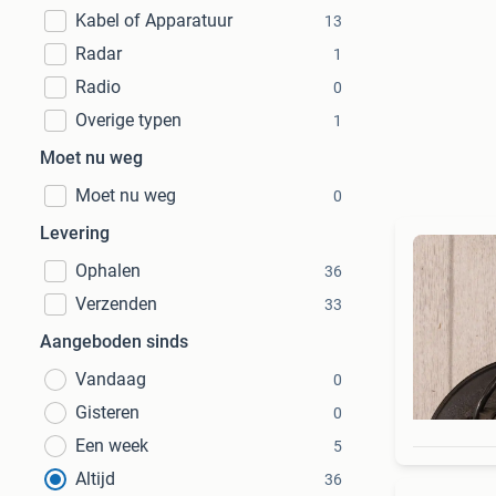
Kabel of Apparatuur
13
Radar
1
Radio
0
Overige typen
1
Moet nu weg
Moet nu weg
0
Levering
Ophalen
36
Verzenden
33
Aangeboden sinds
Vandaag
0
Gisteren
0
Een week
5
Altijd
36