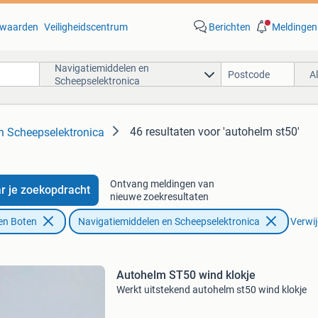
waarden
Veiligheidscentrum
Berichten
Meldingen
Navigatiemiddelen en
A
Scheepselektronica
46 resultaten
voor 'autohelm st50'
n Scheepselektronica
Ontvang meldingen van
r je zoekopdracht
nieuwe zoekresultaten
en Boten
Navigatiemiddelen en Scheepselektronica
Verwij
Autohelm ST50 wind klokje
Werkt uitstekend autohelm st50 wind klokje