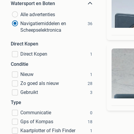
Watersport en Boten
Alle advertenties
Navigatiemiddelen en
36
Scheepselektronica
Direct Kopen
Direct Kopen
1
Conditie
Nieuw
1
Zo goed als nieuw
28
Gebruikt
3
Type
Communicatie
0
Gps of Kompas
18
Kaartplotter of Fish Finder
1