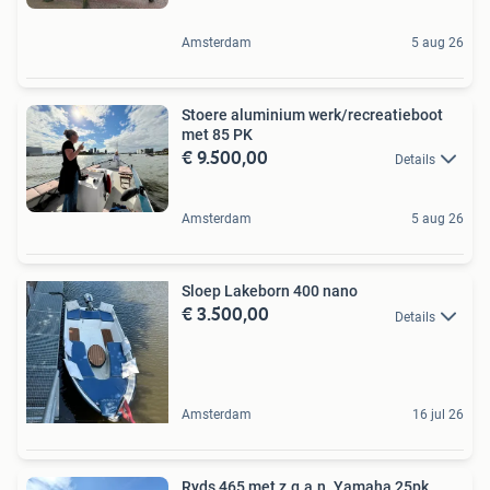
Amsterdam
5 aug 26
Stoere aluminium werk/recreatieboot
met 85 PK
€ 9.500,00
Details
Amsterdam
5 aug 26
Sloep Lakeborn 400 nano
€ 3.500,00
Details
Amsterdam
16 jul 26
Ryds 465 met z.g.a.n. Yamaha 25pk