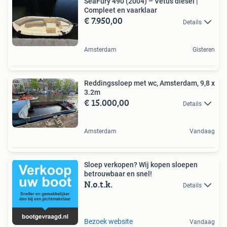
SeaFury 490 (2004) – Vetus diesel |
Compleet en vaarklaar
€ 7.950,00
Details
Amsterdam
Gisteren
Reddingssloep met wc, Amsterdam, 9,8 x
3.2m
€ 15.000,00
Details
Amsterdam
Vandaag
Sloep verkopen? Wij kopen sloepen
betrouwbaar en snel!
N.o.t.k.
Details
Bezoek website
Vandaag