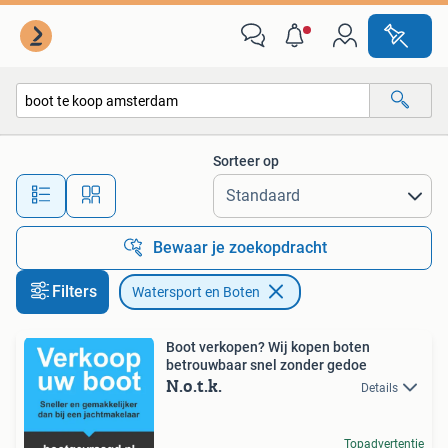
Watersport en Boten
Sorteer op
Alle afstanden…
Bewaar je zoekopdracht
Filters
Watersport en Boten
Boot verkopen? Wij kopen boten
betrouwbaar snel zonder gedoe
N.o.t.k.
Details
Topadvertentie