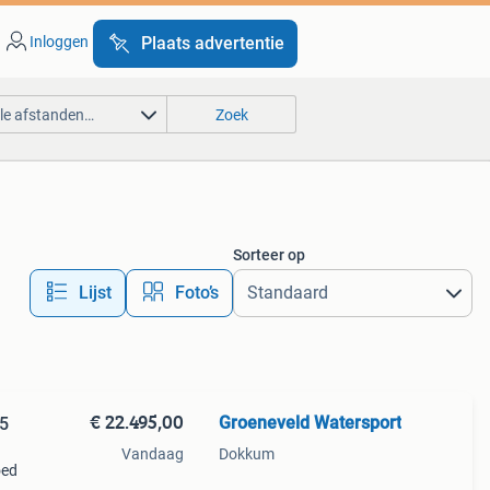
Inloggen
Plaats advertentie
lle afstanden…
Zoek
Sorteer op
Lijst
Foto’s
€ 22.495,00
Groeneveld Watersport
65
Vandaag
Dokkum
oed