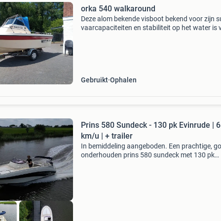
orka 540 walkaround
Deze alom bekende visboot bekend voor zijn s
vaarcapaciteiten en stabiliteit op het water is
alle luxe voorzien voor de echte sportvisser. D
is voorzien van een luxe ingerichte kajuit me
Gebruikt
Ophalen
Prins 580 Sundeck - 130 pk Evinrude | 
km/u | + trailer
In bemiddeling aangeboden. Een prachtige, g
onderhouden prins 580 sundeck met 130 pk
evinrude en trailer. Deze set heeft een topsnel
van ongeveer 65 km/u en is uitermate geschik
voor waterskië