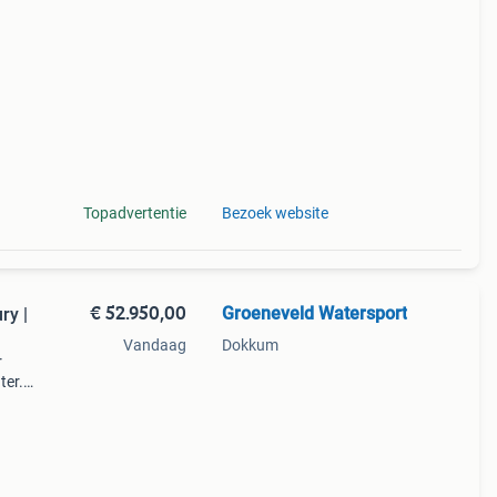
heid
t
Topadvertentie
Bezoek website
€ 52.950,00
Groeneveld Watersport
ry |
Vandaag
Dokkum
r
ter.
onder
ale