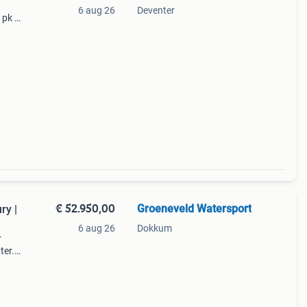
6 aug 26
Deventer
pk (
) -
van
€ 52.950,00
Groeneveld Watersport
ry |
6 aug 26
Dokkum
r
ter.
onder
ale