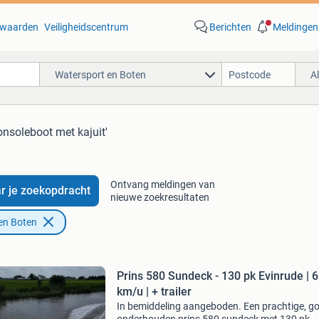
waarden
Veiligheidscentrum
Berichten
Meldingen
Watersport en Boten
A
onsoleboot met kajuit'
Ontvang meldingen van
r je zoekopdracht
nieuwe zoekresultaten
en Boten
Prins 580 Sundeck - 130 pk Evinrude | 
km/u | + trailer
In bemiddeling aangeboden. Een prachtige, g