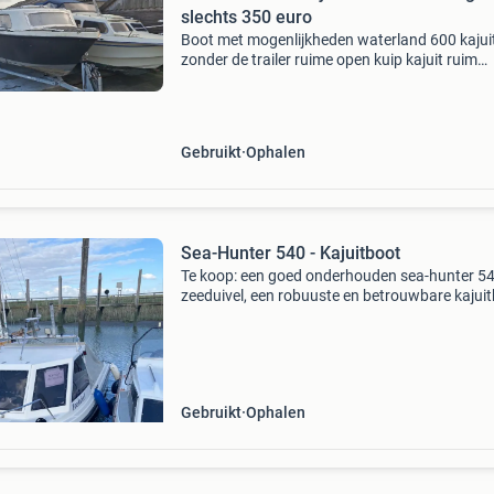
slechts 350 euro
Boot met mogenlijkheden waterland 600 kajui
zonder de trailer ruime open kuip kajuit ruim
genoeg om te slapen ed mooie no nonsens vis
karperboot niet lek !!!! Kan buitenboord motor
achter !!!! La
Gebruikt
Ophalen
Sea-Hunter 540 - Kajuitboot
Te koop: een goed onderhouden sea-hunter 5
zeeduivel, een robuuste en betrouwbare kajuit
ideaal voor vissen of dagtochten. De boot is
voorzien van een kajuit met een ruim achterde
boot is
Gebruikt
Ophalen