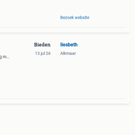
Bezoek website
Bieden
liesbeth
.
13 jul 26
Alkmaar
ng met
. En
in t