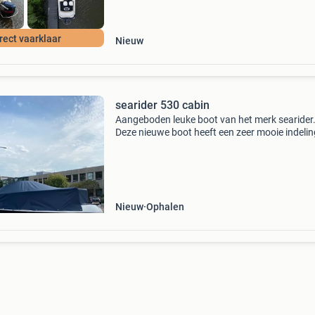
rect vaarklaar
Nieuw
searider 530 cabin
Aangeboden leuke boot van het merk searider
Deze nieuwe boot heeft een zeer mooie indeli
een ruime kajuit, leuke rondzit en luxe kussens
veel extra&#39;s met een nieuwe geremde marl
Nieuw
Ophalen