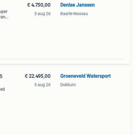
€ 4.750,00
Denise Janssen
uper
5 aug 26
Baarle-Nassau
 van
e boot
€ 22.495,00
Groeneveld Watersport
65
5 aug 26
Dokkum
oed
heid
t