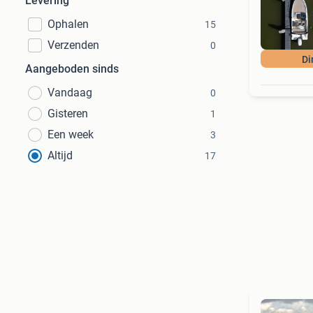
Levering
Ophalen
15
Verzenden
0
Di
Aangeboden sinds
Vandaag
0
Gisteren
1
Een week
3
Altijd
17