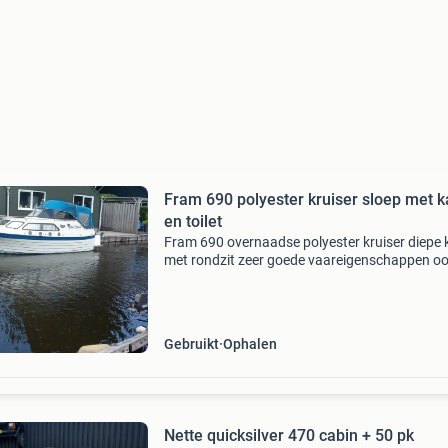
Fram 690 polyester kruiser sloep met ka
en toilet
Fram 690 overnaadse polyester kruiser diepe 
met rondzit zeer goede vaareigenschappen o
voor de beginnende watersporter o.w toilet vo
diesel 55 pk recent groot onderhoud gehad ho
werk in de
Gebruikt
Ophalen
Nette quicksilver 470 cabin + 50 pk