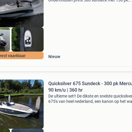
onderhouden prins 580 sundeck met 130 pk
evinrude en trailer. Deze set heeft een topsnel
van ongeveer 65 km/u en is uitermate geschik
voor waterskië
rect vaarklaar
Nieuw
Quicksilver 675 Sundeck - 300 pk Mercu
90 km/u | 360 hr
De ultieme set!! De dikste en snelste quicksilve
675's van heel nederland, een kanon op het wa
Met deze 300 pk mercury verado kan de boot 
de juiste omstandigheden een topsnelheid beh