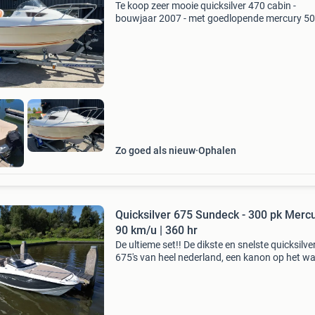
Te koop zeer mooie quicksilver 470 cabin -
bouwjaar 2007 - met goedlopende mercury 50 
227 uren) - met een hagelnieuw dekzeil ( €1500
met kajuit - visbun - kajuit voor het opbergen 
spu
Zo goed als nieuw
Ophalen
Quicksilver 675 Sundeck - 300 pk Mercu
90 km/u | 360 hr
De ultieme set!! De dikste en snelste quicksilve
675's van heel nederland, een kanon op het wa
Met deze 300 pk mercury verado kan de boot 
de juiste omstandigheden een topsnelheid beh