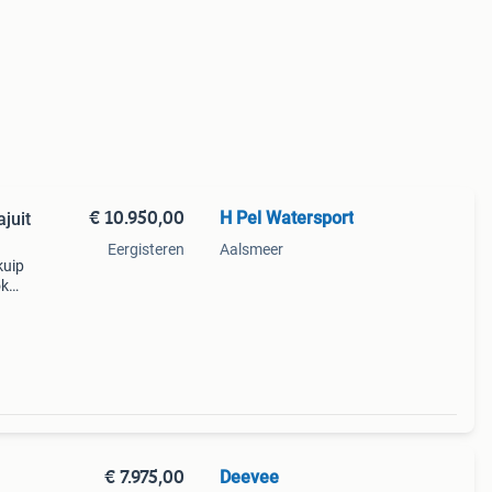
€ 10.950,00
H Pel Watersport
juit
Eergisteren
Aalsmeer
kuip
ok
lvo
ut
€ 7.975,00
Deevee