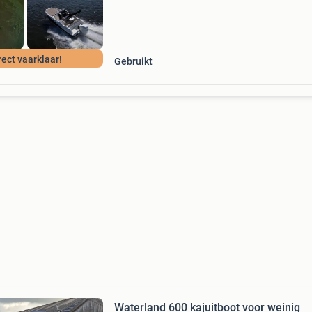
rect vaarklaar!
Gebruikt
Waterland 600 kajuitboot voor weinig