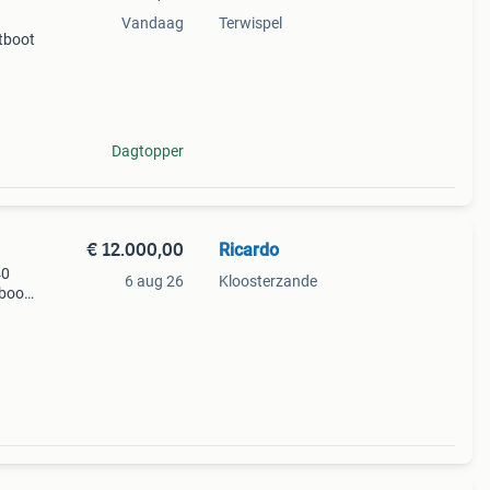
Vandaag
Terwispel
tboot
Dagtopper
€ 12.000,00
Ricardo
40
6 aug 26
Kloosterzande
boot,
k, de