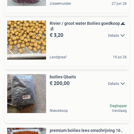
IJsselmuiden
27 jun 26
Rivier / groot water Boilies goedkoop 🌊
💰
€ 3,20
Details
Landgraaf
19 jul 26
boilies Qbaits
€ 200,00
Details
Dagtopper
Nieuwkoop
Vandaag
premium boilies lees omschrijving 16 ,