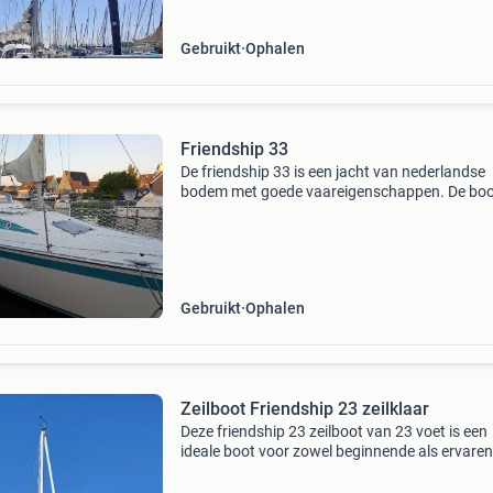
Gebruikt
Ophalen
Friendship 33
De friendship 33 is een jacht van nederlandse
bodem met goede vaareigenschappen. De boot
in goede staat van onderhoud en is, door de
ondiepe kiel van 1.30 M ook zeer geschikt voor
varen op de w
Gebruikt
Ophalen
Zeilboot Friendship 23 zeilklaar
Deze friendship 23 zeilboot van 23 voet is een
ideale boot voor zowel beginnende als ervaren
zeilers. De boot is zeilklaar en ligt in sneek (m
dus nog geen vakantieplannen hebben kunt u g