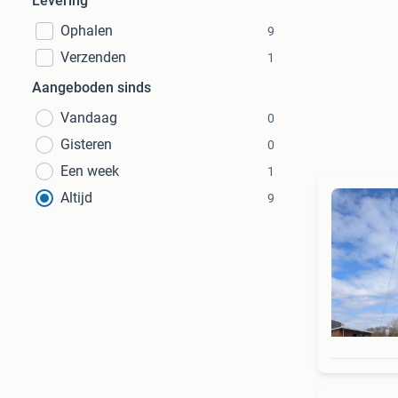
Levering
Ophalen
9
Verzenden
1
Aangeboden sinds
Vandaag
0
Gisteren
0
Een week
1
Altijd
9