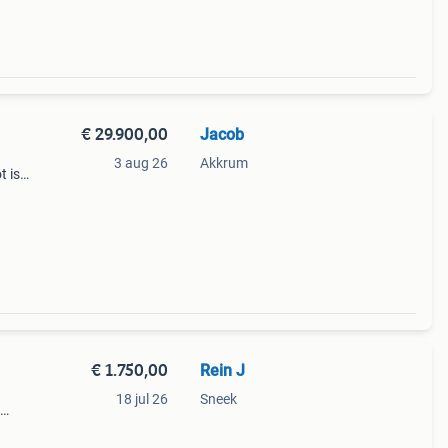
€ 29.900,00
Jacob
3 aug 26
Akkrum
 is
 het
€ 1.750,00
Rein J
18 jul 26
Sneek
ocht u
elijk