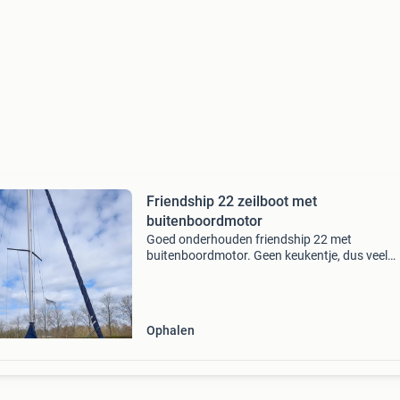
Friendship 22 zeilboot met
buitenboordmotor
Goed onderhouden friendship 22 met
buitenboordmotor. Geen keukentje, dus veel
opbergruimte. De motor is recent aangeschaft
start altijd direct. Elektra en zeilen (grootzeil e
rolfok/genua) zijn va
Ophalen