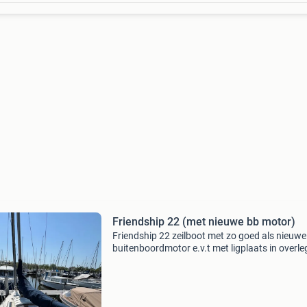
Friendship 22 (met nieuwe bb motor)
Friendship 22 zeilboot met zo goed als nieuwe
buitenboordmotor e.v.t met ligplaats in overle
Ligt momenteel in jachthaven strijensas. Leuk
instap bootje om te leren zeilen of gewoon lekk
seizo