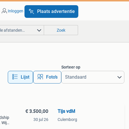
Inloggen
Plaats advertentie
lle afstanden…
Zoek
Sorteer op
Lijst
Foto’s
€ 3.500,00
Tijs vdM
ndship
30 jul 26
Culemborg
 Wij