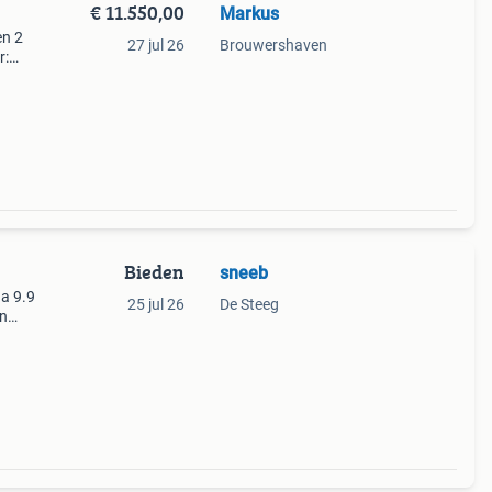
€ 11.550,00
Markus
en 2
27 jul 26
Brouwershaven
r:
k: 12
Bieden
sneeb
a 9.9
25 jul 26
De Steeg
in