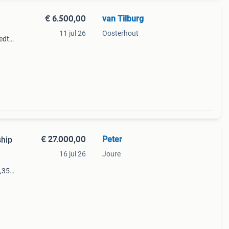
€ 6.500,00
van Tilburg
11 jul 26
Oosterhout
edte
k en
trap
€ 27.000,00
Peter
hip
16 jul 26
Joure
3,35
60
 vaste