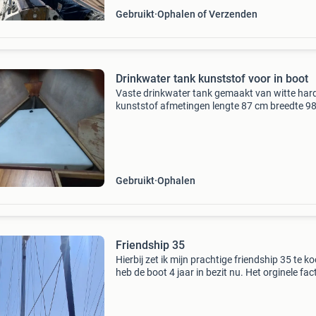
Gebruikt
Ophalen of Verzenden
Drinkwater tank kunststof voor in boot
Vaste drinkwater tank gemaakt van witte har
kunststof afmetingen lengte 87 cm breedte 98
37 cm hoogte 30 cm / 22 cm invoer ca 32 mm 
1/4 " draad) uitvoer met slang tule (ca 15 mm)
drieho
Gebruikt
Ophalen
Friendship 35
Hierbij zet ik mijn prachtige friendship 35 te ko
heb de boot 4 jaar in bezit nu. Het orginele fac
is aanwezig en de btw is betaald ook heb ik ee
officieel document van de douane gekregen d