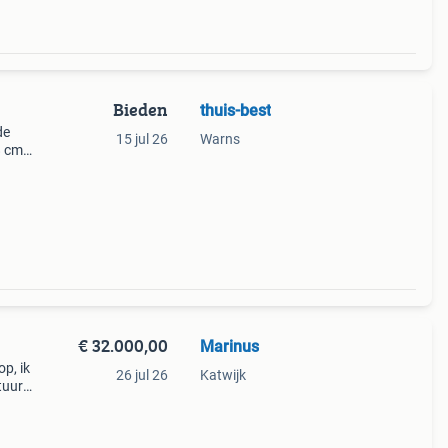
Bieden
thuis-best
de
15 jul 26
Warns
 cm /
(1
€ 32.000,00
Marinus
op, ik
26 jul 26
Katwijk
tuur
n