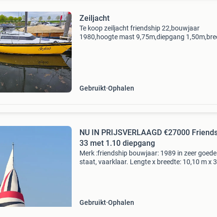
Zeiljacht
Te koop zeiljacht friendship 22,bouwjaar
1980,hoogte mast 9,75m,diepgang 1,50m,bre
2,50m.compleet met zeilen grootzeil,genua,fo
stormfok,verder landvasten en fenders, zwem
motorsteun aan a
Gebruikt
Ophalen
NU IN PRIJSVERLAAGD €27000 Friends
33 met 1.10 diepgang
Merk :friendship bouwjaar: 1989 in zeer goede
staat, vaarklaar. Lengte x breedte: 10,10 m x 
m diepgang: 1.10 Meter doorvaarthoogte: 15.
Meter stuurinrichting: helmstokbesturing met
onderd
Gebruikt
Ophalen