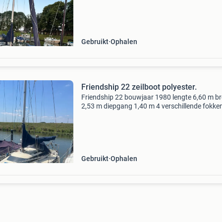
maar doen er nu wegens teweinig gebruik toc
Gebruikt
Ophalen
Friendship 22 zeilboot polyester.
Friendship 22 bouwjaar 1980 lengte 6,60 m b
2,53 m diepgang 1,40 m 4 verschillende fokken
gennaker 29 en spinnaker 40. Voorzien van e
goed lopende yamaha buitenboordmotor van 
Naam bik
Gebruikt
Ophalen