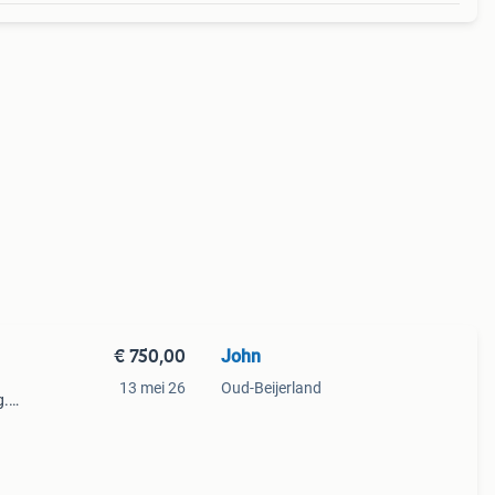
€ 750,00
John
13 mei 26
Oud-Beijerland
g.
er dit