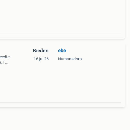
h afs
Bieden
ebe
reedte
16 jul 26
Numansdorp
, 1
en
8 pk.