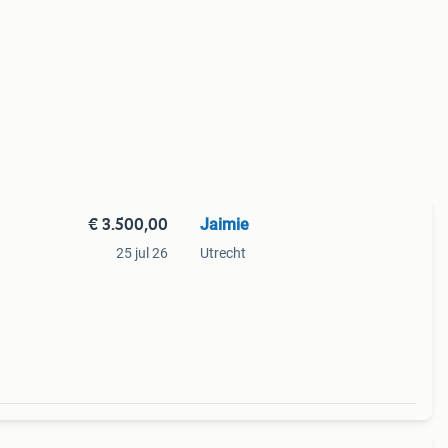
€ 3.500,00
Jaimie
25 jul 26
Utrecht
 en
n