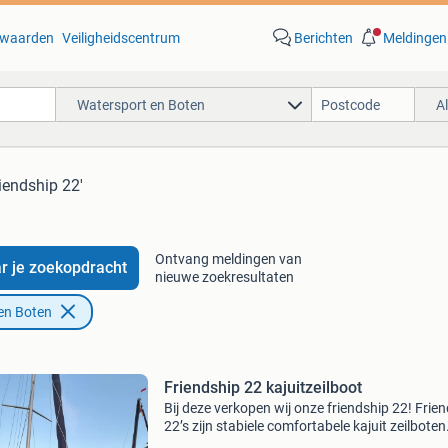
waarden
Veiligheidscentrum
Berichten
Meldingen
Watersport en Boten
A
riendship 22'
Ontvang meldingen van
r je zoekopdracht
nieuwe zoekresultaten
en Boten
Friendship 22 kajuitzeilboot
Bij deze verkopen wij onze friendship 22! Frie
22’s zijn stabiele comfortabele kajuit zeilboten.
hebben er de afgelopen paar jaar van genoten