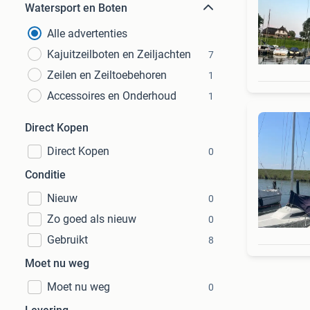
Watersport en Boten
Alle advertenties
Kajuitzeilboten en Zeiljachten
7
Zeilen en Zeiltoebehoren
1
Accessoires en Onderhoud
1
Direct Kopen
Direct Kopen
0
Conditie
Nieuw
0
Zo goed als nieuw
0
Gebruikt
8
Moet nu weg
Moet nu weg
0