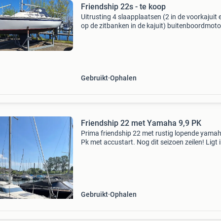
Friendship 22s - te koop
Uitrusting 4 slaapplaatsen (2 in de voorkajuit 
op de zitbanken in de kajuit) buitenboordmoto
yamaha 6 pk, 4-takt, vanaf 2024 brandstoftan
liter extern plus 1 liter intern zeilen: elvström
Gebruikt
Ophalen
Friendship 22 met Yamaha 9,9 PK
Prima friendship 22 met rustig lopende yamah
Pk met accustart. Nog dit seizoen zeilen! Ligt 
giesbeek nabij arnhem.
Gebruikt
Ophalen