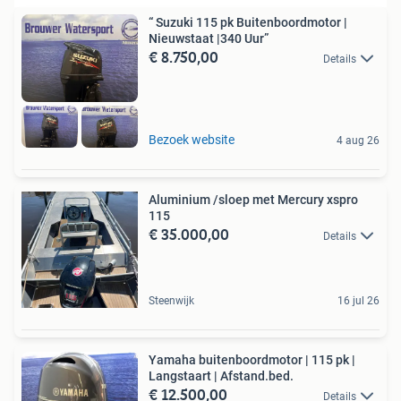
“ Suzuki 115 pk Buitenboordmotor |
Nieuwstaat |340 Uur”
€ 8.750,00
Details
Bezoek website
4 aug 26
Aluminium /sloep met Mercury xspro
115
€ 35.000,00
Details
Steenwijk
16 jul 26
Yamaha buitenboordmotor | 115 pk |
Langstaart | Afstand.bed.
€ 12.500,00
Details